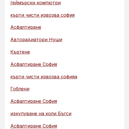
геймърски компютри
кърти чисти извозва софия
Асфалтиране
Авторадиатори Нуши
Къртене
Асфалтиране София
кърти чисти извозва софияа
Гоблени
Асфалтиране София
изкупуване на коли Бъгси
Асфалтиране София