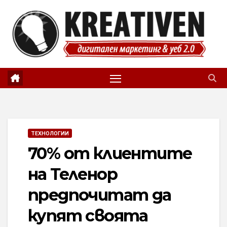
Skip
to
content
ТЕХНОЛОГИИ
70% от клиентите
на Теленор
предпочитат да
купят своята