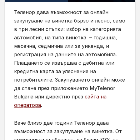
Теленор дава възможност за онлайн
закупуване на винетка бързо и лесно, само
в три лесни стъпки: избор на категорията
автомобил, на типа винетка – годишна,
месечна, седмична или за уикенда, и
регистрация на данните на автомобила.
Плащането се извършва с дебитна или
кредитна карта за улеснение на
потребителите. Закупуването онлайн може
да стане през приложението MyTelenor
Bulgaria или директно през
сайта на
оператора
.
Вече близо две години Теленор дава
възможност за закупуване на винетка. От
компанията съобщават, че близо 70% от