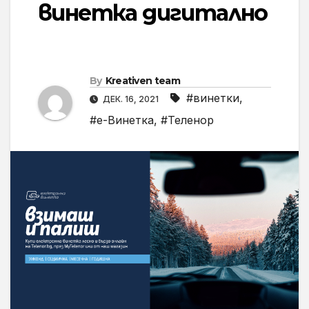
винетка дигитално
By
Kreativen team
#винетки
,
ДЕК. 16, 2021
#е-Винетка
,
#Теленор