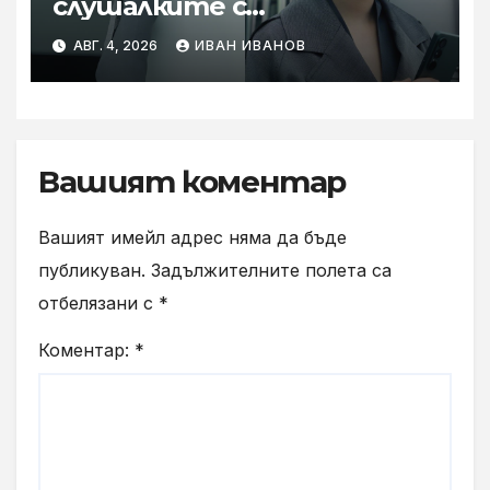
слушалките с
шумопотискане WH-
АВГ. 4, 2026
ИВАН ИВАНОВ
1000XM6 в нов цвят „Olive
Gray“
Вашият коментар
Вашият имейл адрес няма да бъде
публикуван.
Задължителните полета са
отбелязани с
*
Коментар:
*