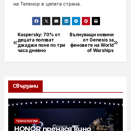
на Теленор в цялата страна.
Kaspersky: 70% от
Вълнуващи новини
Навигация
децата ползват
от Genesis за
джаджи поне по три
феновете на World
часа дневно
of Warships
Свързани
ТЕХНОЛОГИИ
HONOR пренася кино