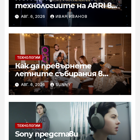
технологиите на ARRI в
мобилното творчество на
АВГ. 6, 2026
ИВАН ИВАНОВ
събитието Imaging
Technology Launch
ТЕХНОЛОГИИ
Как да превърнете
летните събирания в
купон с караоке система
АВГ. 6, 2026
SUNNY
ТЕХНОЛОГИИ
Sony представи