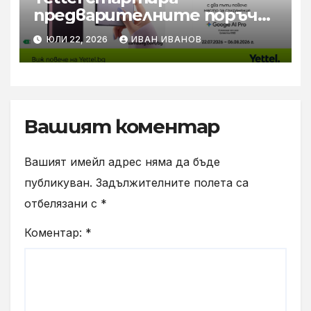
предварителните поръчки
за новите Samsung Galaxy Z
ЮЛИ 22, 2026
ИВАН ИВАНОВ
Flip8, Fold8 и Fold8 Ultra
Вашият коментар
Вашият имейл адрес няма да бъде
публикуван.
Задължителните полета са
отбелязани с
*
Коментар:
*