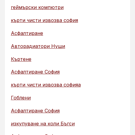
геймърски компютри
кърти чисти извозва софия
Асфалтиране
Авторадиатори Нуши
Къртене
Асфалтиране София
кърти чисти извозва софияа
Гоблени
Асфалтиране София
изкупуване на коли Бъгси