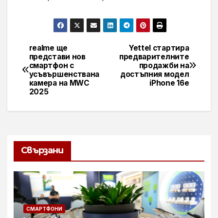
realme ще
Yettel стартира
Навигация
представи нов
предварителните
смартфон с
продажби на
усъвършенствана
достъпния модел
камера на MWC
iPhone 16e
2025
Свързани
СМАРТФОНИ