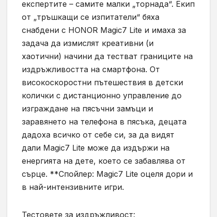
експертите – самите малки „торнада“. Екип
от „тръшкащи се изпитатели“ бяха
снабдени с HONOR Magic7 Lite и имаха за
задача да измислят креативни (и
хаотични) начини да тестват границите на
издръжливостта на смартфона. От
високоскоростни пътешествия в детски
колички с дистанционно управление до
изграждане на пясъчни замъци и
заравянето на телефона в пясъка, децата
дадоха всичко от себе си, за да видят
дали Magic7 Lite може да издържи на
енергията на дете, което се забавлява от
сърце. **Спойлер: Magic7 Lite оцеля дори и
в най-интензивните игри.
Тестовете за издръжливост: