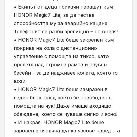
• Екипът от деца прикачи парашут към
HONOR Magic7 Lite, за да тества
способността му за аварийно кацане.
Телефонът се разби зрелищно – но оцеля!
• HONOR Magic7 Lite беше закрепен към
покрива на кола с дистанционно
управление с помощта на тиксо, като
прелетя над огромна рампа и плувен
басейн – за да надживее колата, която го
вози!
• HONOR Magic7 Lite беше замразен в
леден блок, след което бе освободен с
помощта на чук! Даже имаше входящо
обаждане, което се чуваше силно и ясно!
• И накрая, HONOR Magic7 Lite беше
заровен в пясъчна дупка часове наред… а