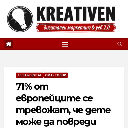
Skip
to
content
TECH & DIGITAL
СМАРТФОНИ
71% от
европейците се
тревожат, че дете
може да повреди