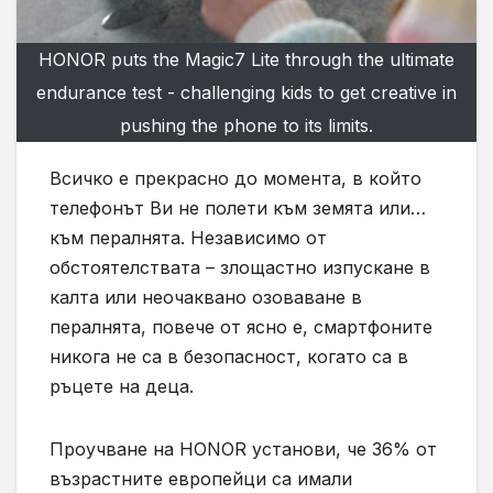
HONOR puts the Magic7 Lite through the ultimate
endurance test - challenging kids to get creative in
pushing the phone to its limits.
Всичко е прекрасно до момента, в който
телефонът Ви не полети към земята или…
към пералнята. Независимо от
обстоятелствата – злощастно изпускане в
калта или неочаквано озоваване в
пералнята, повече от ясно е, смартфоните
никога не са в безопасност, когато са в
ръцете на деца.
Проучване на HONOR установи, че 36% от
възрастните европейци са имали