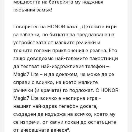
мощността на батерията му надживя
пясъчния замък!
Говорител на HONOR каза: „Детските игри
са забавни, но битката за предпазване на
устройствата от малките ръчички и
техните големи приключения е реална. Ето
защо доведохме най-големите пакостници
да тестват най-издръжливия телефон –
Magic7 Lite – и да докажем, че може да се
справи с всичко, на което малките
ръчички (и крачета) го подложат. С HONOR
Magic7 Lite всичко е неспирна игра –
нашият най-здрав телефон досега,
създаден да издържа на всичко, което му
се изпречи, от кални локви до остатъците
от вчерашната вечеря“.