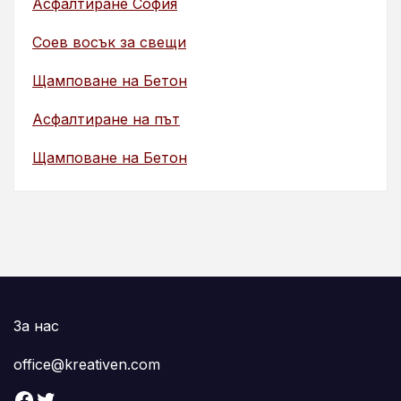
Асфалтиране София
Соев восък за свещи
Щамповане на Бетон
Асфалтиране на път
Щамповане на Бетон
За нас
office@kreativen.com
Facebook
Twitter