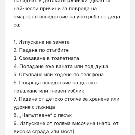
попаднат в детските ръчички. Десетте
най-чести причини за повреда на
смартфон вследствие на употреба от деца
са:
1. Изпускане на земята
2. Падане по стълбите
3. Озоваване в тоалетната
4. Попадане във ваната или под душа
5. Стъпване или ходене по телефона
6. Повреда вследствие на детско
тръшкане или гневен изблик
7. Падане от детско столче за хранене или
удряне с лъжица
8. „Нагълтване“ с пясък
9. Изпускане от голяма височина (напр. от
висока сграда или мост)