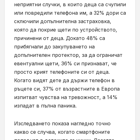
неприятни случки, в които деца са счупили
или повредили телефона им, а 32% дори са
сключили допълнителна застраховка,
която да покрие щети по устройството,
причинени от деца. Докато 48% са
прибягнали до закупуването на
допълнителен протектор, за да ограничат
евентуални щети, 36% си признават, че
просто крият телефоните си от деца.
Когато видят дете да държи телефон в
ръцете си, 37% от възрастните в Европа
изпитват чувства на тревожност, а 14%
изпадат в пълна паника.
Изследването показа нагледно точно
какво се случва, когато смартфоните