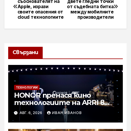
съоснователят на
двете гледни точки
Apple, изрази
от съдебната битка
своите опасения от
между мобилните
cloud технологиите
производители
Свързани
ТЕХНОЛОГИИ
HONOR пренася кино
технологиите на ARRI в
мобилното творчество на
АВГ. 6, 2026
ИВАН ИВАНОВ
събитието Imaging
Technology Launch