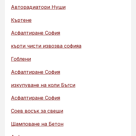
Авторадиатори Нуши
Къртене
Асфалтиране София
кърти чисти извозва софияа
Гоблени
Асфалтиране София
изкупуване на коли Бъгси
Асфалтиране София
Соев восък за свещи
Щамповане на Бетон