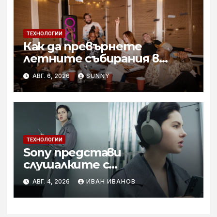
ТЕХНОЛОГИИ
Как да превърнете
летните събирания в
купон с караоке система
АВГ. 6, 2026
SUNNY
ТЕХНОЛОГИИ
Sony представи
слушалките с
шумопотискане WH-
АВГ. 4, 2026
ИВАН ИВАНОВ
1000XM6 в нов цвят „Olive
Gray“