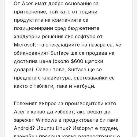
От Acer имат добро основание за
притеснение, тъй като от години
продуктите на компанията са
позиционирани сред бюджетните
хардуерни решения със софтуер от
Microsoft – а спекулациите на пазара са, че
обикновеният Surface ще се продава на
достъпна цена (около $600 щатски
долара). Освен това, Surface ще се
предлага с клавиатура, състезавайки се
както с таблети, така и нетбуци.
Големият въпрос за производители като
Acer е какво да изберат, ако решат да
зарежат Windows в продуктовата си гама.
Android? Ubuntu Linux? Изборът е труден,
вземайки предвид колко разпространен е