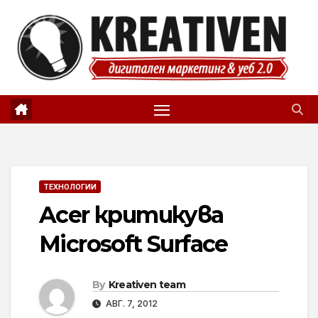
Skip
to
content
ТЕХНОЛОГИИ
Acer критикува
Microsoft Surface
By
Kreativen team
АВГ. 7, 2012