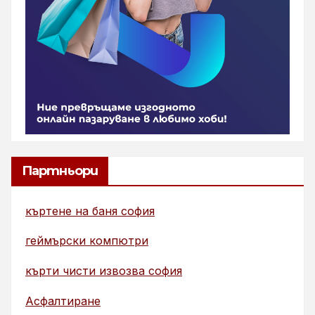
Партньори
къртене на баня софия
геймърски компютри
кърти чисти извозва софия
Асфалтиране