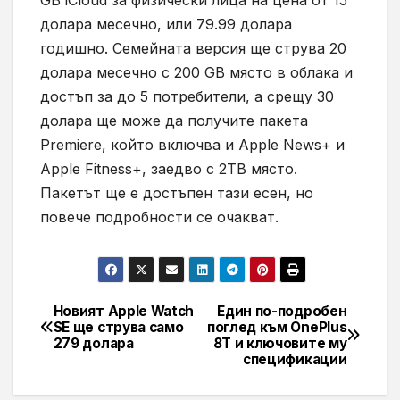
долара месечно, или 79.99 долара
годишно. Семейната версия ще струва 20
долара месечно с 200 GB място в облака и
достъп за до 5 потребители, а срещу 30
долара ще може да получите пакета
Premiere, който включва и Apple News+ и
Apple Fitness+, заедво с 2ТВ място.
Пакетът ще е достъпен тази есен, но
повече подробности се очакват.
Новият Apple Watch
Един по-подробен
Навигация
SE ще струва само
поглед към OnePlus
279 долара
8T и ключовите му
спецификации