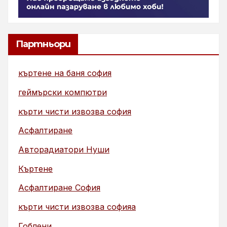
Партньори
къртене на баня софия
геймърски компютри
кърти чисти извозва софия
Асфалтиране
Авторадиатори Нуши
Къртене
Асфалтиране София
кърти чисти извозва софияа
Гоблени