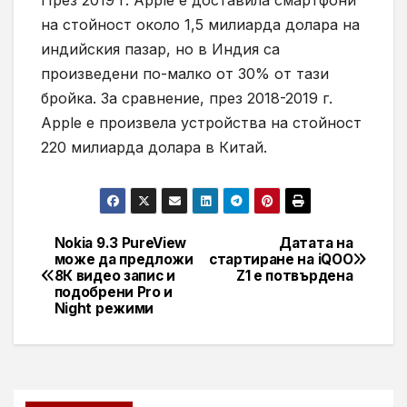
През 2019 г. Apple е доставила смартфони
на стойност около 1,5 милиарда долара на
индийския пазар, но в Индия са
произведени по-малко от 30% от тази
бройка. За сравнение, през 2018-2019 г.
Apple е произвела устройства на стойност
220 милиарда долара в Китай.
Nokia 9.3 PureView
Датата на
Навигация
може да предложи
стартиране на iQOO
8К видео запис и
Z1 е потвърдена
подобрени Pro и
Night режими