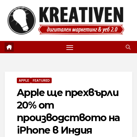
Skip
to
content
APPLE
FEATURED
Apple ще прехвърли
20% от
производството на
iPhone в Индия