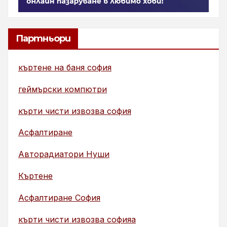
Партньори
къртене на баня софия
геймърски компютри
кърти чисти извозва софия
Асфалтиране
Авторадиатори Нуши
Къртене
Асфалтиране София
кърти чисти извозва софияа