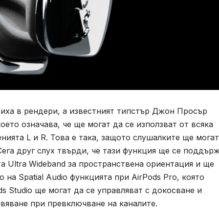
явиха в рендери, а известният типстър Джон Просър
оето означава, че ще могат да се използват от всяка
енията L и R. Това е така, защото слушалките ще могат
Сега друг слух твърди, че тази функция ще се поддърж
та Ultra Wideband за пространствена ориентация и ще
 на Spatial Audio функцията при AirPods Pro, която
ods Studio ще могат да се управляват с докосване и
вяване при превключване на каналите.