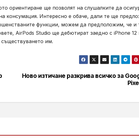
ото ориентиране ще позволят на слушалките да осигу
а консумация. Интересно е обаче, дали те ще предл
ъвършенстваните функции, можем да предположим, че и 
вете, AirPods Studio ще дебютират заедно с iPhone 12
а съществуването им.
р
Ново изтичане разкрива всичко за Goo
Pixe