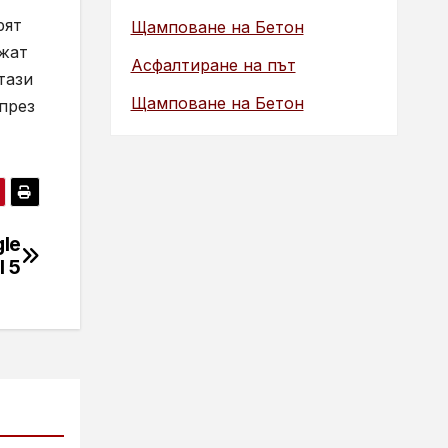
рят
Щамповане на Бетон
ожат
Асфалтиране на път
тази
Щамповане на Бетон
 през
gle
l 5