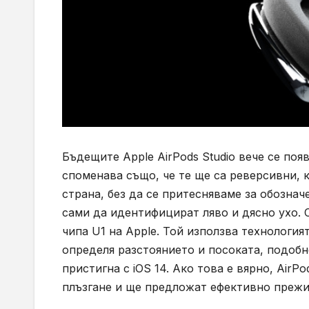
Бъдещите Apple AirPods Studio вече се по
споменава също, че те ще са реверсивни, к
страна, без да се притесняваме за обознач
сами да идентифицират ляво и дясно ухо. 
чипа U1 на Apple. Той използва технология
определя разстоянието и посоката, подобно
пристигна с iOS 14. Ако това е вярно, AirP
плъзгане и ще предложат ефективно прежи