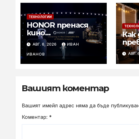
ТЕХНОЛОГИИ
HONOR пренася
ТЕХНОЛ
кино
Как 
технологиите на
пре
АВГ. 6, 2026
ИВАН
ARRI в мобилното
лет
АВГ. 
творчество на
ИВАНОВ
съб
събитието
с к
Imaging
Technology Launch
Вашият коментар
Вашият имейл адрес няма да бъде публикуван
Коментар:
*