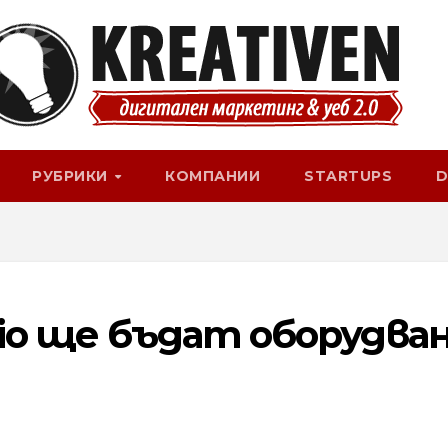
РУБРИКИ
КОМПАНИИ
STARTUPS
D
dio ще бъдат оборудва