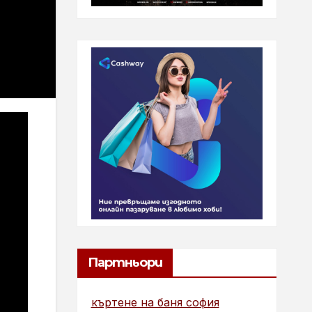
Партньори
къртене на баня софия