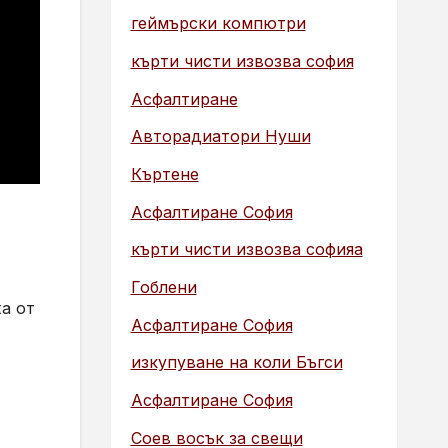
геймърски компютри
кърти чисти извозва софия
Асфалтиране
Авторадиатори Нуши
Къртене
Асфалтиране София
кърти чисти извозва софияа
Гоблени
а от
Асфалтиране София
изкупуване на коли Бъгси
Асфалтиране София
Соев восък за свещи