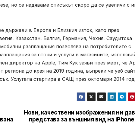
ese, но се надяваме списъкът скоро да се увеличи с 
че държави в Европа и Близкия изток, като през
егия, Казахстан, Белгия, Германия, Чехия, Саудитска
 мобилни разплащания позволява на потребителите с
разплащания за стоки и услуги в магазините, използва
ен директор на Apple, Тим Кук заяви през март, че Ap
 региона до края на 2019 година, въпреки че уеб сай
сък. Услугата стартира в САЩ през октомври 2014 год
Нови, качествени изображения ни дав
твана
представа за външния вид на iPhone