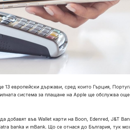
е 13 европейски държави, сред които Гърция, Португ
билната система за плащане на Apple ще обслужва още
а добавят във Wallet карти на Boon, Edenred, J&T Ban
, Tatra banka и mBank. Що се отнася до България, тук м