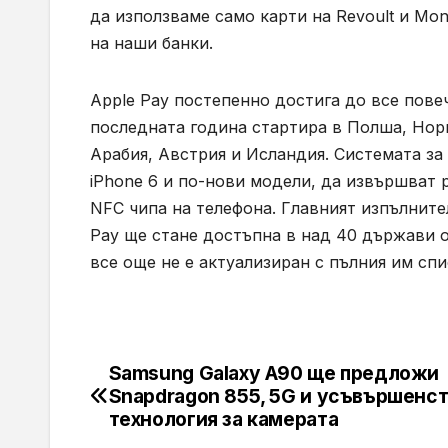
да използваме само карти на Revoult и Mon
на наши банки.
Apple Pay постепенно достига до все пове
последната година стартира в Полша, Норв
Арабия, Австрия и Исландия. Системата за
iPhone 6 и по-нови модели, да извършват 
NFC чипа на телефона. Главният изпълнител
Pay ще стане достъпна в над 40 държави от
все още не е актуализиран с пълния им спи
Samsung Galaxy A90 ще предложи
Навигация
Snapdragon 855, 5G и усъвършенс
технология за камерата