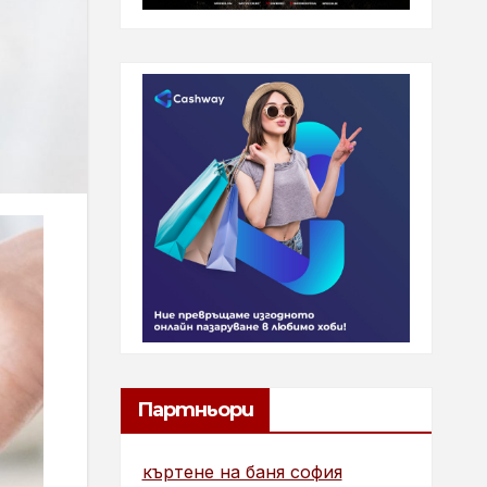
Партньори
къртене на баня софия