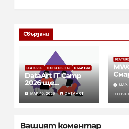
Свързани
FEATUR
MWC
FEATURED
TECH & DIGITAL
СЪБИТИЯ
Сма
DataArt IT Camp
влиз
2026 ще
МАР. 
вгр
подпомага
МАР. 10, 2026
DATAART
СТОЯН
кариерното
развитие на
специалисти в
технологичния
Вашият коментар
бранш