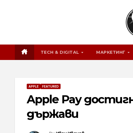
Skip
to
content
TECH & DIGITAL
МАРКЕТИНГ
APPLE
FEATURED
Apple Pay достигн
държави