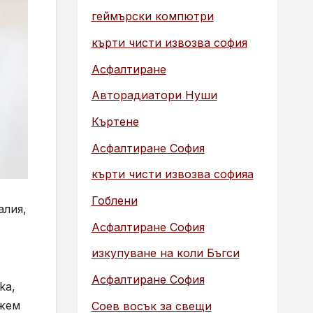
геймърски компютри
кърти чисти извозва софия
Асфалтиране
Авторадиатори Нуши
Къртене
Асфалтиране София
кърти чисти извозва софияа
Гоблени
алия,
Асфалтиране София
изкупуване на коли Бъгси
Асфалтиране София
ka,
ожем
Соев восък за свещи