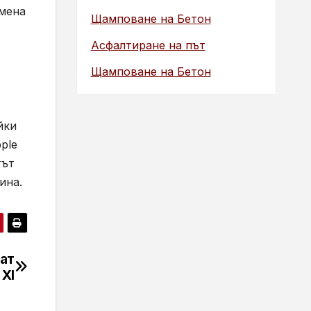
имена
Щамповане на Бетон
Асфалтиране на път
Щамповане на Бетон
йки
ple
тът
ина.
ат
 XI