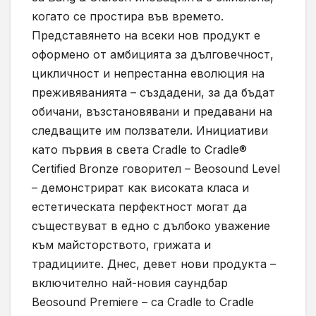
когато се простира във времето.
Представянето на всеки нов продукт е
оформено от амбицията за дълговечност,
цикличност и непрестанна еволюция на
преживяванията – създадени, за да бъдат
обичани, възстановявани и предавани на
следващите им ползватели. Инициативи
като първия в света Cradle to Cradle®
Certified Bronze говорител – Beosound Level
– демонстрират как високата класа и
естетическата перфектност могат да
съществуват в едно с дълбоко уважение
към майсторството, грижата и
традициите. Днес, девет нови продукта –
включително най-новия саундбар
Beosound Premiere – са Cradle to Cradle