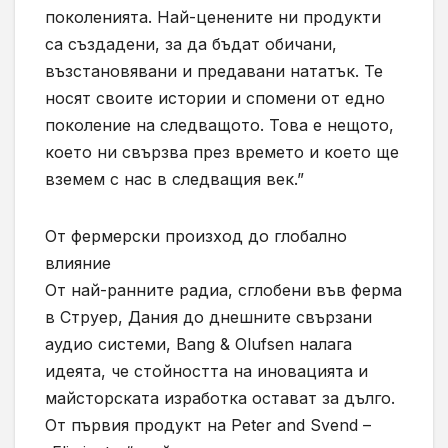
поколенията. Най-ценените ни продукти
са създадени, за да бъдат обичани,
възстановявани и предавани нататък. Те
носят своите истории и спомени от едно
поколение на следващото. Това е нещото,
което ни свързва през времето и което ще
вземем с нас в следващия век.”
От фермерски произход до глобално
влияние
От най-ранните радиа, сглобени във ферма
в Струер, Дания до днешните свързани
аудио системи, Bang & Olufsen налага
идеята, че стойността на иновацията и
майсторската изработка остават за дълго.
От първия продукт на Peter and Svend –