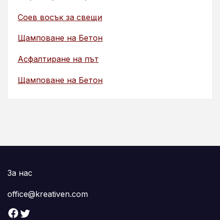
Соев восък за свещи
Щамповане на Бетон
Асфалтиране на път
Щамповане на Бетон
За нас
office@kreativen.com
Facebook
Twitter