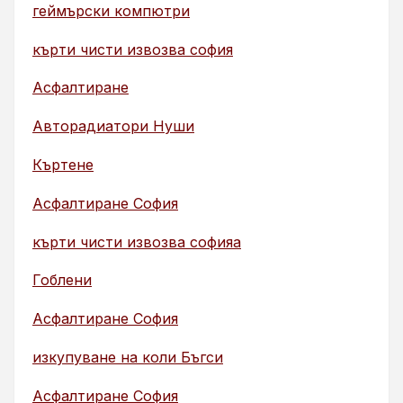
геймърски компютри
кърти чисти извозва софия
Асфалтиране
Авторадиатори Нуши
Къртене
Асфалтиране София
кърти чисти извозва софияа
Гоблени
Асфалтиране София
изкупуване на коли Бъгси
Асфалтиране София