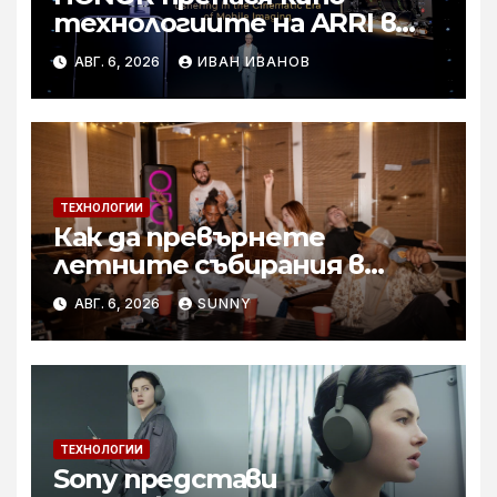
технологиите на ARRI в
мобилното творчество на
АВГ. 6, 2026
ИВАН ИВАНОВ
събитието Imaging
Technology Launch
ТЕХНОЛОГИИ
Как да превърнете
летните събирания в
купон с караоке система
АВГ. 6, 2026
SUNNY
ТЕХНОЛОГИИ
Sony представи