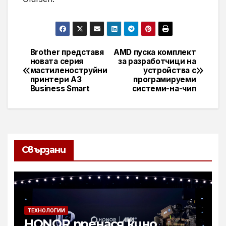
Brother представя
AMD пуска комплект
Навигация
новата серия
за разработчици на
мастиленоструйни
устройства с
принтери A3
програмируеми
Business Smart
системи-на-чип
Свързани
ТЕХНОЛОГИИ
HONOR пренася кино