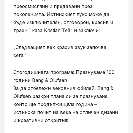
преосмисляни и предавани през
поколенията. Истинският лукс може да
бъде изключителен, отговорен, красив и
траен,” каза Kristian Teär и заключи:
„Следващият век красив звук започва
сега.”
Стогодишната програма: Празнуваме 100
години Bang & Olufsen
За да отбележи вековния юбилей, Bang &
Olufsen разкри плана си за празнуване,
който ще продължи цяла година –
истинска почит на века на отличен дизайн
и креативни открития: