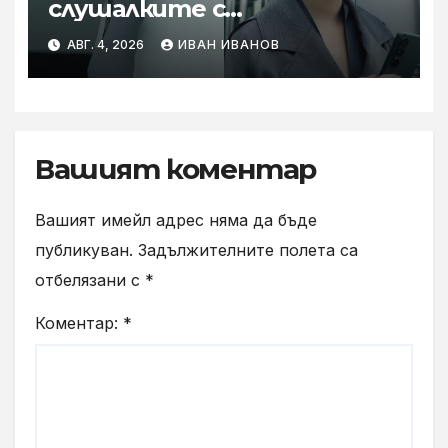
слушалките с
шумопотискане WH-
АВГ. 4, 2026
ИВАН ИВАНОВ
1000XM6 в нов цвят „Olive
Gray“
Вашият коментар
Вашият имейл адрес няма да бъде
публикуван.
Задължителните полета са
отбелязани с
*
Коментар:
*