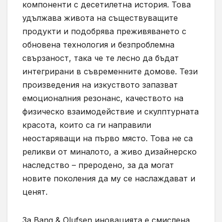
компоненти с десетилетна история. Това
удължава живота на съществуващите
продукти и подобрява преживяването с
обновена технология и безпроблемна
свързаност, така че те лесно да бъдат
интегрирани в съвременните домове. Тези
произведения на изкуството запазват
емоционалния резонанс, качеството на
физическо взаимодействие и скулптурната
красота, които са ги направили
неостаряващи на първо място. Това не са
реликви от миналото, а живо дизайнерско
наследство – преродено, за да могат
новите поколения да му се наслаждават и
ценят.
За Bang & Olufsen иновацията е смислена,