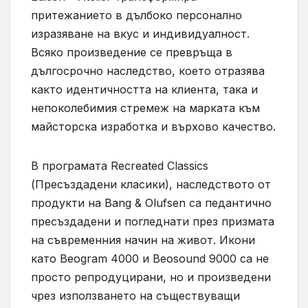
притежанието в дълбоко персонално
изразяване на вкус и индивидуалност.
Всяко произведение се превръща в
дългосрочно наследство, което отразява
както идентичността на клиента, така и
непоколебимия стремеж на марката към
майсторска изработка и върхово качество.
В програмата Recreated Classics
(Пресъздадени класики), наследството от
продукти на Bang & Olufsen са педантично
пресъздадени и погледнати през призмата
на съвременния начин на живот. Икони
като Beogram 4000 и Beosound 9000 са не
просто репродуцирани, но и произведени
чрез използването на съществуващи