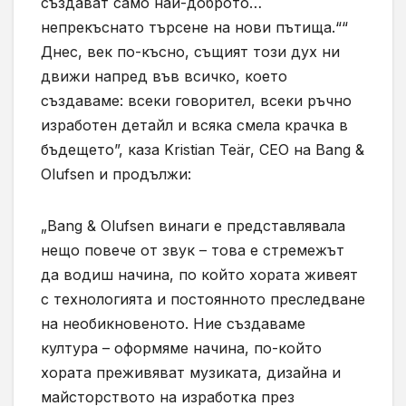
създават само най-доброто…
непрекъснато търсене на нови пътища.““
Днес, век по-късно, същият този дух ни
движи напред във всичко, което
създаваме: всеки говорител, всеки ръчно
изработен детайл и всяка смела крачка в
бъдещето”, каза Kristian Teär, CEO на Bang &
Olufsen и продължи:
„Bang & Olufsen винаги е представлявала
нещо повече от звук – това е стремежът
да водиш начина, по който хората живеят
с технологията и постоянното преследване
на необикновеното. Ние създаваме
култура – оформяме начина, по-който
хората преживяват музиката, дизайна и
майсторството на изработка през