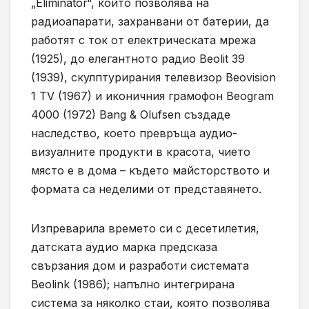
„Eliminator“, който позволява на
радиоапарати, захранвани от батерии, да
работят с ток от електрическата мрежа
(1925), до елегантното радио Beolit 39
(1939), скулптурирания телевизор Beovision
1 TV (1967) и иконичния грамофон Beogram
4000 (1972) Bang & Olufsen създаде
наследство, което превръща аудио-
визуалните продукти в красота, чието
място е в дома – където майсторството и
формата са неделими от представянето.
Изпреварила времето си с десетилетия,
датската аудио марка предсказа
свързания дом и разработи системата
Beolink (1986); напълно интегрирана
система за няколко стаи, която позволява