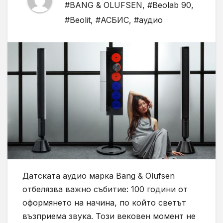
#BANG & OLUFSEN
,
#Beolab 90
,
#Beolit
,
#АСБИС
,
#аудио
Датската аудио марка Bang & Olufsen
отбелязва важно събитие: 100 години от
оформянето на начина, по който светът
възприема звука. Този вековен момент не