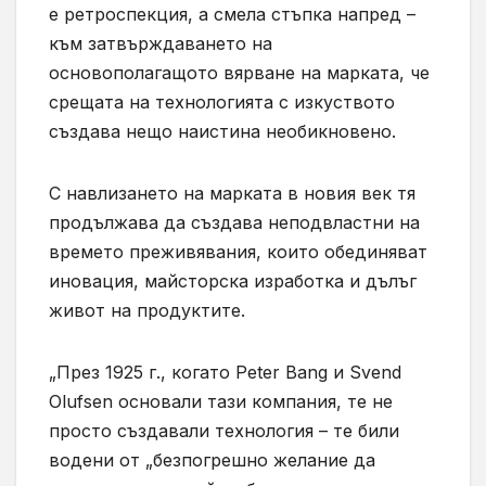
е ретроспекция, а смела стъпка напред –
към затвърждаването на
основополагащото вярване на марката, че
срещата на технологията с изкуството
създава нещо наистина необикновено.
С навлизането на марката в новия век тя
продължава да създава неподвластни на
времето преживявания, които обединяват
иновация, майсторска изработка и дълъг
живот на продуктите.
„През 1925 г., когато Peter Bang и Svend
Olufsen основали тази компания, те не
просто създавали технология – те били
водени от „безпогрешно желание да