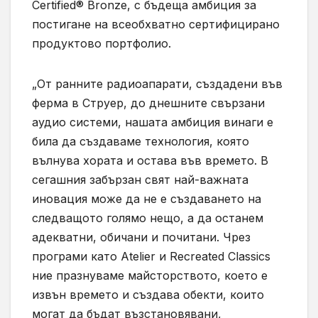
Certified® Bronze, с бъдеща амбиция за
постигане на всеобхватно сертифицирано
продуктово портфолио.
„От ранните радиоапарати, създадени във
ферма в Струер, до днешните свързани
аудио системи, нашата амбиция винаги е
била да създаваме технология, която
вълнува хората и остава във времето. В
сегашния забързан свят най-важната
иновация може да не е създаването на
следващото голямо нещо, а да останем
адекватни, обичани и почитани. Чрез
програми като Atelier и Recreated Classics
ние празнуваме майсторството, което е
извън времето и създава обекти, които
могат да бъдат възстановявани,