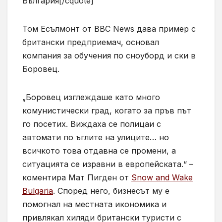
България[/cquote]
Том Есълмонт от BBC News дава пример с
британски предприемач, основал
компания за обучения по сноуборд и ски в
Боровец.
„Боровец изглеждаше като много
комунистически град, когато за пръв път
го посетих. Виждаха се полицаи с
автомати по ъглите на улиците… но
всичкото това отдавна се промени, а
ситуацията се изравни в европейската.“ –
коментира Мат Пигден от
Snow and Wake
Bulgaria
. Според него, бизнесът му е
помогнал на местната икономика и
привлякал хиляди британски туристи с