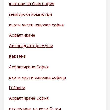
къртене на баня софия
геймърски компютри
кърти чисти извозва софия
Асфалтиране
Авторадиатори Нуши
Къртене
Асфалтиране София
кърти чисти извозва софияа
Гоблени
Асфалтиране София
изкупуване на коли Бъгси