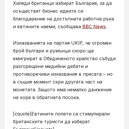
Хиляди британци избират България, за да
осъществят бизнес идеите си
благодарение на достъпната работна ръка
и евтините наеми, съобщава
BBC News
.
Изказванията на партия UKIP, че огромен
брой българи и румънци скоро ще
емигрират в Обединеното кралство събуди
разгорещени медийни дебати и
противоречиви изказвания в пресата – но
в същия момент скри другата част на
монетата. Защото има немалко движение
на хора в обратната посока.
[cquote]Евтините полети са стимулирали
британските туристи да изберат