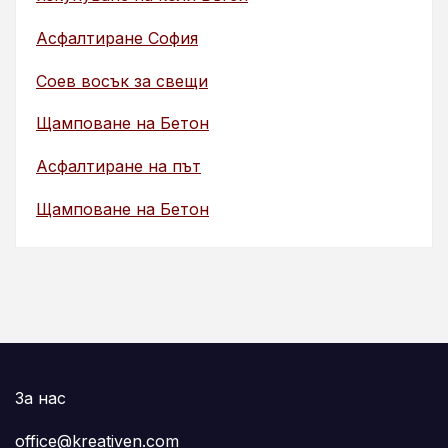
Асфалтиране София
Соев восък за свещи
Щамповане на Бетон
Асфалтиране на път
Щамповане на Бетон
За нас
office@kreativen.com