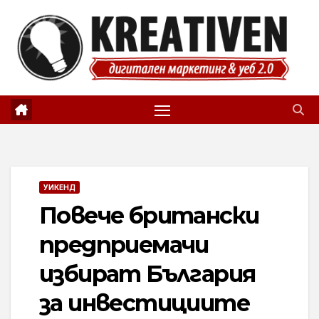
Skip
to
content
УИКЕНД
Повече британски
предприемачи
избират България
за инвестициите