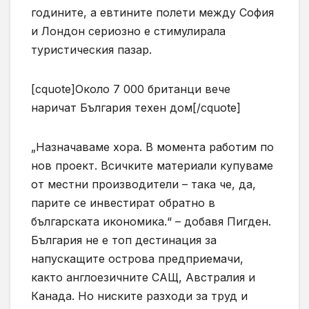
годините, а евтините полети между София
и Лондон сериозно е стимулирала
туристическия пазар.
[cquote]Около 7 000 британци вече
наричат България техен дом[/cquote]
„Назначаваме хора. В момента работим по
нов проект. Всичките материали купуваме
от местни производители – така че, да,
парите се инвестират обратно в
българската икономика.“ – добавя Пигден.
България не е топ дестинация за
напускащите острова предприемачи,
както англоезичните САЩ, Австралия и
Канада. Но ниските разходи за труд и