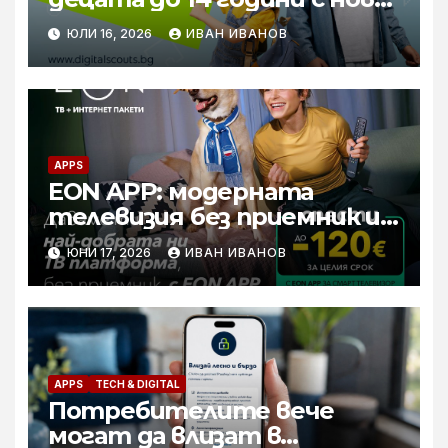
онлайн игра
ЮЛИ 16, 2026
ИВАН ИВАНОВ
APPS
EON APP: модерната
телевизия без приемник и с
повече стойност за всички
ЮНИ 17, 2026
ИВАН ИВАНОВ
потребители
APPS
TECH & DIGITAL
Потребителите вече
могат да влизат в