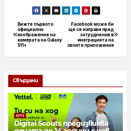
Вижте първото
Facebook може би
Навигация
официално
ще се изправи пред
изображение на
затруднения в
камерата на Galaxy
инеграцията на
S11+
своите приложения
Свързани
APPS
Digital Scouts предизвиква
децата до 14 години с нова