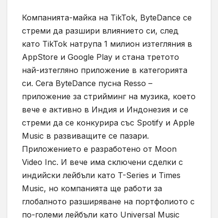
Компанията-майка на TikTok, ByteDance се
стреми да разшири влиянието си, след
като TikTok натрупа 1 милион изтегляния в
AppStore и Google Play и стана третото
най-изтегляно приложение в категорията
си. Сега ByteDance пусна Resso –
приложение за стрийминг на музика, което
вече е активно в Индия и Индонезия и се
стреми да се конкурира със Spotify и Apple
Music в развиващите се пазари.
Приложението е разработено от Moon
Video Inc. И вече има сключени сделки с
индийски лейбъли като T-Series и Times
Music, но компанията ще работи за
глобалното разширяване на портфолиото с
по-големи лейбъли като Universal Music