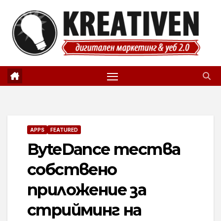
Skip
to
content
APPS
FEATURED
ByteDance тества
собствено
приложение за
стрийминг на