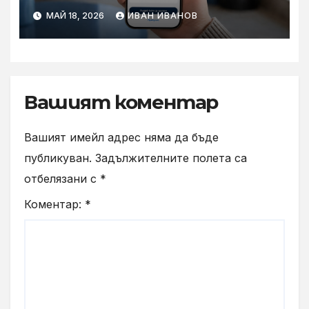
приложението Yettel без
МАЙ 18, 2026
ИВАН ИВАНОВ
парола
Вашият коментар
Вашият имейл адрес няма да бъде
публикуван.
Задължителните полета са
отбелязани с
*
Коментар:
*