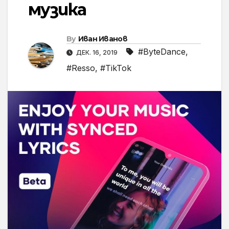
музика
By
Иван Иванов
#ByteDance
,
ДЕК. 16, 2019
#Resso
,
#TikTok