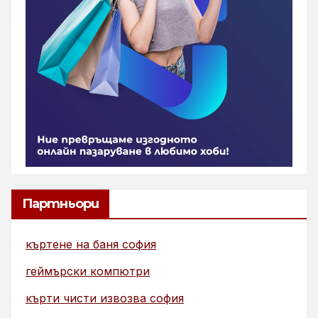
Партньори
къртене на баня софия
геймърски компютри
кърти чисти извозва софия