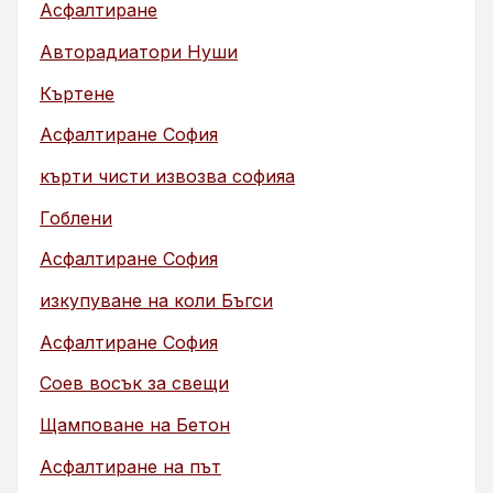
Асфалтиране
Авторадиатори Нуши
Къртене
Асфалтиране София
кърти чисти извозва софияа
Гоблени
Асфалтиране София
изкупуване на коли Бъгси
Асфалтиране София
Соев восък за свещи
Щамповане на Бетон
Асфалтиране на път