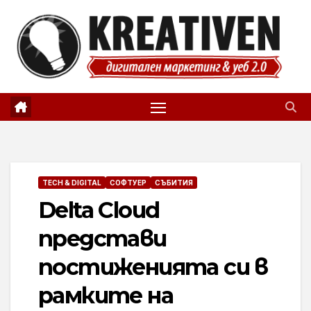
Skip
to
content
TECH & DIGITAL
СОФТУЕР
СЪБИТИЯ
Delta Cloud
представи
постиженията си в
рамките на