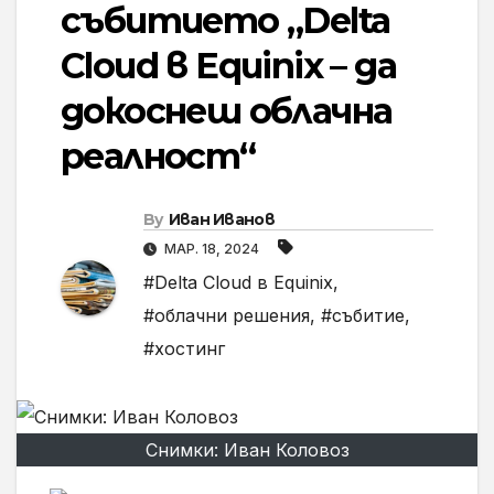
събитието „Delta
Cloud в Equinix – да
докоснеш облачна
реалност“
By
Иван Иванов
МАР. 18, 2024
#Delta Cloud в Equinix
,
#облачни решения
,
#събитие
,
#хостинг
Снимки: Иван Коловоз