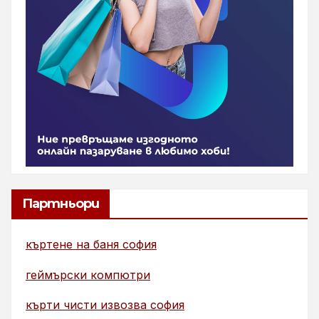
Партньори
къртене на баня софия
геймърски компютри
кърти чисти извозва софия