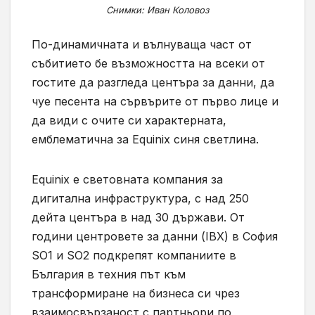
Снимки: Иван Коловоз
По-динамичната и вълнуваща част от
събитието бе възможността на всеки от
гостите да разгледа центъра за данни, да
чуе песента на сървърите от първо лице и
да види с очите си характерната,
емблематична за Equinix синя светлина.
Equinix е световната компания за
дигитална инфраструктура, с над 250
дейта центъра в над 30 държави. От
години центровете за данни (IBX) в София
SO1 и SO2 подкрепят компаниите в
България в техния път към
трансформиране на бизнеса си чрез
взаимосвързаност с партньори по