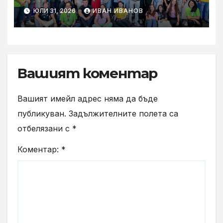
извора“: Стажантите на
ЮЛИ 31, 2026
ИВАН ИВАНОВ
Vivacom се срещнаха с
Главния изпълнителен
директор Асен Великов
Вашият коментар
Вашият имейл адрес няма да бъде
публикуван.
Задължителните полета са
отбелязани с
*
Коментар:
*