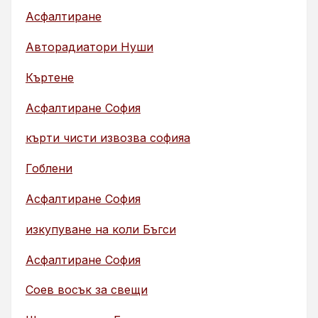
Асфалтиране
Авторадиатори Нуши
Къртене
Асфалтиране София
кърти чисти извозва софияа
Гоблени
Асфалтиране София
изкупуване на коли Бъгси
Асфалтиране София
Соев восък за свещи