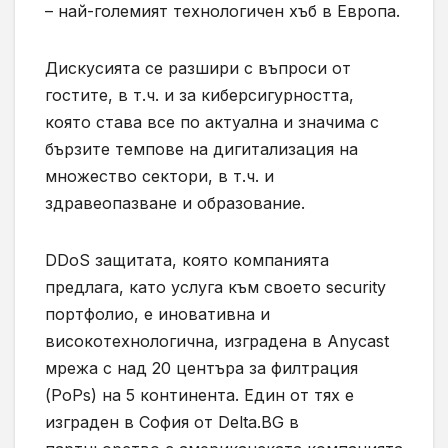
– най-големият технологичен хъб в Европа.
Дискусията се разшири с въпроси от
гостите, в т.ч. и за киберсигурността,
която става все по актуална и значима с
бързите темпове на дигитализация на
множество сектори, в т.ч. и
здравеопазване и образование.
DDoS защитата, която компанията
предлага, като услуга към своето security
портфолио, е иновативна и
високотехнологична, изградена в Anycast
мрежа с над 20 центъра за филтрация
(PoPs) на 5 континента. Един от тях е
изграден в София от Delta.BG в