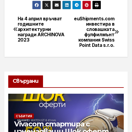
На 4 април връчват
euShipments.com
Навигация
годишните
инвестира в
архитектурни
словашката
награди ARCHINOVA
фулфилмънт
2023
компания Swiss
Point Data s.r.o.
Свързани
СЪБИТИЯ
Vivacom стартира с
изненадващи Шок оферти