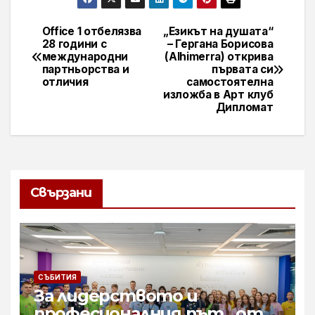
Office 1 отбелязва
„Езикът на душата“
Навигация
28 години с
– Гергана Борисова
международни
(Alhimerra) открива
партньорства и
първата си
отличия
самостоятелна
изложба в Арт клуб
Дипломат
Свързани
СЪБИТИЯ
За лидерството и
професионалния път „от