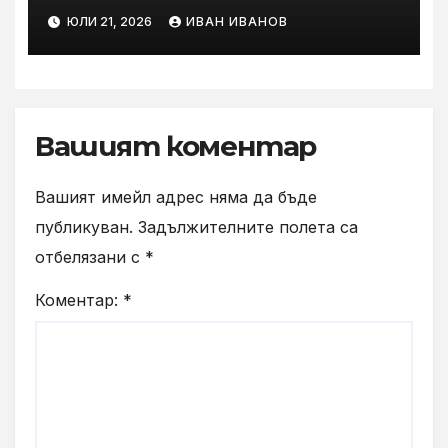
посрещат ученици във
ЮЛИ 21, 2026
ИВАН ИВАНОВ
„Втора смяна“ на Yettel
Вашият коментар
Вашият имейл адрес няма да бъде
публикуван.
Задължителните полета са
отбелязани с
*
Коментар:
*