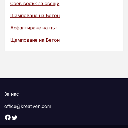
Соев восък за свещи
Щамповане на Бетон
Асфалтиране на път
Щамповане на Бетон
За нас
office@kreativen.com
Facebook
Twitter