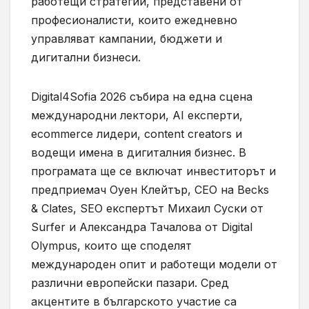
работещи стратегии, представени от
професионалисти, които ежедневно
управляват кампании, бюджети и
дигитални бизнеси.
Digital4Sofia 2026 събира на една сцена
международни лектори, AI експерти,
ecommerce лидери, content creators и
водещи имена в дигиталния бизнес. В
програмата ще се включат инвеститорът и
предприемач Оуен Клейтър, CEO на Becks
& Clates, SEO експертът Михаил Суски от
Surfer и Александра Тачалова от Digital
Olympus, които ще споделят
международен опит и работещи модели от
различни европейски пазари. Сред
акцентите в българското участие са