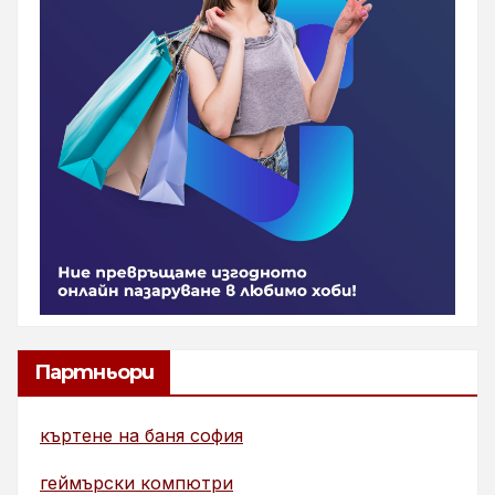
Партньори
къртене на баня софия
геймърски компютри