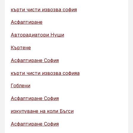
кърти чисти извозва софия
Асфалтиране
Авторадиатори Нуши
Къртене
Асфалтиране София
кърти чисти извозва софияа
Гоблени
Асфалтиране София
изкупуване на коли Бъгси
Асфалтиране София