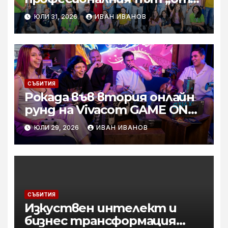
извора“: Стажантите на
ЮЛИ 31, 2026
ИВАН ИВАНОВ
Vivacom се срещнаха с
Главния изпълнителен
директор Асен Великов
СЪБИТИЯ
Рокада във втория онлайн
рунд на Vivacom GAME ON
2026: ShadowHex застана
ЮЛИ 29, 2026
ИВАН ИВАНОВ
начело на Team Kriskata
СЪБИТИЯ
Изкуствен интелект и
бизнес трансформация