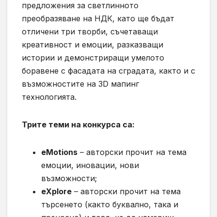
предложения за светлинното
преобразяване на НДК, като ще бъдат
отличени три творби, съчетаващи
креативност и емоции, разказващи
истории и демонстриращи умелото
боравене с фасадата на сградата, както и с
възможностите на 3D мапинг
технологията.
Трите теми на конкурса са:
eMotions
– авторски прочит на тема
емоции, иновации, нови
възможности;
eXplore
– авторски прочит на тема
търсенето (както буквално, така и