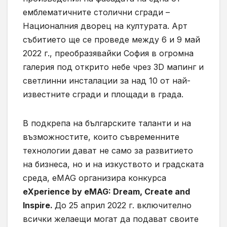
емблематичните столични сгради –
Националния дворец на културата. Арт
събитието ще се проведе между 6 и 9 май
2022 г., преобразявайки София в огромна
галерия под открито небе чрез 3D мапинг и
светлинни инсталации за над 10 от най-
известните сгради и площади в града.
В подкрепа на българските таланти и на
възможностите, които съвременните
технологии дават не само за развитието
на бизнеса, но и на изкуството и градската
среда, eMAG организира конкурса
eXperience by eMAG: Dream, Create and
Inspire.
До 25 април 2022 г. включително
всички желаещи могат да подават своите