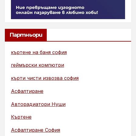
Партньори
къртене на баня софия
геймърски компютри
кърти чисти извозва софия
Асфалтиране
Авторадиатори Нуши
Къртене
Асфалтиране София