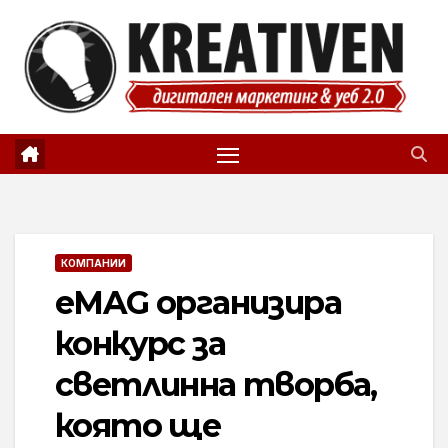
Skip
to
content
КОМПАНИИ
eMAG организира
конкурс за
светлинна творба,
която ще