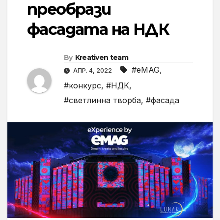
преобрази
фасадата на НДК
By
Kreativen team
#eMAG
,
АПР. 4, 2022
#конкурс
,
#НДК
,
#светлинна творба
,
#фасада