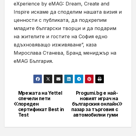
eXperience by eMAG: Dream, Create and
Inspire искаме да споделим нашата визия и
ценности с публиката, да подкрепим
младите български творци и да подарим
на жителите и гостите на София едно
вдъхновяващо изживяване”, каза
Мирослава Станева, Бранд мениджър на
eMAG България.
Мрежата на Yettel
Progumi.bg е най-
Навигация
спечели пети
новият играч на
пореден
българския онлайн
сертификат Best in
пазар за търговия с
Test
автомобилни гуми