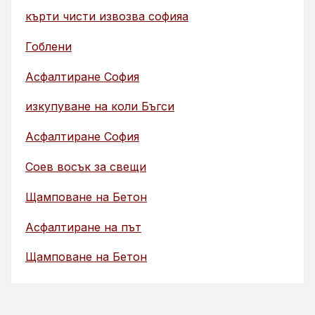
кърти чисти извозва софияа
Гоблени
Асфалтиране София
изкупуване на коли Бъгси
Асфалтиране София
Соев восък за свещи
Щамповане на Бетон
Асфалтиране на път
Щамповане на Бетон