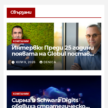
Свързани
КОМПАНИИ
Интервю: Преди 25 години
появата на Globul постави
началото на реалната
ЮЛИ 9, 2026
DENICA
конкуренция в сектора
КОМПАНИИ
Сирма и Schwarz Digits
обявиха стратегическо