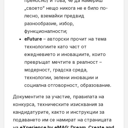
преносно) и това, че да намериш
„своето” нещо никога не е било по-
лесно, вземайки предвид
разнообразие, избор,
функционалности;
eFuture
– авторски прочит на тема
технологиите като част от
ежедневието и иновациите, които
превръщат мечтите в реалност –
модерност, градска среда,
технологии, зелени иновации и
социална отговорност, образование.
Документите за участие, правилата на
конкурса, техническите изисквания за
кандидатурите, както и инструкции за
подаването им се намират на страницата
на
eXperience by eMAG: Dream, Create and