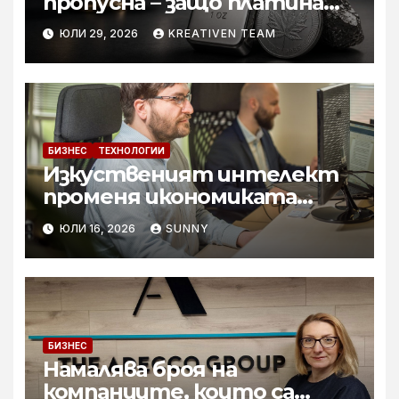
пропусна – защо платината
е тихата аристократка
ЮЛИ 29, 2026
KREATIVEN TEAM
сред инвестициите?
БИЗНЕС
ТЕХНОЛОГИИ
Изкуственият интелект
променя икономиката
софтуерните решение за
ЮЛИ 16, 2026
SUNNY
бизнеса
БИЗНЕС
Намалява броя на
компаниите, които са