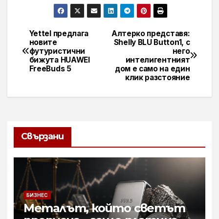
Yettel предлага
Алтерко представя:
Навигация
новите
Shelly BLU Button1, с
футуристични
него
бижута HUAWEI
интелигентният
FreeBuds 5
дом е само на един
клик разстояние
Свързани
БИЗНЕС
Металът, който светът