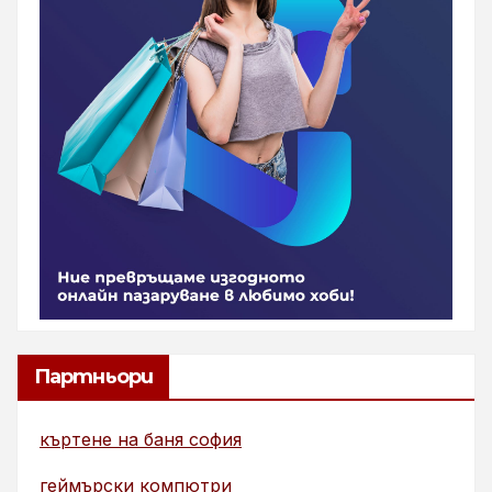
Партньори
къртене на баня софия
геймърски компютри