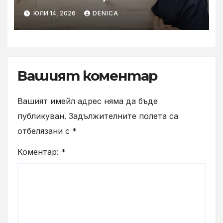
готови за мащабното
ЮЛИ 14, 2026
DENICA
внедряване на AI
Вашият коментар
Вашият имейл адрес няма да бъде
публикуван.
Задължителните полета са
отбелязани с
*
Коментар:
*