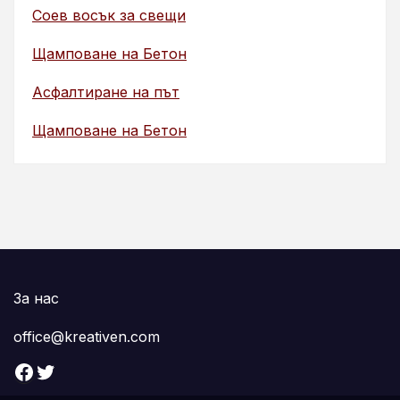
Соев восък за свещи
Щамповане на Бетон
Асфалтиране на път
Щамповане на Бетон
За нас
office@kreativen.com
Facebook
Twitter