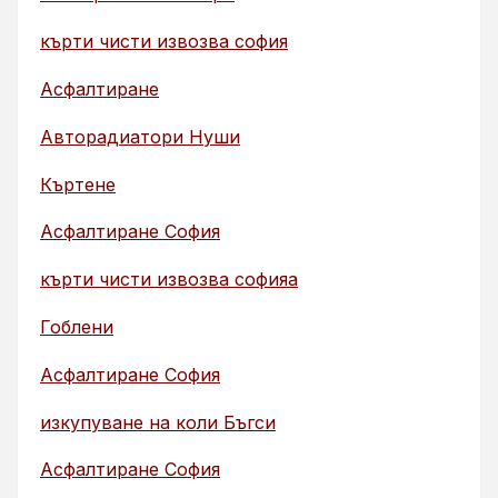
кърти чисти извозва софия
Асфалтиране
Авторадиатори Нуши
Къртене
Асфалтиране София
кърти чисти извозва софияа
Гоблени
Асфалтиране София
изкупуване на коли Бъгси
Асфалтиране София