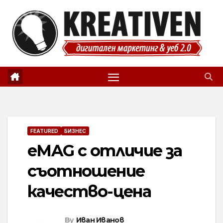
Skip
to
content
FEATURED
БИЗНЕС
eMAG с отличие за
съотношение
качество-цена
By
Иван Иванов