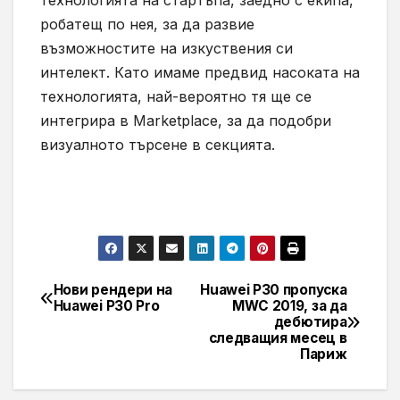
технологията на стартъпа, заедно с екипа,
робатещ по нея, за да развие
възможностите на изкуствения си
интелект. Като имаме предвид насоката на
технологията, най-вероятно тя ще се
интегрира в Marketplace, за да подобри
визуалното търсене в секцията.
Нови рендери на
Huawei P30 пропуска
Навигация
Huawei P30 Pro
MWC 2019, за да
дебютира
следващия месец в
Париж