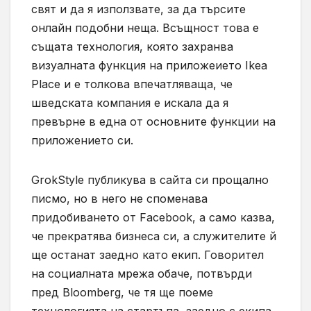
свят и да я използвате, за да търсите
онлайн подобни неща. Всъщност това е
същата технология, която захранва
визуалната функция на приложеието Ikea
Place и е толкова впечатляваща, че
шведската компания е искала да я
превърне в една от основните функции на
приложението си.
GrokStyle публикува в сайта си прощално
писмо, но в него не споменава
придобиването от Facebook, а само казва,
че прекратява бизнеса си, а служителите й
ще останат заедно като екип. Говорител
на социалната мрежа обаче, потвърди
пред Bloomberg, че тя ще поеме