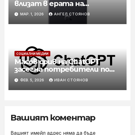
влизат в ерата на
вграденото IQ
МАР. 1, 2026
АНГЕЛ СТОЯНОВ
СОЦИАЛНИ МЕДИИ
Масов срив на ChatGPT
засегна потребители по
целия свят
ФЕВ. 5, 2026
ИВАН СТОЯНОВ
Вашият коментар
Вашият имейл адрес няма да бъде