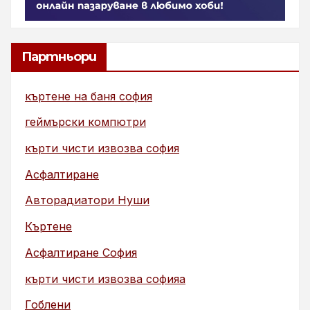
Партньори
къртене на баня софия
геймърски компютри
кърти чисти извозва софия
Асфалтиране
Авторадиатори Нуши
Къртене
Асфалтиране София
кърти чисти извозва софияа
Гоблени