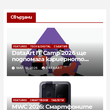
Свързани
FEATURED
TECH & DIGITAL
СЪБИТИЯ
DataArt IT Camp 2026 ще
подпомага кариерното
развитие на специалисти в
МАР. 10, 2026
DATAART
технологичния бранш
FEATURED
СМАРТФОНИ
ТАБЛЕТИ
MWC 2026: Смартфоните