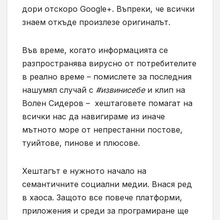
дори отскоро Google+. Въпреки, че всички
знаем откъде произлезе оригиналът.
Във време, когато информацията се
разпространява вирусно от потребителите
в реално време – помислете за последния
нашумял случай с
#извинисебе
и клип на
Волен Сидеров – хештаговете помагат на
всички нас да навигираме из иначе
мътното море от непрестанни постове,
туийтове, пинове и плюсове.
Хештагът е нужното начало на
семантичните социални медии. Внася ред
в хаоса. Защото все повече платформи,
приложения и среди за програмиране ще