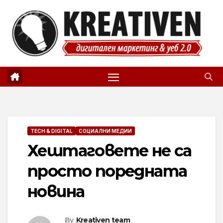
Skip
to
content
TECH & DIGITAL
СОЦИАЛНИ МЕДИИ
Хештаговете не са
просто поредната
новина
By
Kreativen team