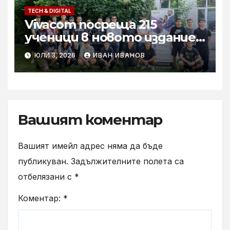
TECH & DIGITAL
Vivacom посреща 215
ученици в новото издание
на Практикантската си
ЮЛИ 3, 2026
ИВАН ИВАНОВ
програма
Вашият коментар
Вашият имейл адрес няма да бъде
публикуван.
Задължителните полета са
отбелязани с
*
Коментар:
*