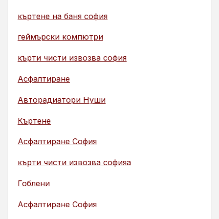
къртене на баня софия
геймърски компютри
кърти чисти извозва софия
Асфалтиране
Авторадиатори Нуши
Къртене
Асфалтиране София
кърти чисти извозва софияа
Гоблени
Асфалтиране София