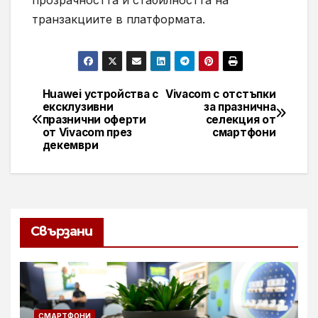
прозрачността и стабилността на
транзакциите в платформата.
Huawei устройства с
Vivacom с отстъпки
Навигация
ексклузивни
за празнична
празнични оферти
селекция от
от Vivacom през
смартфони
декември
Свързани
СМАРТФОНИ