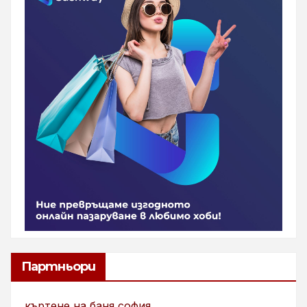
Партньори
къртене на баня софия