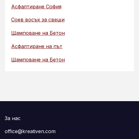
Асфалтиране София
Соев восък за свещи
Щамповане на Бетон
Асфалтиране на път
Щамповане на Бетон
За нас
office@kreativen.com