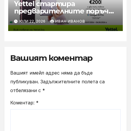
Yettel стартира
предварителните поръчки
за новите Samsung Galaxy Z
ЮЛИ 22, 2026
ИВАН ИВАНОВ
Flip8, Fold8 и Fold8 Ultra
Вашият коментар
Вашият имейл адрес няма да бъде
публикуван.
Задължителните полета са
отбелязани с
*
Коментар:
*