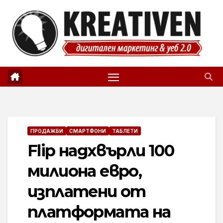
Skip
to
content
ПРОДАЖБИ
СМАРТФОНИ
ТАБЛЕТИ
Flip надхвърли 100
милиона евро,
изплатени от
платформата на