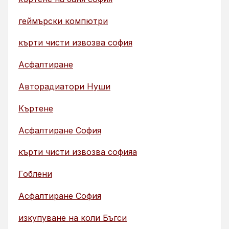
геймърски компютри
кърти чисти извозва софия
Асфалтиране
Авторадиатори Нуши
Къртене
Асфалтиране София
кърти чисти извозва софияа
Гоблени
Асфалтиране София
изкупуване на коли Бъгси