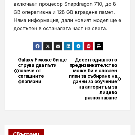
включват процесор Snapdragon 710, до 8
GB оперативна и 128 GB вградена памет.
Няма информация, дали новият модел ще е
достъпен в останалата част на света.
Galaxy F може би ще
Десетгодишното
Навигация
струва два пъти
предизвикателство
повече от
може би е сложен
сегашните
план за събиране на
флагмани
данни за обучение
на алгоритъм за
лицево
разпознаване
Свързани