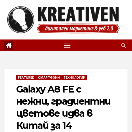
Skip
to
content
FEATURED
СМАРТФОНИ
ТЕХНОЛОГИИ
Galaxy A8 FE с
нежни, градиентни
цветове идва в
Китай за 14