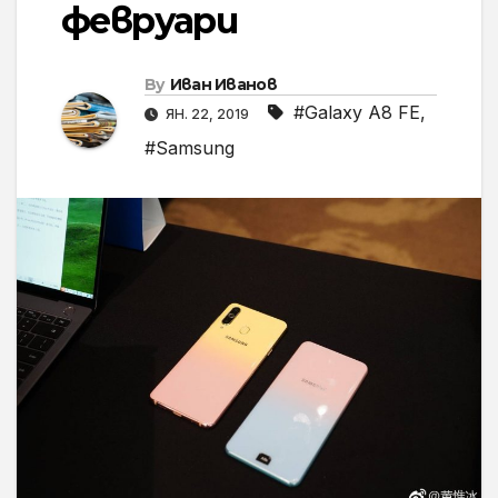
февруари
By
Иван Иванов
#Galaxy A8 FE
,
ЯН. 22, 2019
#Samsung