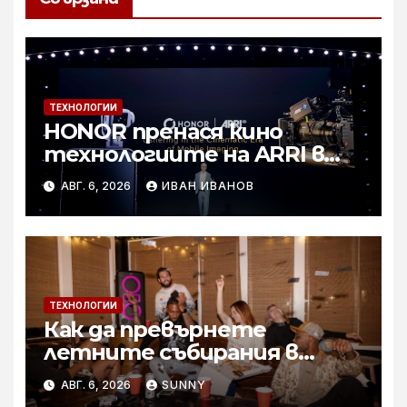
ТЕХНОЛОГИИ
HONOR пренася кино
технологиите на ARRI в
мобилното творчество на
АВГ. 6, 2026
ИВАН ИВАНОВ
събитието Imaging
Technology Launch
ТЕХНОЛОГИИ
Как да превърнете
летните събирания в
купон с караоке система
АВГ. 6, 2026
SUNNY