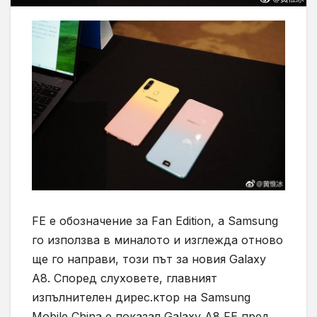
FE е обозначение за Fan Edition, а Samsung
го използва в миналото и изглежда отново
ще го направи, този път за новия Galaxy
A8. Според слуховете, главният
изпълнителен дирес.ктор на Samsung
Mobile China е показал Galaxy A8 FE пред