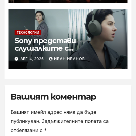
ТЕХНОЛОГИИ
Sony представи
слушалките с
шумопотискане WH-
АВГ. 4, 2026
ИВАН ИВАНОВ
1000XM6 в нов цвят „Olive
Gray“
Вашият коментар
Вашият имейл адрес няма да бъде
публикуван.
Задължителните полета са
отбелязани с
*