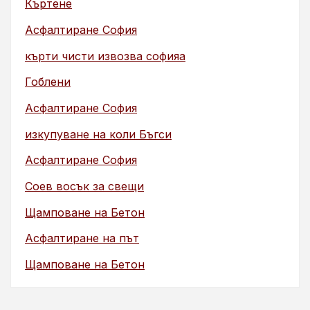
Къртене
Асфалтиране София
кърти чисти извозва софияа
Гоблени
Асфалтиране София
изкупуване на коли Бъгси
Асфалтиране София
Соев восък за свещи
Щамповане на Бетон
Асфалтиране на път
Щамповане на Бетон