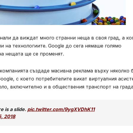
нали да виждат много странни неща в своя град, а ко
ли на технологиите.
Google
до сега нямаше голямо
на нещата ще се променят.
 компанията създаде масивна реклама върху няколко 
oogle,
с което потребителите викат виртуалния асист
оло, включително и в обществения транспорт на града
 is a slide.
pic.twitter.com/9ygXVDhK11
5, 2018