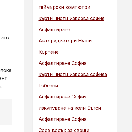
геймърски компютри
кърти чисти извозва софия
Асфалтиране
гато
Авторадиатори Нуши
Къртене
Асфалтиране София
блока
кърти чисти извозва софияа
ент
Гоблени
.
Асфалтиране София
изкупуване на коли Бъгси
Асфалтиране София
Соев восък за свещи