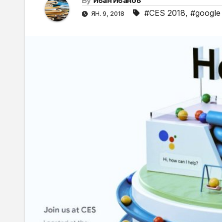
By
Иван Иванов
#CES 2018
,
#google
ЯН. 9, 2018