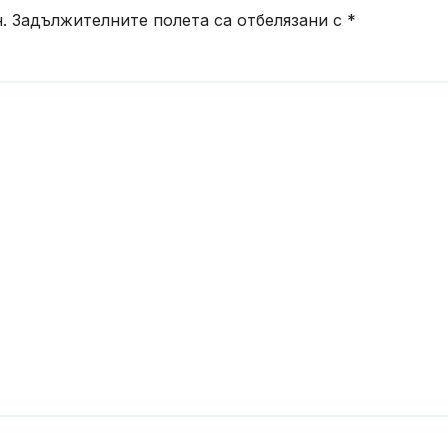
подкрепен от
.
Задължителните полета са отбелязани с
*
Google