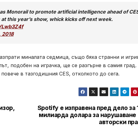
s Monorail to promote artificial intelligence ahead of CE
s at this year’s show, whick kicks off next week.
WVLwb3Z4f
, 2018
разпрати миналата седмица, също бяха странни и игри
ът, подобен на играчка, ще се разгърне в самия град.
 повече в тазгодишния
CES,
отколкото до сега.
изор,
Spotify е изправена пред дело за 
милиарда долара за нарушаване 
авторски пра