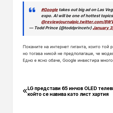
#Google
takes out big ad on Las Vega
expo. AI will be one of hottest topic
@reviewjournal
pic.twitter.com/8
— Todd Prince (@toddprincetv)
January 3
Поканите на интернет гиганта, които той 
но тогава никой не предполагаше, че модел
Едно е ясно обаче,
Google
инвестира много
LG представи 65 инчов OLED телев
Навигация
който се навива като лист хартия