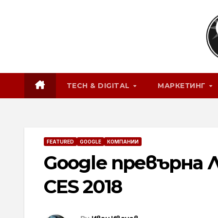
Skip
to
content
TECH & DIGITAL
МАРКЕТИНГ
FEATURED
GOOGLE
КОМПАНИИ
Google превърна Л
CES 2018