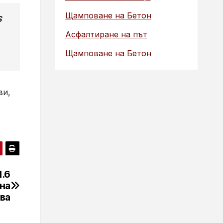
Щамповане на Бетон
S
Асфалтиране на път
Щамповане на Бетон
ви,
1.6
на
ва