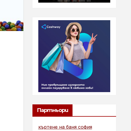
Партньори
къртене на баня софия