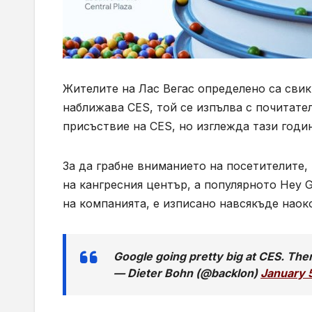
Жителите на Лас Вегас определено са свик
наближава
CES,
той се изпълва с почитате
присъствие на
CES,
но изглежда тази годи
За да грабне вниманието на посетителите,
на кангресния център, а популярното
Hey G
на компанията, е изписано навсякъде наок
Google going pretty big at CES. There
— Dieter Bohn (@backlon)
January 