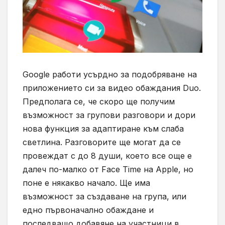
Google работи усърдно за подобряване на
приложението си за видео обаждания Duo.
Предполага се, че скоро ще получим
възможност за групови разговори и дори
нова функция за адаптиране към слаба
светлина. Разговорите ще могат да се
провеждат с до 8 души, което все още е
далеч по-малко от Face Time на Apple, но
поне е някакво начало. Ще има
възможност за създаване на група, или
едно първоначално обаждане и
последващо добавяне на участници в