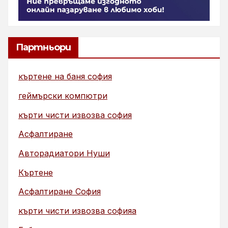
Партньори
къртене на баня софия
геймърски компютри
кърти чисти извозва софия
Асфалтиране
Авторадиатори Нуши
Къртене
Асфалтиране София
кърти чисти извозва софияа