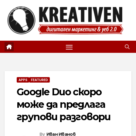
Skip
to
content
APPS
FEATURED
Google Duo скоро
може да предлага
групови разговори
By
Иван Иванов