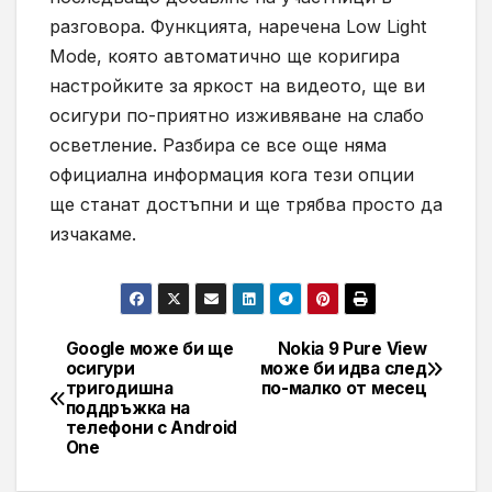
разговора. Функцията, наречена Low Light
Mode, която автоматично ще коригира
настройките за яркост на видеото, ще ви
осигури по-приятно изживяване на слабо
осветление. Разбира се все още няма
официална информация кога тези опции
ще станат достъпни и ще трябва просто да
изчакаме.
Google може би ще
Nokia 9 Pure View
Навигация
осигури
може би идва след
тригодишна
по-малко от месец
поддръжка на
телефони с Android
One