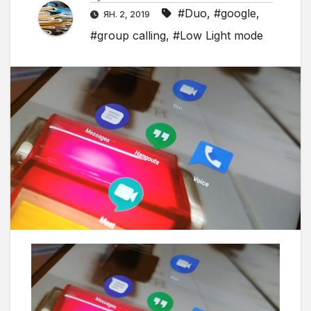
#Duo
,
#google
,
ЯН. 2, 2019
#group calling
,
#Low Light mode