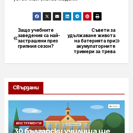
Защо учебните
Съвети за
Навигация
заведения са най-
удължаване живота
застрашени през
на батерията при
грипния сезон?
акумулаторните
тримери за трева
Свързани
ИНСТРУМЕНТИ
30 български училища ще