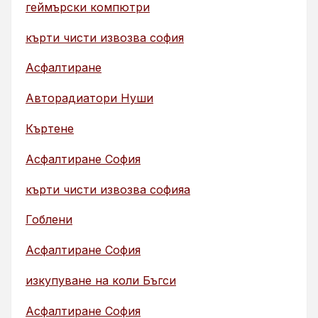
геймърски компютри
кърти чисти извозва софия
Асфалтиране
Авторадиатори Нуши
Къртене
Асфалтиране София
кърти чисти извозва софияа
Гоблени
Асфалтиране София
изкупуване на коли Бъгси
Асфалтиране София