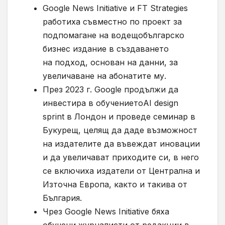
Google News Initiative и FT Strategies
работиха съвместно по проект за
подпомагане на водещобългарско
бизнес издание в създаването
на подход, основан на данни, за
увеличаване на абонатите му.
През 2023 г. Google продължи да
инвестира в обучениетоAI design
sprint в Лондон и проведe семинар в
Букурещ, целящ да даде възможност
на издателите да въвеждат иновации
и да увеличават приходите си, в него
се включиха издатели от Централна и
Източна Европа, както и такива от
България.
Чрез Google News Initiative бяха
обучени журналисти от редакции в