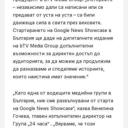
– независимо дали са написани или се
предават от уста на уста – са били
движеща сила в света през вековете.
Стартирането на Google News Showcase в
България ще даде на дигиталните издания
на bTV Media Group допълнителни
възможности за директен достъп до
аудиторията, за да можем да продължим
да разказваме и споделяме историите,
които наистина имат значение.“
„Като една от водещите медийни групи в
България, ние сме развълнувани от старта
на Google News Showcase“, казва Венелина
Гочева, главен изпълнителен директор на
Група „24 часа“ . „Вярваме, че този