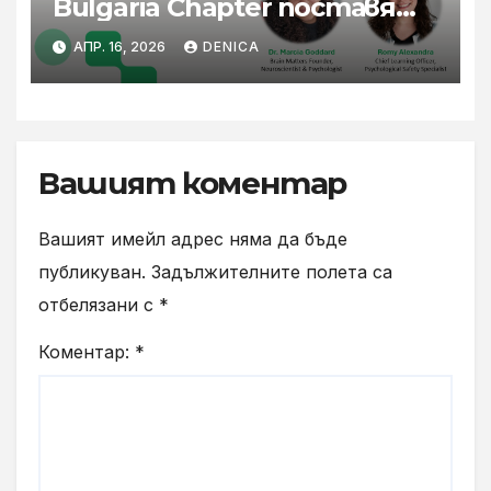
Bulgaria Chapter поставя
акцент върху
АПР. 16, 2026
DENICA
психологическата
безопасност и
благополучието
Вашият коментар
Вашият имейл адрес няма да бъде
публикуван.
Задължителните полета са
отбелязани с
*
Коментар:
*