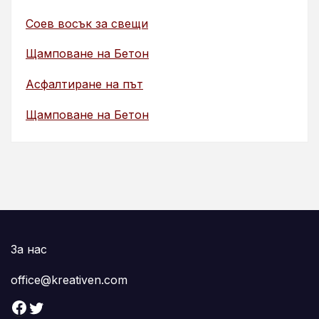
Соев восък за свещи
Щамповане на Бетон
Асфалтиране на път
Щамповане на Бетон
За нас
office@kreativen.com
Facebook
Twitter