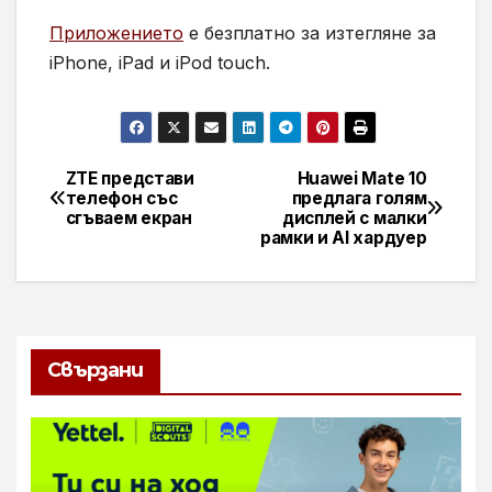
Приложението
е безплатно за изтегляне за
iPhone, iPad
и
iPod touch.
ZTE представи
Huawei Mate 10
Навигация
телефон със
предлага голям
сгъваем екран
дисплей с малки
рамки и AI хардуер
Свързани