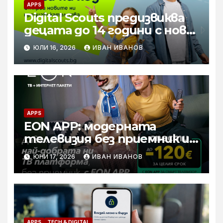
APPS
Digital Scouts предизвиква
децата до 14 години с нова
онлайн игра
ЮЛИ 16, 2026
ИВАН ИВАНОВ
APPS
EON APP: модерната
телевизия без приемник и с
повече стойност за всички
ЮНИ 17, 2026
ИВАН ИВАНОВ
потребители
APPS
TECH & DIGITAL