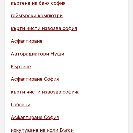
къртене на баня софия
геймърски компютри
кърти чисти извозва софия
Асфалтиране
Авторадиатори Нуши
Къртене
Асфалтиране София
кърти чисти извозва софияа
Гоблени
Асфалтиране София
изкупуване на коли Бъгси