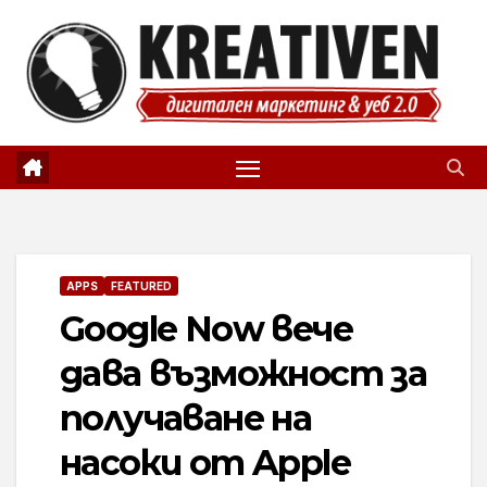
Skip
to
content
APPS
FEATURED
Google Now вече
дава възможност за
получаване на
насоки от Apple