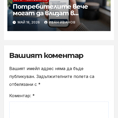
Потребителите вече
могат да влизат в
приложението Yettel без
МАЙ 18, 2026
ИВАН ИВАНОВ
парола
Вашият коментар
Вашият имейл адрес няма да бъде
публикуван.
Задължителните полета са
отбелязани с
*
Коментар:
*