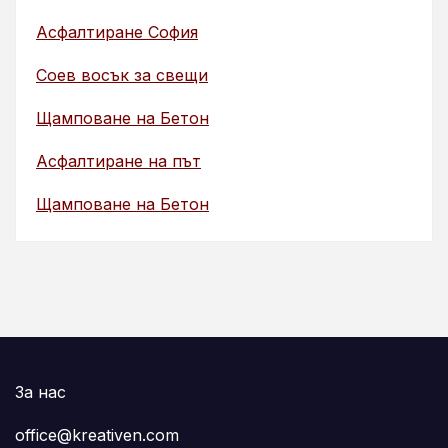
Асфалтиране София
Соев восък за свещи
Щамповане на Бетон
Асфалтиране на път
Щамповане на Бетон
За нас
office@kreativen.com