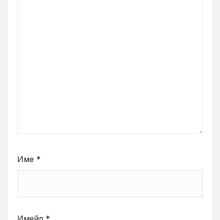
Име
*
Имейл
*