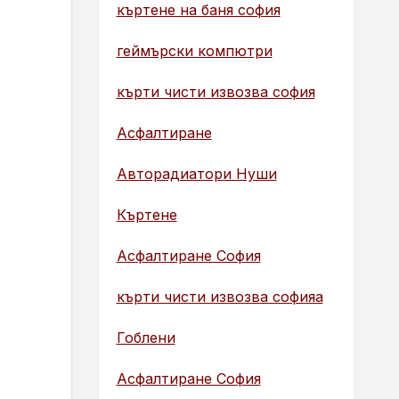
къртене на баня софия
геймърски компютри
кърти чисти извозва софия
Асфалтиране
Авторадиатори Нуши
Къртене
Асфалтиране София
кърти чисти извозва софияа
Гоблени
Асфалтиране София