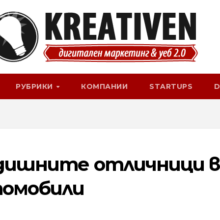
РУБРИКИ
КОМПАНИИ
STARTUPS
D
годишните отличници в
томобили