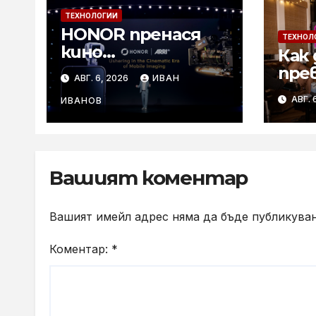
ТЕХНОЛОГИИ
HONOR пренася
ТЕХНОЛ
кино
Как 
технологиите на
пре
АВГ. 6, 2026
ИВАН
ARRI в мобилното
лет
АВГ. 
творчество на
ИВАНОВ
съб
събитието
с к
Imaging
Technology Launch
Вашият коментар
Вашият имейл адрес няма да бъде публикуван
Коментар:
*