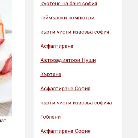
къртене на баня софия
геймърски компютри
кърти чисти извозва софия
Асфалтиране
Авторадиатори Нуши
Къртене
Асфалтиране София
кърти чисти извозва софияа
Гоблени
мат
Асфалтиране София