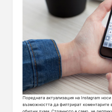
Поредната актуализация на
Instagram
носи
възможността да филтрират коментарите в 
обидни думи. Странното е само, че реплик