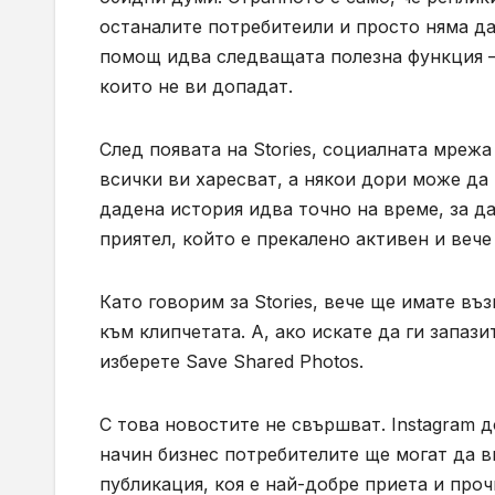
останалите потребитеили и просто няма да 
помощ идва следващата полезна функция – 
които не ви допадат.
След появата на
Stories,
социалната мрежа 
всички ви харесват, а някои дори може да 
дадена история идва точно на време, за да
приятел, който е прекалено активен и веч
Като говорим за
Stories,
вече ще имате въз
към клипчетата. А, ако искате да ги запаз
изберете
Save Shared Photos.
С това новостите не свършват.
Instagram
д
начин бизнес потребителите ще могат да в
публикация, коя е най-добре приета и пр