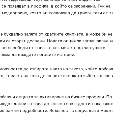
се появяват в профила, в който са забранени. Тук на
модериране, която ви позволява да триете тези от тя
е буквално залята от кратките клипчета, а може би не
ви се сторят досадни. Новата опция за заглушаване н
 ви освободи от това – с нея можете да заглушите
е няма да виждате неговите истории.
можността да избирате цвета на текста, който добав
ите, това става като докоснете иконката зъбно колело 
обавя и опцията за активиране на бизнес профили. По
иждат данни за това до колко хора е достигнала тяхн
очие важни подробности. Всъщност в социалната мреж