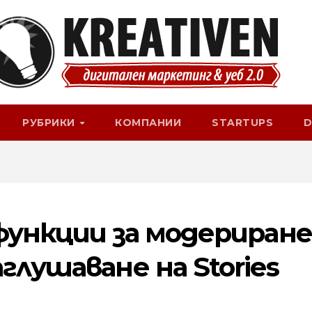
РУБРИКИ
КОМПАНИИ
STARTUPS
D
 функции за модериране
глушаване на Stories