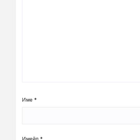
Име
*
Имейл
*