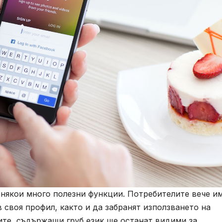
 някои много полезни функции. Потребителите вече и
своя профил, както и да забранят използването на
ите, съдържащи груб език ще останат видими за