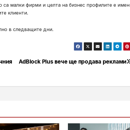
о са малки фирми и целта на бизнес профилите е име
ите клиенти.
пно в следващите дни.
чния
AdBlock Plus вече ще продава реклами