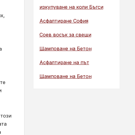
изкупуване на коли Бъгси
х,
Асфалтиране София
Соев восък за свещи
Щамповане на Бетон
а
Асфалтиране на път
Щамповане на Бетон
яте
и
 този
ата
а