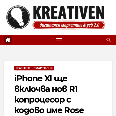
Skip
to
content
FEATURED
СМАРТФОНИ
iPhone XI ще
включва нов R1
копроцесор с
кодово име Rose