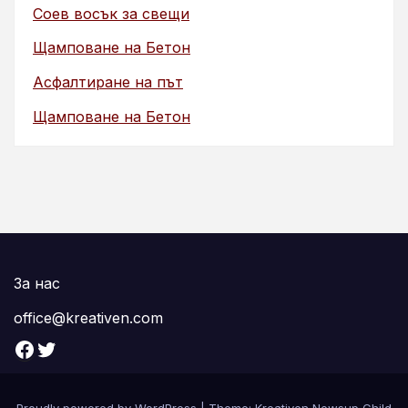
Соев восък за свещи
Щамповане на Бетон
Асфалтиране на път
Щамповане на Бетон
За нас
office@kreativen.com
Facebook
Twitter
Proudly powered by WordPress
|
Theme: Kreativen Newsup Child