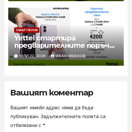
СМАРТФОНИ
Yettel стартира
предварителните поръчки
за новите Samsung Galaxy Z
ЮЛИ 22, 2026
ИВАН ИВАНОВ
Flip8, Fold8 и Fold8 Ultra
Вашият коментар
Вашият имейл адрес няма да бъде
публикуван.
Задължителните полета са
отбелязани с
*