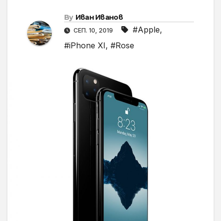
By
Иван Иванов
#Apple
,
СЕП. 10, 2019
#iPhone XI
,
#Rose