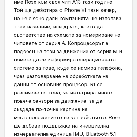
име Rose към своя чип А13 тази година.
Той ще дебютира с iPhone XI тази вечер,
но не е ясно дали компанията ще използва
това название, или друго, което да
съответства на схемата за номериране на
чиповете от серия А. Копроцесорът е
подобен на този за движение от серия М и
помага да се информира операционната
система за това, къде се намира телефона,
чрез разтоварване на обработката на
данни от основния процесор. R1 се
различава по това, че интегрира много
повече сензори за движение, за да
създаде по-точна картина на
местоположението на устройството. Rose
ще добави поддръжка на инерциална
измервателна единица IMU, Bluetooth 5.1