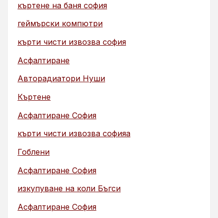
къртене на баня софия
геймърски компютри
кърти чисти извозва софия
Асфалтиране
Авторадиатори Нуши
Къртене
Асфалтиране София
кърти чисти извозва софияа
Гоблени
Асфалтиране София
изкупуване на коли Бъгси
Асфалтиране София