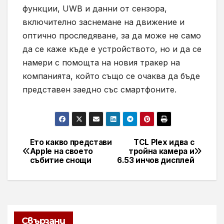
функции, UWB и данни от сензора,
включително заснемане на движение и
оптично проследяване, за да може не само
да се каже къде е устройството, но и да се
намери с помощта на новия тракер на
компанията, който също се очаква да бъде
представен заедно със смартфоните.
Ето какво представи
TCL Plex идва с
Навигация
Apple на своето
тройна камера и
събитие снощи
6.53 инчов дисплей
Свързани