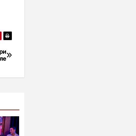
ри
оле