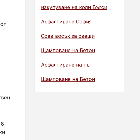
изкупуване на коли Бъгси
Асфалтиране София
 от
Соев восък за свещи
Щамповане на Бетон
Асфалтиране на път
Щамповане на Бетон
твен
 8
ки