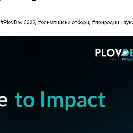
,
#PlovDev 2025
,
#олимпийски отбори
,
#природни наук