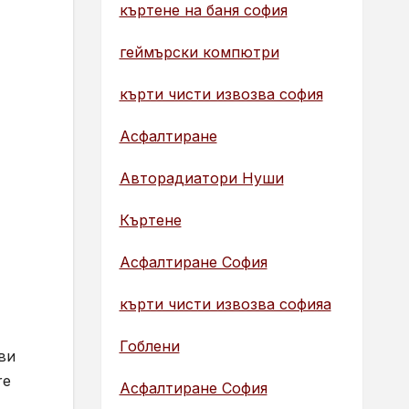
къртене на баня софия
геймърски компютри
кърти чисти извозва софия
Асфалтиране
Авторадиатори Нуши
Къртене
Асфалтиране София
кърти чисти извозва софияа
Гоблени
ви
re
Асфалтиране София