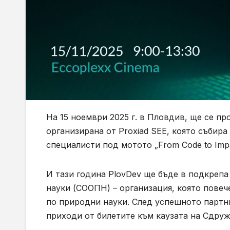
На 15 ноември 2025 г. в Пловдив, ще се пр
организирана от Proxiad SEE, която събир
специалисти под мотото „From Code to Impa
И тази година PlovDev ще бъде в подкреп
науки (СООПН) – организация, която повеч
по природни науки. След успешното партнь
приходи от билетите към каузата на Сдруж