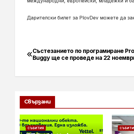
международни, европейски, младежки и ба
Дарителски билет за PlovDev можете да за
Състезанието по програмиране Pr
Навигация
Buggy ще се проведе на 22 ноемвр
Свързани
СЪБИТИЯ
СЪБИТИ