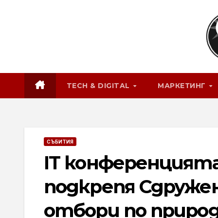
Skip
to
content
TECH & DIGITAL
МАРКЕТИНГ
СЪБИТИЯ
IT конференцията
подкрепя Сдруже
отбори по природ