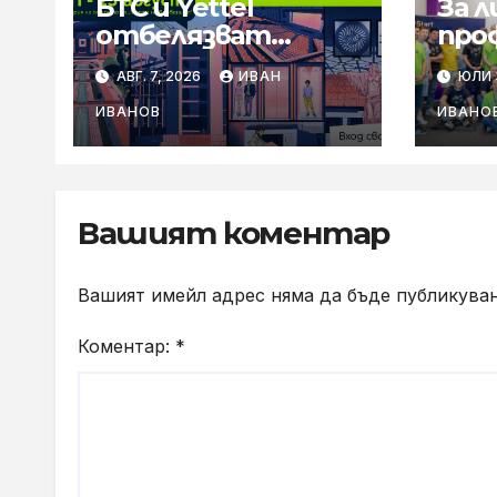
БТС и Yettel
За 
отбелязват
про
юбилея на
път 
АВГ. 7, 2026
ИВАН
ЮЛИ 3
движението
Ста
„Опознай България
Viva
ИВАНОВ
ИВАНО
– 100 национални
сре
туристически
Гла
обекта“ със
изп
специална изложба
дир
Вашият коментар
в София
Вел
Вашият имейл адрес няма да бъде публикуван
Коментар:
*