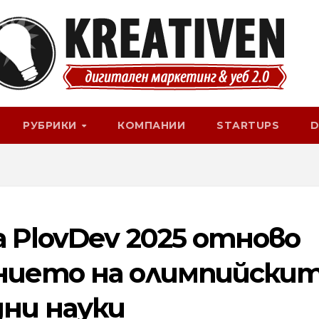
РУБРИКИ
КОМПАНИИ
STARTUPS
D
 PlovDev 2025 отново
нието на олимпийски
ни науки