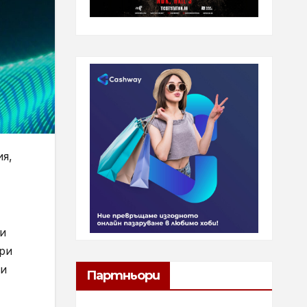
ия,
и
ори
ки
Партньори