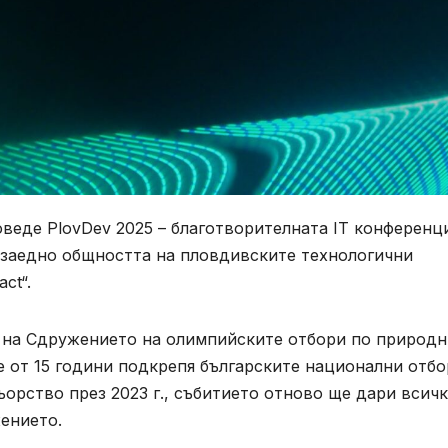
оведе PlovDev 2025 – благотворителната IT конференц
а заедно общността на пловдивските технологични
ct“.
а на Сдружението на олимпийските отбори по природн
е от 15 години подкрепя българските национални отб
орство през 2023 г., събитието отново ще дари всич
ението.