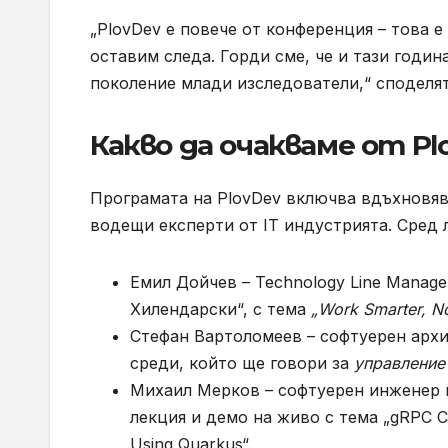
„PlovDev е повече от конференция – това 
оставим следа. Горди сме, че и тази год
поколение млади изследователи,“ споделят
Какво да очакваме от Pl
Програмата на PlovDev включва вдъхновяв
водещи експерти от IT индустрията. Сред 
Емил Дойчев – Technology Line Manag
Хилендарски“, с тема
„Work Smarter, N
Стефан Вартоломеев – софтуерен архи
среди, който ще говори за
управление 
Михаил Мерков – софтуерен инженер и 
лекция и демо на живо с тема „gRPC Com
Using Quarkus“.