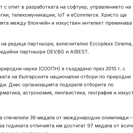
т с опит в разработката на софтуер, управлението на
огии, телекомуникации, IoT и eCommerce. Христо ще
ията между блокчейн и изкуствен интелект преминава
 на редица партньори, включително Eccoplexx Cinema,
 медийни партньори DEV.BG и AIBEST.
риродни науки (СООПН) е създадено през 2010 г. с
ката на българските национални отбори по природни
ди. Днес организацията подкрепя отборите по
рматика, астрономия, лингвистика, география и изкус
са спечелили 39 медала от международни олимпиади –
 за годината отличията им достигат 97 медала от всич