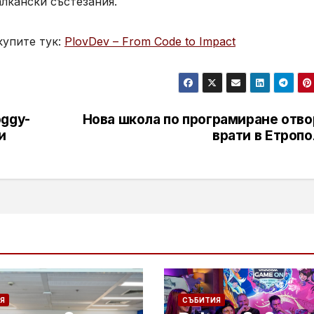
лкански състезания.
купите тук:
PlovDev – From Code to Impact
oggy-
Нова школа по програмиране отво
и
врати в Етроп
Я
СЪБИТИЯ