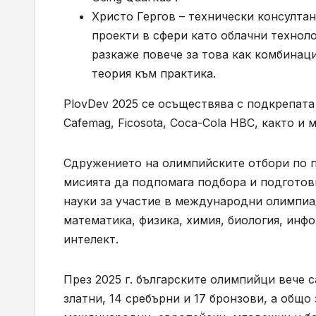
Христо Гергов – технически консултан
проекти в сфери като облачни технол
разкаже повече за това как комбинац
теория към практика.
PlovDev 2025 се осъществява с подкрепата
Cafemag, Ficosota, Coca-Cola HBC, както и
Сдружението на олимпийските отбори по п
мисията да подпомага подбора и подготов
науки за участие в международни олимпиа
математика, физика, химия, биология, инфо
интелект.
През 2025 г. българските олимпийци вече 
златни, 14 сребърни и 17 бронзови, а общо