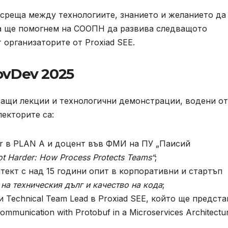
е среща между технологиите, знанието и желанието да
ина ще помогнем на СООПН да развива следващото
 организаторите от Proxiad SEE.
ovDev 2025
ащи лекции и технологични демонстрации, водени от
лекторите са:
er в PLAN A и доцент във ФМИ на ПУ „Паисий
ot Harder: How Process Protects Teams“
;
тект с над 15 години опит в корпоративни и стартъп
на техническия дълг и качество на кода
;
Technical Team Lead в Proxiad SEE, който ще предста
munication with Protobuf in a Microservices Architectu