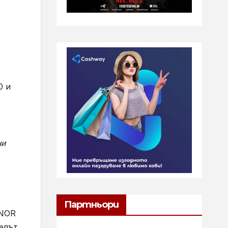
0 и
ни
Партньори
ONOR
елът