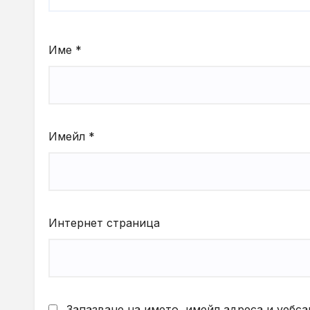
Име
*
Имейл
*
Интернет страница
Запазване на името, имейл адреса и уебса