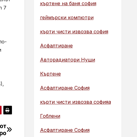
къртене на баня софия
n 7
геймърски компютри
кърти чисти извозва софия
по-
Асфалтиране
и
Авторадиатори Нуши
Къртене
),
Асфалтиране София
кърти чисти извозва софияа
Гоблени
от
Асфалтиране София
вро