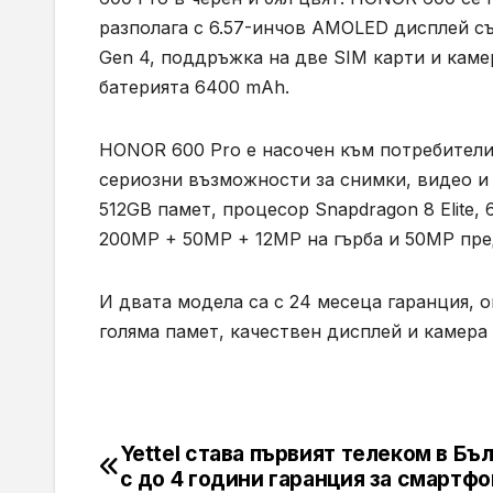
разполага с 6.57-инчов AMOLED дисплей с
Gen 4, поддръжка на две SIM карти и каме
батерията 6400 mAh.
HONOR 600 Pro е насочен към потребители
сериозни възможности за снимки, видео и
512GB памет, процесор Snapdragon 8 Elite
200MP + 50MP + 12MP на гърба и 50MP пре
И двата модела са с 24 месеца гаранция, о
голяма памет, качествен дисплей и камера 
Yettel става първият телеком в Бъ
Навигация
с до 4 години гаранция за смартф