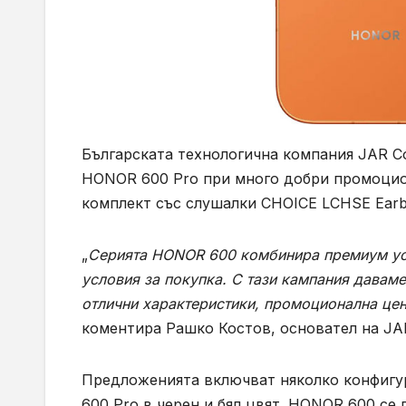
Българската технологична компания JAR C
HONOR 600 Pro при много добри промоцион
комплект със слушалки CHOICE LCHSE Earbu
„
Серията HONOR 600 комбинира премиум усе
условия за покупка. С тази кампания давам
отлични характеристики, промоционална цен
коментира Рашко Костов, основател на JA
Предложенията включват няколко конфигу
600 Pro в черен и бял цвят. HONOR 600 се