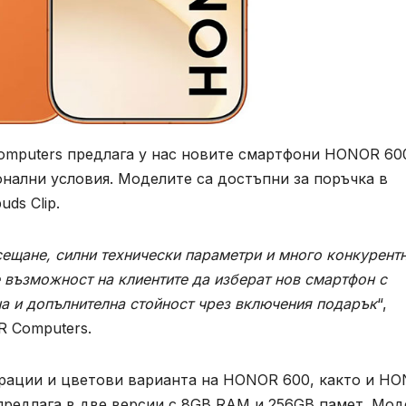
omputers предлага у нас новите смартфони HONOR 60
ални условия. Моделите са достъпни за поръчка в
ds Clip.
щане, силни технически параметри и много конкурент
е възможност на клиентите да изберат нов смартфон с
а и допълнителна стойност чрез включения подарък
“,
R Computers.
рации и цветови варианта на HONOR 600, както и H
 предлага в две версии с 8GB RAM и 256GB памет. Мод