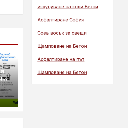
изкупуване на коли Бъгси
Асфалтиране София
Соев восък за свещи
Щамповане на Бетон
Асфалтиране на път
а
Щамповане на Бетон
ит
ng
tra