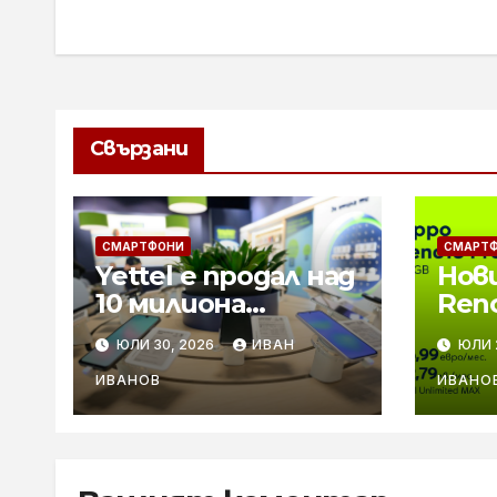
Свързани
СМАРТФОНИ
СМАРТ
Yettel е продал над
Нов
10 милиона
Reno
телефона за 25
в Ye
ЮЛИ 30, 2026
ИВАН
ЮЛИ 
години
каме
ком
ИВАНОВ
ИВАНО
заря
зар