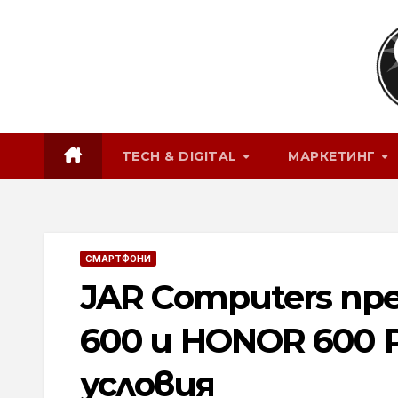
Skip
to
content
TECH & DIGITAL
МАРКЕТИНГ
СМАРТФОНИ
JAR Computers пр
600 и HONOR 600 P
условия