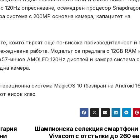
ъс 120Hz опресняване, осемядрен процесор Snapdrago
ра система с 200MP основна камера, капацитет на
те, които търсят още по-висока производителност и 
 ежедневна работа. Моделът се предлага с 12GB RAM 
, 6.57-инчов AMOLED 120Hz дисплей и камера система с
дна камера.
перационна система MagicOS 10 (базиран на Android 16
от висок клас.
лгария
Шампионска селекция смартфони 
они
Vivacom с отстъпки до 260 е