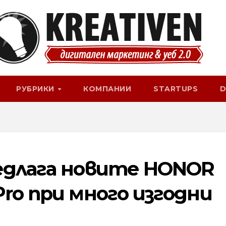
РУБРИКИ
КОМПАНИИ
STARTUPS
D
едлага новите HONOR
ro при много изгодни