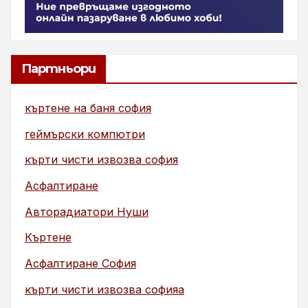
Партньори
къртене на баня софия
геймърски компютри
кърти чисти извозва софия
Асфалтиране
Авторадиатори Нуши
Къртене
Асфалтиране София
кърти чисти извозва софияа