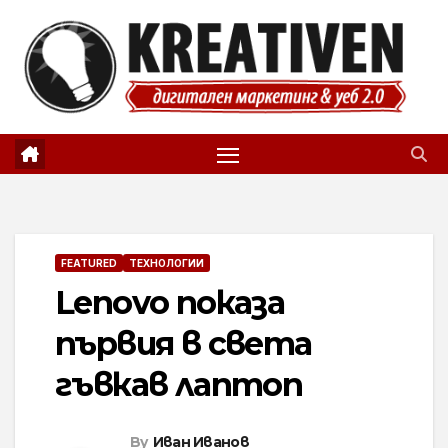
Skip
to
content
FEATURED
ТЕХНОЛОГИИ
Lenovo показа
първия в света
гъвкав лаптоп
By
Иван Иванов