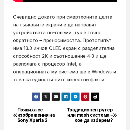
Очевидно докато при смартхоните целта
на гъвкавите екрани е да направят
устройствата по-големи, тук е точно
обратното – преносимостта. Прототипът
има 13.3 инчов OLED екран с разделителна
способност 2К и съотношение 4:3 и ще
разполага с процесор Intel, а
операционната му система ще е Windows и
това са единствените известни факти.
Появиха се
Традиционен рутер
Навигация
изображения на
или mesh система –
Sony Xperia 2
кое да изберем?