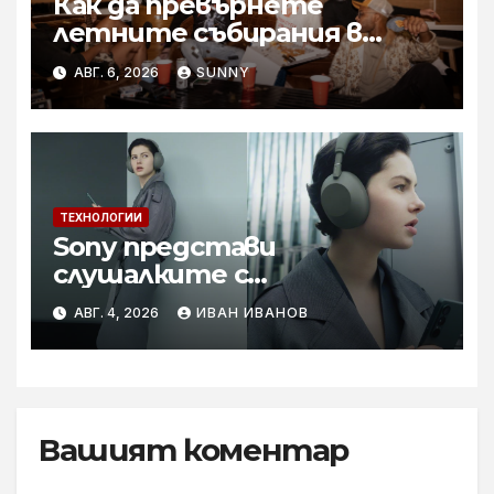
Как да превърнете
летните събирания в
купон с караоке система
АВГ. 6, 2026
SUNNY
ТЕХНОЛОГИИ
Sony представи
слушалките с
шумопотискане WH-
АВГ. 4, 2026
ИВАН ИВАНОВ
1000XM6 в нов цвят „Olive
Gray“
Вашият коментар