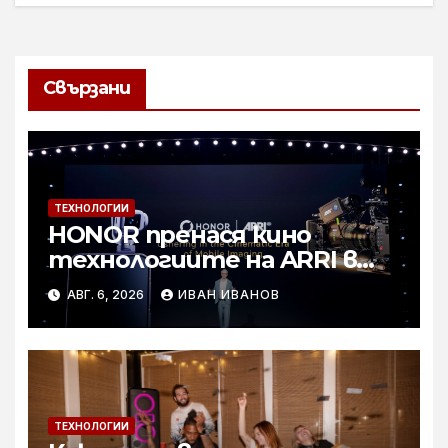
Свързани
ТЕХНОЛОГИИ
HONOR пренася кино
технологиите на ARRI в
мобилното творчество на
АВГ. 6, 2026
ИВАН ИВАНОВ
събитието Imaging
Technology Launch
ТЕХНОЛОГИИ