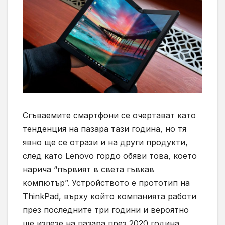
Сгъваемите смартфони се очертават като
тенденция на пазара тази година, но тя
явно ще се отрази и на други продукти,
след като Lenovo гордо обяви това, което
нарича “първият в света гъвкав
компютър”. Устройството е прототип на
ThinkPad, върху който компанията работи
през последните три години и вероятно
ще излезе на пазара през 2020 година,