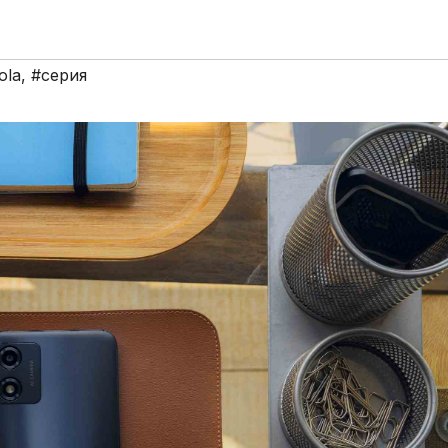
ola
,
#серия