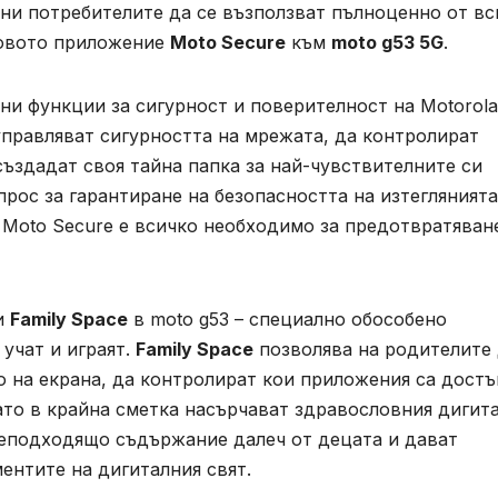
есни потребителите да се възползват пълноценно от вс
 новото приложение
Moto Secure
към
moto g53 5G
.
ни функции за сигурност и поверителност на Motorola
управляват сигурността на мрежата, да контролират
ъздадат своя тайна папка за най-чувствителните си
рос за гарантиране на безопасността на изтеглянията
 Moto Secure е всичко необходимо за предотвратяван
и
Family Space
в moto g53 – специално обособено
 учат и играят.
Family Space
позволява на родителите
о на екрана, да контролират кои приложения са дост
ато в крайна сметка насърчават здравословния дигит
неподходящо съдържание далеч от децата и дават
ентите на дигиталния свят.