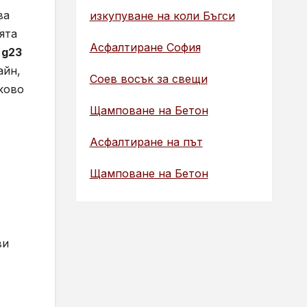
ва
изкупуване на коли Бъгси
ята
Асфалтиране София
 g23
айн,
Соев восък за свещи
ково
Щамповане на Бетон
Асфалтиране на път
Щамповане на Бетон
ви