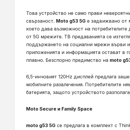
Това устройство не само прави невероятни
свързаност.
Moto g53 5G
e задвижвано от 
което дава възможност на потребителите д
от 5G мрежите. ТВ предаванията се изтегля
поддържането на социални мрежи върви из
приложенията и информацията остават в г
плавно. Безспорно предимство на
moto g5
6,5-инчовият 120Hz дисплей предлага заше
мобилните развлечения. Потребителите ням
батерията, защото устройството разполага
Moto Secure
и
Family Space
moto g53 5
G
се предлага в комплект с Think