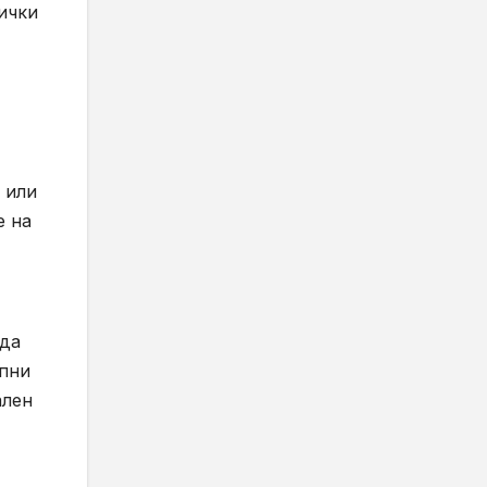
ички
 или
е на
 да
ъпни
ален