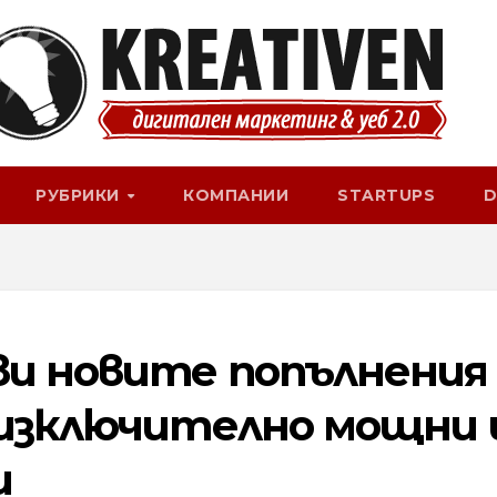
РУБРИКИ
КОМПАНИИ
STARTUPS
D
ви новите попълнения
 изключително мощни 
и