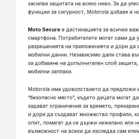
засилва защитата на всяко ниво. За да ул
функции за сигурност, Motorola добавя и
Moto Secure
е дестинацията за всички важ
смартфона. Потребителите могат сами да 
разрешенията на приложенията и дори да с
мобилни данни. Независимо дали става въп
за добавяне на допълнителен слой защита,
мобилни заплахи.
Motorola има удоволствието да предложи 
“безопасно място”, където децата могат да
задават ограничения за времето, прекаран
и дори да създават множество профили, к
опит, помагат да се държи нежелано или 
възможност на всеки да изследва сам елем