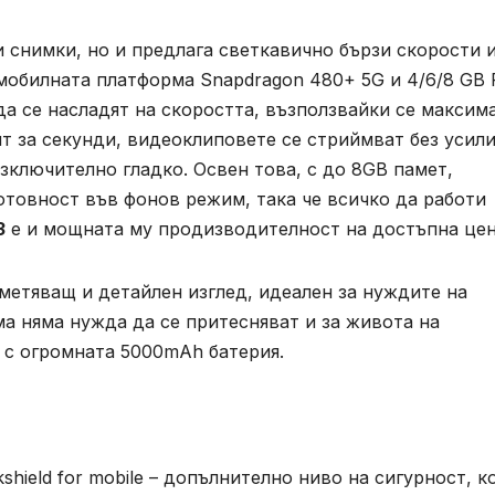
 снимки, но и предлага светкавично бързи скорости 
мобилната платформа Snapdragon 480+ 5G и 4/6/8 GB
а се насладят на скоростта, възползвайки се максим
т за секунди, видеоклиповете се стриймват без усили
ключително гладко. Освен това, с до 8GB памет,
отовност във фонов режим, така че всичко да работи
3
e и мощната му продизводителност на достъпна цен
метяващ и детайлен изглед, идеален за нуждите на
а няма нужда да се притесняват и за живота на
 с огромната 5000mAh батерия.
shield for mobile – допълнително ниво на сигурност, к