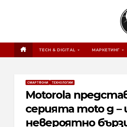
Skip
to
content
TECH & DIGITAL
МАРКЕТИНГ
СМАРТФОНИ
ТЕХНОЛОГИИ
Motorola предста
серията moto g –
невероятно бърз