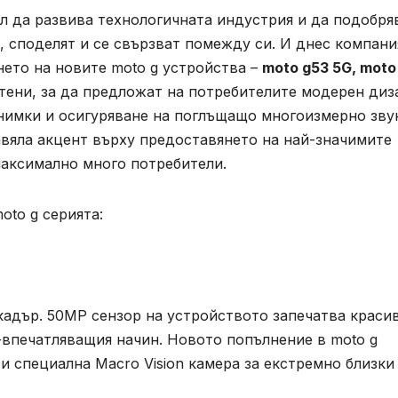
ил да развива технологичната индустрия и да подобря
т, споделят и се свързват помежду си. И днес компани
ето на новите moto g устройства –
moto g53 5G, moto
отени, за да предложат на потребителите модерен диз
нимки и осигуряване на поглъщащо многоизмерно зву
вяла акцент върху предоставянето на най-значимите
максимално много потребители.
oto g серията:
кадър. 50MP сензор на устройството запечатва краси
-впечатляващия начин. Новото попълнение в moto g
я и специална Macro Vision камера за екстремно близки