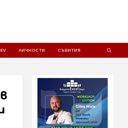
EV
ЛИЧНОСТИ
СЪБИТИЯ
 в
и