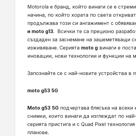
Motorola е бранд, който винаги се е стрем
начина, по който хората по света открива
продължава този си ангажимент с обявяван
и moto g13
. Всички те са прецизно разраб
създаден за заснемане на зашеметяващи с
изживяване. Серията
moto g
винаги е поста
иновации, нови технологии и функции на 
Запознайте се с най-новите устройства в m
moto g53 5G
Moto g53
5G
подчертава блясъка на всеки 
снимки, които винаги да изглеждат по най
серията пристига и с Quad Pixel технологи
планове.