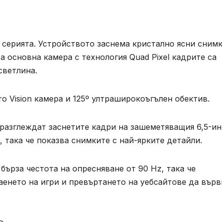
серията. Устройството заснема кристално ясни снимк
а основна камера с технология Quad Pixel кадрите са
светлина.
o Vision камера и 125º ултраширокоъгълен обектив.
разглеждат заснетите кадри на зашеметяващия 6,5-и
 така че показва снимките с най-ярките детайли.
бърза честота на опресняване от 90 Hz, така че
енето на игри и превъртането на уебсайтове да върв