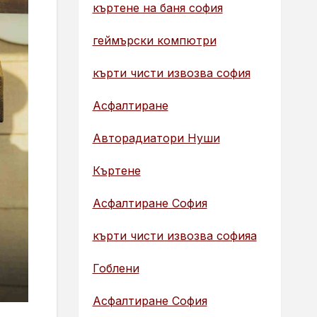
къртене на баня софия
геймърски компютри
кърти чисти извозва софия
Асфалтиране
Авторадиатори Нуши
Къртене
Асфалтиране София
кърти чисти извозва софияа
Гоблени
Асфалтиране София