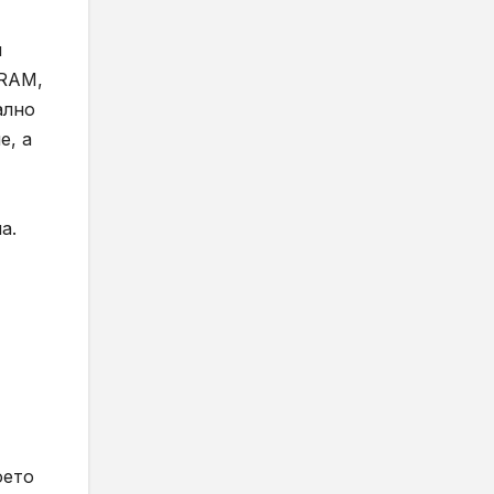
и
 RAM,
ално
е, а
а.
оето