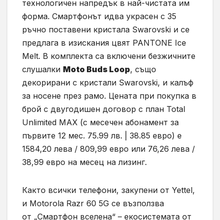
технологичен напредък в най-чистата им
форма. Смартфонът идва украсен с 35
ръчно поставени кристала Swarovski и се
предлага в изискания цвят PANTONE Ice
Melt. В комплекта са включени безжичните
слушалки
Moto Buds Loop
, също
декорирани с кристали Swarovski, и калъф
за носене през рамо. Цената при покупка в
брой с двугодишен договор с план Total
Unlimited MAX (с месечен абонамент за
първите 12 мес. 75.99 лв. | 38.85 евро) е
1584,20 лева / 809,99 евро или 76,26 лева /
38,99 евро на месец на лизинг.
Както всички телефони, закупени от Yettel,
и Motorola Razr 60 5G се възползва
от „Смартфон вселена“ – екосистемата от