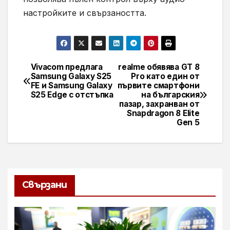
настройките и свързаността.
Vivacom предлага
realme обявява GT 8
Навигация
Samsung Galaxy S25
Pro като един от
FE и Samsung Galaxy
първите смартфони
S25 Edge с отстъпка
на българския
пазар, захранван от
Snapdragon 8 Elite
Gen 5
Свързани