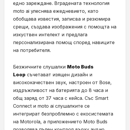
едно зареждане. Вградената технология
moto ai улеснява ежедневието, като
обобщава известия, записва и резюмира
срещи, създава изображения с помощта на
изкуствен интелект и предлага
персонализирана помощ според навиците
на потребителя.
Безжичните слушалки
Moto Buds
Loop
съчетават изящен дизайн и
висококачествен звук, настроен от Bose,
издръжливост на батерията до 8 часа и
общ заряд от 37 часа с кейса. Със Smart
Connect и moto ai слушалките се
интегрират безпроблемно с екосистемата
на Motorola, а приложението Moto Buds
позволява пълен контрол върху аудио