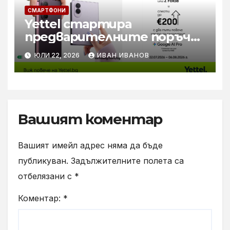
СМАРТФОНИ
Yettel стартира
предварителните поръчки
за новите Samsung Galaxy Z
ЮЛИ 22, 2026
ИВАН ИВАНОВ
Flip8, Fold8 и Fold8 Ultra
Вашият коментар
Вашият имейл адрес няма да бъде
публикуван.
Задължителните полета са
отбелязани с
*
Коментар:
*