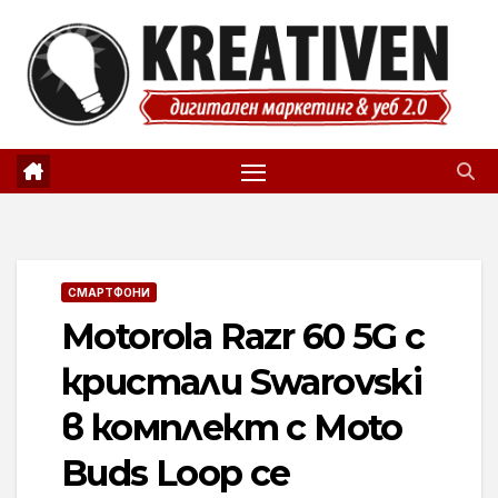
Skip
to
content
СМАРТФОНИ
Motorola Razr 60 5G с
кристали Swarovski
в комплект с Moto
Buds Loop се