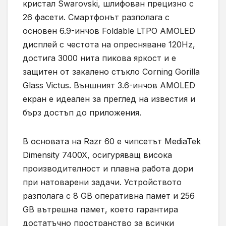
кристал Swarovski, шлифован прецизно с
26 фасети. Смартфонът разполага с
основен 6.9-инчов Foldable LTPO AMOLED
дисплей с честота на опресняване 120Hz,
достига 3000 нита пикова яркост и е
защитен от закалено стъкло Corning Gorilla
Glass Victus. Външният 3.6-инчов AMOLED
екран е идеален за преглед на известия и
бърз достъп до приложения.
В основата на Razr 60 е чипсетът MediaTek
Dimensity 7400X, осигуряващ висока
производителност и плавна работа дори
при натоварени задачи. Устройството
разполага с 8 GB оперативна памет и 256
GB вътрешна памет, което гарантира
достатъчно пространство за всички