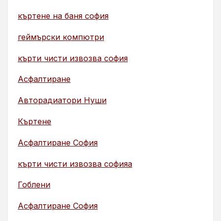
къртене на баня софия
геймърски компютри
кърти чисти извозва софия
Асфалтиране
Авторадиатори Нуши
Къртене
Асфалтиране София
кърти чисти извозва софияа
Гоблени
Асфалтиране София