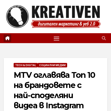
Skip
to
content
TECH & DIGITAL
СОЦИАЛНИ МЕДИИ
MTV оглавява Топ 10
на брандовете с
най-споделяни
видеа в Instagram