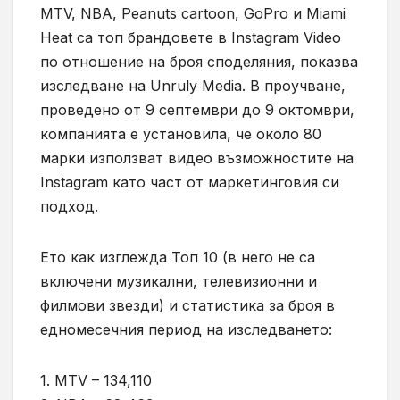
MTV, NBA, Peanuts cartoon, GoPro и Miami
Heat са топ брандовете в Instagram Video
по отношение на броя споделяния, показва
изследване на Unruly Media. В проучване,
проведено от 9 септември до 9 октомври,
компанията е установила, че около 80
марки използват видео възможностите на
Instagram като част от маркетинговия си
подход.
Ето как изглежда Топ 10 (в него не са
включени музикални, телевизионни и
филмови звезди) и статистика за броя в
едномесечния период на изследването:
1. MTV – 134,110