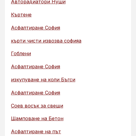
Авторадиатори Нуши
Къртене
Асфалтиране София
кърти чисти извозва софияа
Гоблени
Асфалтиране София
изкупуване на коли Бъгси
Асфалтиране София
Соев восък за свещи
Щамповане на Бетон
Асфалтиране на път