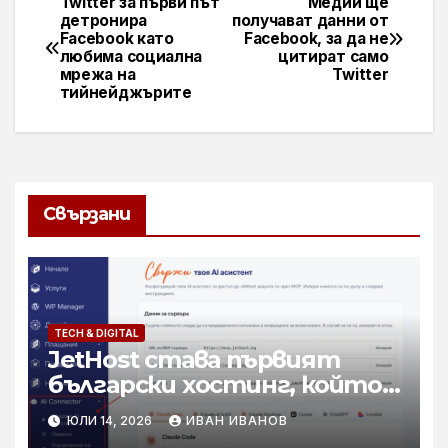
Twitter за първи път
Медии ще
Навигация
детронира
получават данни от
Facebook като
Facebook, за да не
любима социална
цитират само
мрежа на
Twitter
тийнейджърите
Свързани
TECH & DIGITAL
JetHost става първият
български хостинг, който
свързва AI асистенти с
ЮЛИ 14, 2026
ИВАН ИВАНОВ
реалната хостинг среда