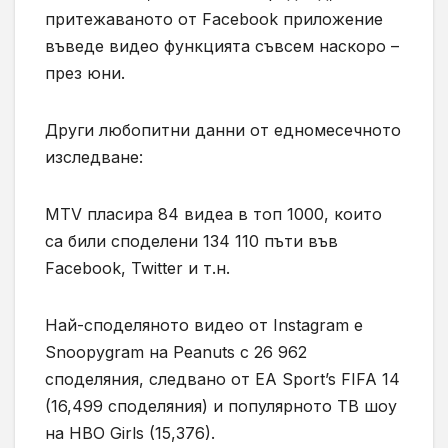
притежаваното от Facebook приложение
въведе видео функцията съвсем наскоро –
през юни.
Други любопитни данни от едномесечното
изследване:
MTV пласира 84 видеа в топ 1000, които
са били споделени 134 110 пъти във
Facebook, Twitter и т.н.
Най-споделяното видео от Instagram е
Snoopygram на Peanuts с 26 962
споделяния, следвано от EA Sport’s FIFA 14
(16,499 споделяния) и популярното ТВ шоу
на HBO Girls (15,376).