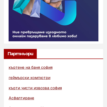
Партньори
къртене на баня софия
геймърски компютри
кърти чисти извозва софия
Асфалтиране