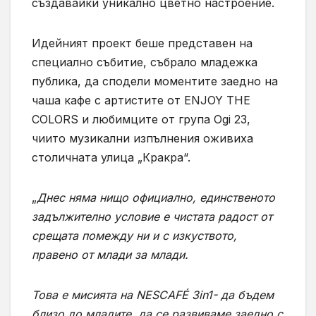
създавайки уникално цветно настроение.
Идейният проект беше представен на
специално събитие, събрало младежка
публика, да сподели моментите заедно на
чаша кафе с артистите от ENJOY THE
COLORS и любимците от група Ogi 23,
чиито музикални изпълнения оживиха
столичната улица „Кракра“.
„
Днес няма нищо официално, единственото
задължително условие е чистата радост от
срещата помежду ни и с изкуството,
правено от млади за млади.
Това е мисията на NESCAFÉ 3in1- да бъдем
близо до младите, да се развиваме заедно с