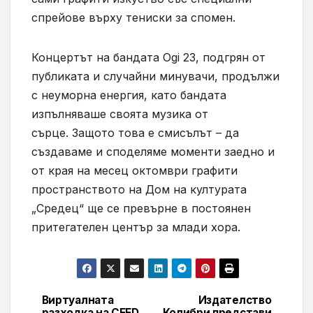
спрейове върху тениски за спомен.
Концертът на бандата Ogi 23, подгрян от
публиката и случайни минувачи, продължи
с неуморна енергия, като бандата
изпълняваше своята музика от
сърце. Защото това е смисълът – да
създаваме и споделяме моменти заедно и
от края на месец октомври графити
пространството на Дом на културата
„Средец“ ще се превърне в постоянен
притегателен център за млади хора.
Виртуалната
Издателство
Навигация
разходка на CEED
Колибри представи