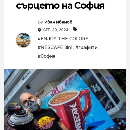
сърцето на София
By
Иван Иванов
СЕП. 30, 2023
#ENJOY THE COLORS
,
#NESCAFÉ 3in1
,
#графити
,
#София