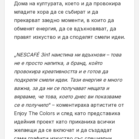
Дома на културата, което и да провокира
младите хора да се събират и да
прекарват заедно моменти, в които да
обменят енергия, да се вдъхновяват, да
правят изкуство и да споделят смели идеи.
„
NESCAFÉ 3in1 наистина ни вдъхнови – това
не е просто напитка, а бранд, който
провокира креативността и е готов да
подкрепя смели идеи. Тази енергия е много
важна, за да ни се получават нещата и
вярваме, че това, което днес ви показваме
се е получило
“ – коментираха артистите от
Enjoy The Colors и след като представиха
идейния проект като приканиха всички
желаещи да се включат и да създадат
сами графити изкуство със специални