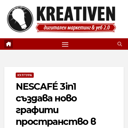
Skip
to
content
КУЛТУРА
NESCAFÉ 3in1
създава ново
графити
пространство в