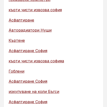
кърти чисти извозва софия
Асфалтиране
Авторадиатори Нуши
Къртене
Асфалтиране София
кърти чисти извозва софияа
Гоблени
Асфалтиране София
изкупуване на коли Бъгси
Асфалтиране София