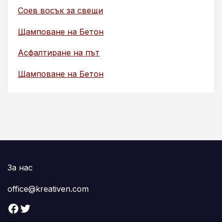
Соев восък за свещи
Щамповане на Бетон
Асфалтиране на път
Щамповане на Бетон
За нас
office@kreativen.com
Facebook
Twitter