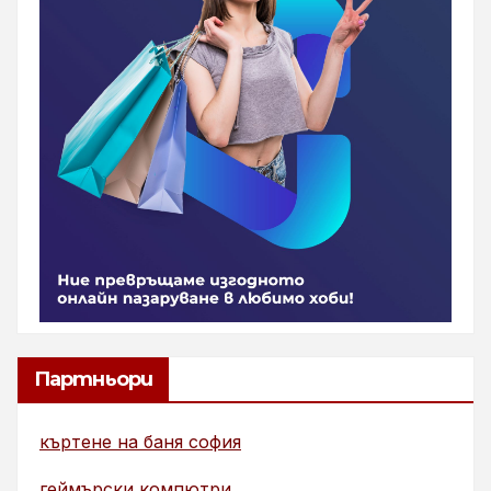
Партньори
къртене на баня софия
геймърски компютри