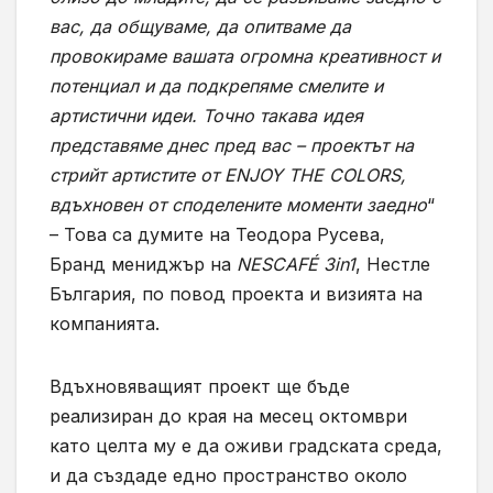
вас, да общуваме, да опитваме да
провокираме вашата огромна креативност и
потенциал и да подкрепяме смелите и
артистични идеи. Точно такава идея
представяме днес пред вас – проектът на
стрийт артистите от ENJOY THE COLORS,
вдъхновен от споделените моменти заедно
“
– Това са думите на Теодора Русева,
Бранд мениджър на
NESCAFÉ 3in1
, Нестле
България, по повод проекта и визията на
компанията.
Вдъхновяващият проект ще бъде
реализиран до края на месец октомври
като целта му е да оживи градската среда,
и да създаде едно пространство около