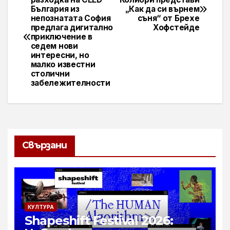
България из
„Как да си върнем
непознатата София
съня“ от Брехе
предлага дигитално
Хофстейде
приключение в
седем нови
интересни, но
малко известни
столични
забележителности
Свързани
КУЛТУРА
Shapeshift Festival 2026: