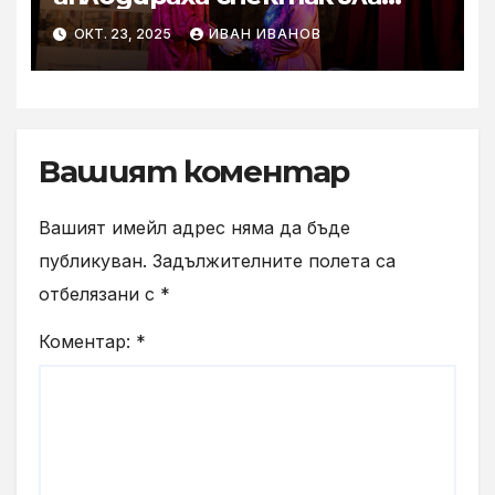
„Разбъркани приказки в 21
ОКТ. 23, 2025
ИВАН ИВАНОВ
век“ с участието на
младежи със затруднен
слух
Вашият коментар
Вашият имейл адрес няма да бъде
публикуван.
Задължителните полета са
отбелязани с
*
Коментар:
*