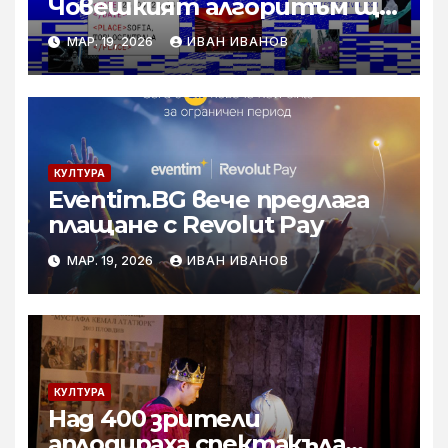
Човешкият алгоритъм ще
се проведе през април
МАР. 19, 2026
ИВАН ИВАНОВ
КУЛТУРА
Eventim.BG вече предлага
плащане с Revolut Pay
МАР. 19, 2026
ИВАН ИВАНОВ
КУЛТУРА
Над 400 зрители
аплодираха спектакъла