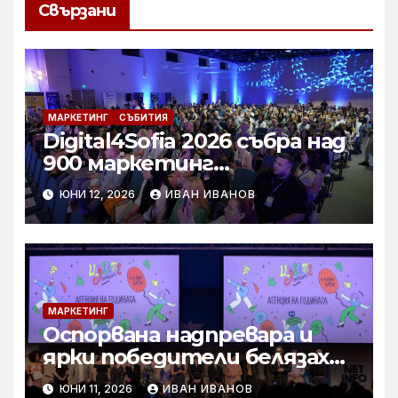
Свързани
МАРКЕТИНГ
СЪБИТИЯ
Digital4Sofia 2026 събра над
900 маркетинг
специалисти и бизнес
ЮНИ 12, 2026
ИВАН ИВАНОВ
лидери в София Тех Парк
МАРКЕТИНГ
Оспорвана надпревара и
ярки победители белязаха
най-големия творчески
ЮНИ 11, 2026
ИВАН ИВАНОВ