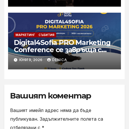
фестивал у нас, ФАРА 2026
МАРКЕТИНГ
СЪБИТИЯ
Digital4Sofia PRO Marketing
Conference се завръща с
най-силното си
ЮНИ 9, 2026
DENICA
международно издание до
момента
Вашият коментар
Вашият имейл адрес няма да бъде
публикуван.
Задължителните полета са
отбелязани с
*