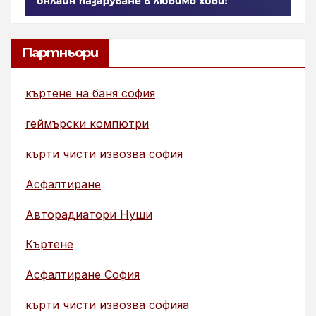
Партньори
къртене на баня софия
геймърски компютри
кърти чисти извозва софия
Асфалтиране
Авторадиатори Нуши
Къртене
Асфалтиране София
кърти чисти извозва софияа