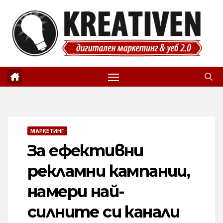
Skip
to
content
МАРКЕТИНГ
За ефективни
рекламни кампании,
намери най-
силните си канали