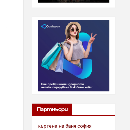
Партньори
къртене на баня софия