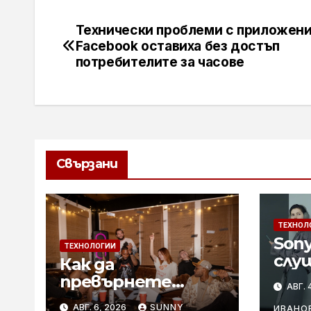
Технически проблеми с приложени
Навигация
Facebook оставиха без достъп
потребителите за часове
Свързани
ТЕХНОЛ
Son
ТЕХНОЛОГИИ
слу
Как да
шум
превърнете
АВГ. 
WH-
летните
АВГ. 6, 2026
SUNNY
ИВАНО