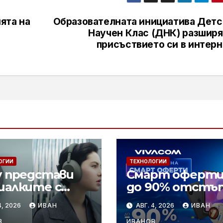
ята на
Образователната инициатива Детс
Научен Клас (ДНК) разширя
присъствието си в интерн
ОГИИ
ТЕХНОЛОГИИ
y представи
Смарт оферти
шалките с
до 90% отстъ
опотискане
за над 150
4, 2026
ИВАН
АВГ. 4, 2026
ИВАН
1000XM6 в нов
устройства о
В
ИВАНОВ