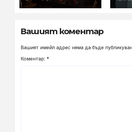
цвят
събирания в купон
с караоке система
Вашият коментар
Вашият имейл адрес няма да бъде публикуван
Коментар:
*