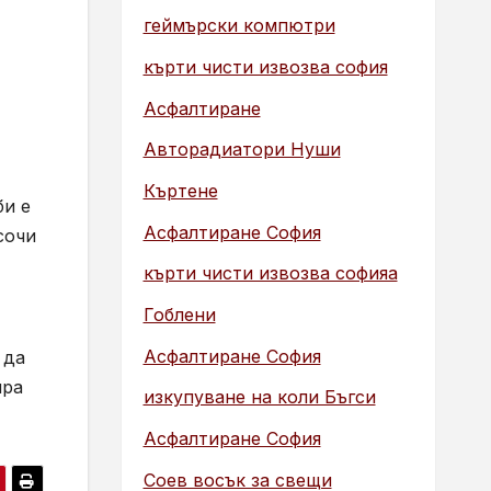
геймърски компютри
кърти чисти извозва софия
Асфалтиране
Авторадиатори Нуши
Къртене
би е
Асфалтиране София
сочи
кърти чисти извозва софияа
Гоблени
Асфалтиране София
 да
ира
изкупуване на коли Бъгси
Асфалтиране София
Соев восък за свещи