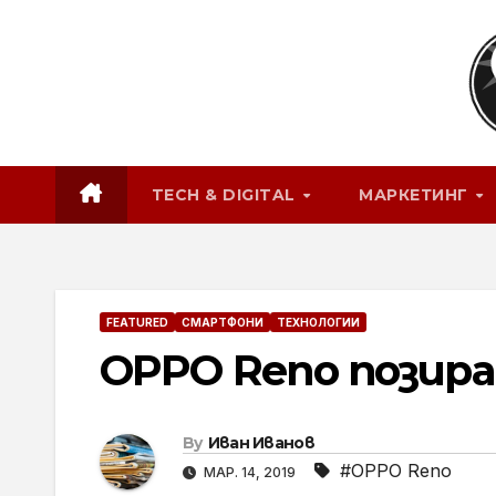
Skip
to
content
TECH & DIGITAL
МАРКЕТИНГ
FEATURED
СМАРТФОНИ
ТЕХНОЛОГИИ
OPPO Reno позира 
By
Иван Иванов
#OPPO Reno
МАР. 14, 2019