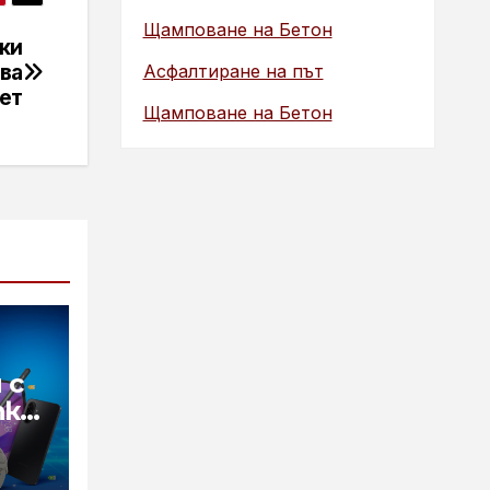
Щамповане на Бетон
ки
ва
Асфалтиране на път
ет
Щамповане на Бетон
 с
пка
т