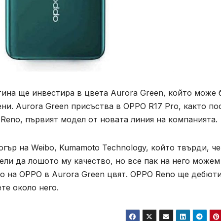
ина ще инвестира в цвета Aurora Green, който може 
ени. Aurora Green присъства в OPPO R17 Pro, както по
 Reno, първият модел от новата линия на компанията.
гър на Weibo, Kumamoto Technology, който твърди, че
ли да лошото му качество, но все пак на него можем
то на OPPO в Aurora Green цвят. OPPO Reno ще дебют
те около него.