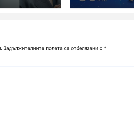
 „Olive Gray“
Vivacom през
август
.
Задължителните полета са отбелязани с
*