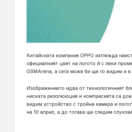
Китайската компания OPPO изглежда наист
официалният цвят на логото й с леки пром
GSMArena, а сега може би ще го видим и в
Изображението идва от технологичният бло
ниската резолююция и компресията са дове
видим устройство с тройна камера и лого
на 10 април, а до тогава ще следим слухове