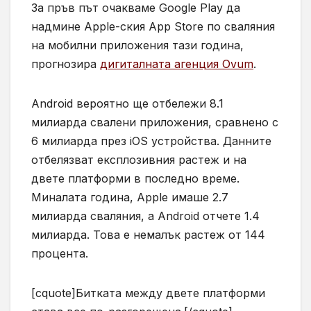
За пръв път очакваме Google Play да
надмине Apple-ския App Store по сваляния
на мобилни приложения тази година,
прогнозира
дигиталната агенция Ovum
.
Android вероятно ще отбележи 8.1
милиарда свалени приложения, сравнено с
6 милиарда през iOS устройства. Данните
отбелязват експлозивния растеж и на
двете платформи в последно време.
Миналата година, Apple имаше 2.7
милиарда сваляния, а Android отчете 1.4
милиарда. Това е немалък растеж от 144
процента.
[cquote]Битката между двете платформи