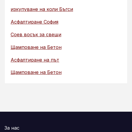
изкупуване на коли Бъгси
Асфалтиране София
Соев восък за свещи
Щамповане на Бетон
Асфалтиране на път
Щамповане на Бетон
За нас