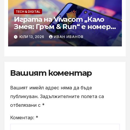
TECH & DIGITAL
Играта на Vivacom „Кало
Змея: Гръм & Run“ e номер 1
за България в Google Play и
ЮЛИ 13, 2026
ИВАН ИВАНОВ
App Store
Вашият коментар
Вашият имейл адрес няма да бъде
публикуван.
Задължителните полета са
отбелязани с
*
Коментар:
*