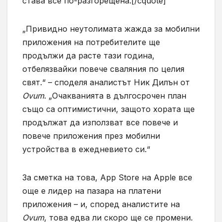
става все по-разгорещена.[/cquote]
„Привидно неутолимата жажда за мобилни
приложения на потребителите ще
продължи да расте тази година,
отбелязвайки повече сваляния по целия
свят.“ – споделя аналистът Ник Дилън от
Ovum
. „Очакванията в дългосрочен план
също са оптимистични, защото хората ще
продължат да използват все повече и
повече приложения през мобилни
устройства в ежедневието си.“
За сметка на това, App Store на Apple все
още е лидер на пазара на платени
приложения – и, според аналистите на
Ovum
, това едва ли скоро ще се промени.