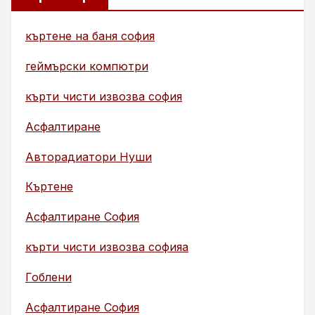
къртене на баня софия
геймърски компютри
кърти чисти извозва софия
Асфалтиране
Авторадиатори Нуши
Къртене
Асфалтиране София
кърти чисти извозва софияа
Гоблени
Асфалтиране София