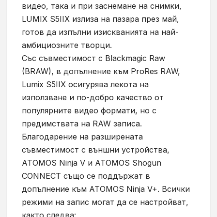
видео, така и при заснемане на снимки,
LUMIX S5IIX излиза на пазара през май,
готов да изпълни изискванията на най-
амбициозните творци.
Със съвместимост с Blackmagic Raw
(BRAW), в допълнение към ProRes RAW,
Lumix S5IIX осигурява лекота на
използване и по-добро качество от
популярните видео формати, но с
предимствата на RAW записа.
Благодарение на разширената
съвместимост с външни устройства,
ATOMOS Ninja V и ATOMOS Shogun
CONNECT също се поддържат в
допълнение към ATOMOS Ninja V+. Всички
режими на запис могат да се настройват,
както следва: