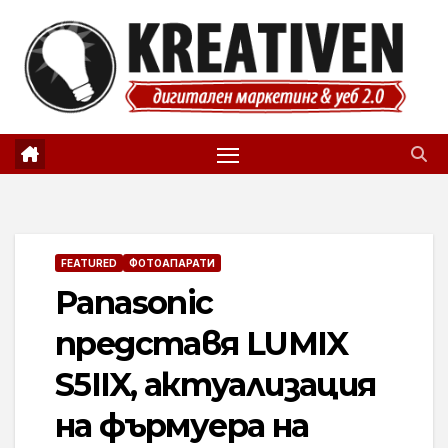
Skip
to
content
FEATURED
ФОТОАПАРАТИ
Panasonic
представя LUMIX
S5IIX, актуализация
на фърмуера на