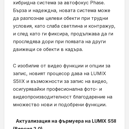
хибридна система за автофокус Phase.
Бърза и надеждна, новата система може
да разпознае целеви обекти при трудни
условия, като слаба светлина и контражур,
и след като ги фиксира, продължава да ги
проследява дори при появата на други
движещи се обекти в кадъра.
С изобилие от видео функции и опции за
запис, новият процесор дава на LUMIX
S5IIX и възможности за запис на видео,
осигурявайки професионална фото- и
видеопроизводителност благодарение на
множество нови и подобрени функции.
Актуализация на фърмуера на LUMIX S5II
(Версия 2.0)