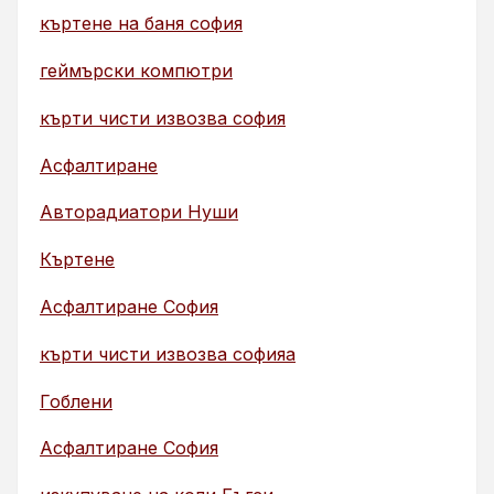
къртене на баня софия
геймърски компютри
кърти чисти извозва софия
Асфалтиране
Авторадиатори Нуши
Къртене
Асфалтиране София
кърти чисти извозва софияа
Гоблени
Асфалтиране София