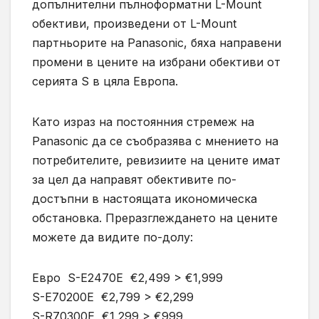
допълнителни пълноформатни L-Mount
обективи, произведени от L-Mount
партньорите на Panasonic, бяха направени
промени в цените на избрани обективи от
серията S в цяла Европа.
Като израз на постоянния стремеж на
Panasonic да се съобразява с мнението на
потребителите, ревизиите на цените имат
за цел да направят обективите по-
достъпни в настоящата икономическа
обстановка. Преразглеждането на цените
можете да видите по-долу:
Eвро S-E2470E €2,499 > €1,999
S-E70200E €2,799 > €2,299
S-R70300E €1,299 > €999