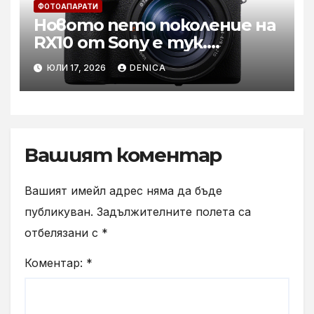
ФОТОАПАРАТИ
Новото пето поколение на
RX10 от Sony е тук.
Универсален фотоапарат
ЮЛИ 17, 2026
DENICA
със супер zoom за
ежедневие, дива природа и
спортна фотография.
Вашият коментар
Вашият имейл адрес няма да бъде
публикуван.
Задължителните полета са
отбелязани с
*
Коментар:
*