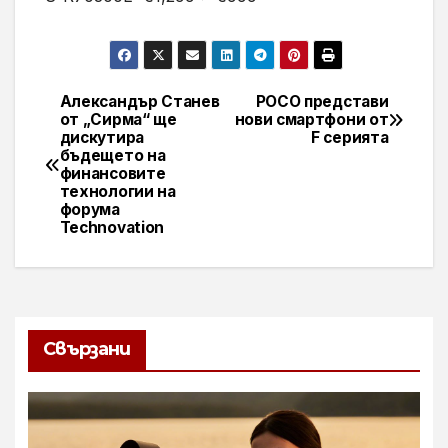
Александър Станев
POCO представи
Навигация
от „Сирма“ ще
нови смартфони от
дискутира
F серията
бъдещето на
финансовите
технологии на
форума
Technovation
Свързани