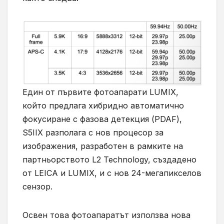
Един от първите фотоапарати LUMIX,
който предлага хибридно автоматично
фокусиране с фазова детекция (PDAF),
S5IIX разполага с нов процесор за
изображения, разработен в рамките на
партньорството L2 Technology, създадено
от LEICA и LUMIX, и с нов 24-мегапикселов
сензор.
Освен това фотоапаратът използва нова