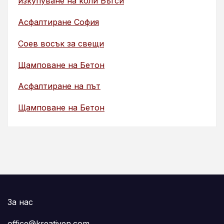
изкупуване на коли Бъгси
Асфалтиране София
Соев восък за свещи
Щамповане на Бетон
Асфалтиране на път
Щамповане на Бетон
За нас
office@kreativen.com