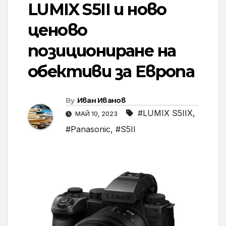
LUMIX S5II и ново
ценово
позициониране на
обективи за Европа
By
Иван Иванов
#LUMIX S5IIX
,
МАЙ 10, 2023
#Panasonic
,
#S5II