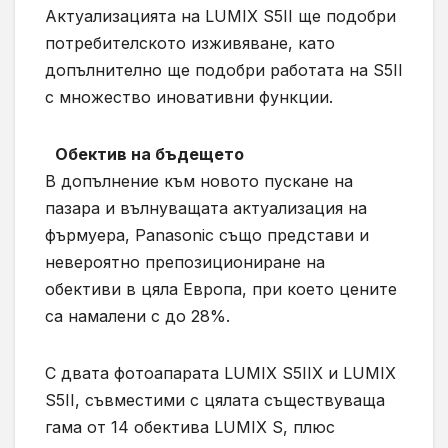
Актуализацията на LUMIX S5II ще подобри
потребителското изживяване, като
допълнително ще подобри работата на S5II
с множество иновативни функции.
Обектив на бъдещето
В допълнение към новото пускане на
пазара и вълнуващата актуализация на
фърмуера, Panasonic също представи и
невероятно препозициониране на
обективи в цяла Европа, при което цените
са намалени с до 28%.
С двата фотоапарата LUMIX S5IIX и LUMIX
S5II, съвместими с цялата съществуваща
гама от 14 обектива LUMIX S, плюс