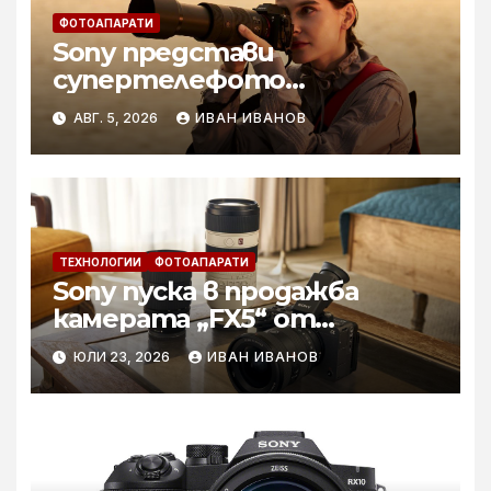
ФОТОАПАРАТИ
Sony представи
супертелефото
вариообектива FE 100–400
АВГ. 5, 2026
ИВАН ИВАНОВ
mm F5.6–8 OSS
ТЕХНОЛОГИИ
ФОТОАПАРАТИ
Sony пуска в продажба
камерата „FX5“ от
серията Cinema Line
ЮЛИ 23, 2026
ИВАН ИВАНОВ