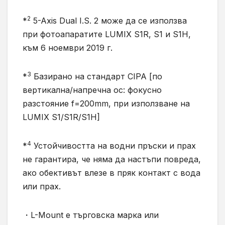
2
*
5-Axis Dual I.S. 2 може да се използва
при фотоапаратите LUMIX S1R, S1 и S1H,
към 6 ноември 2019 г.
3
*
Базирано на стандарт CIPA [по
вертикална/напречна ос: фокусно
разстояние f=200mm, при използване на
LUMIX S1/S1R/S1H]
4
*
Устойчивостта на водни пръски и прах
не гарантира, че няма да настъпи повреда,
ако обективът влезе в пряк контакт с вода
или прах.
・L-Mount е търговска марка или