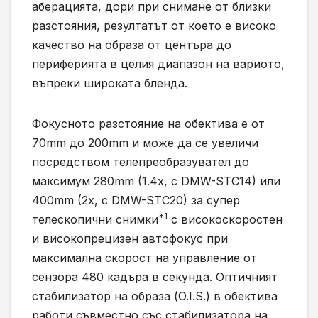
аберацията, дори при снимане от близки
разстояния, резултатът от което е високо
качество на образа от центъра до
периферията в целия диапазон на вариото,
въпреки широката бленда.
Фокусното разстояние на обектива е от
70mm до 200mm и може да се увеличи
посредством телепреобразувател до
максимум 280mm (1.4x, с DMW-STC14) или
400mm (2x, с DMW-STC20) за супер
*1
телескопични снимки
с високоскоростен
и високопрецизен автофокус при
максимална скорост на управление от
сензора 480 кадъра в секунда. Оптичният
стабилизатор на образа (O.I.S.) в обектива
работи съвместно със стабилизатора на