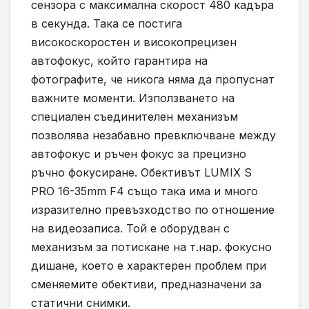
сензора с максимална скорост 480 кадъра
в секунда. Така се постига
високоскоростен и високопрецизен
автофокус, който гарантира на
фотографите, че никога няма да пропуснат
важните моменти. Използването на
специален съединителен механизъм
позволява незабавно превключване между
автофокус и ръчен фокус за прецизно
ръчно фокусиране. Обективът LUMIX S
PRO 16-35mm F4 също така има и много
изразително превъзходство по отношение
на видеозаписа. Той е оборудван с
механизъм за потискане на т.нар. фокусно
дишане, което е характерен проблем при
сменяемите обективи, предназначени за
статични снимки.