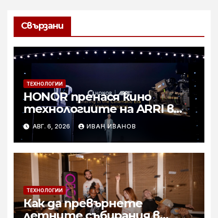
Свързани
ТЕХНОЛОГИИ
HONOR пренася кино
технологиите на ARRI в
мобилното творчество на
АВГ. 6, 2026
ИВАН ИВАНОВ
събитието Imaging
Technology Launch
ТЕХНОЛОГИИ
Как да превърнете
летните събирания в