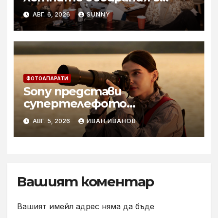
купон с караоке система
АВГ. 6, 2026
SUNNY
ФОТОАПАРАТИ
Sony представи
супертелефото
вариообектива FE 100–400
АВГ. 5, 2026
ИВАН ИВАНОВ
mm F5.6–8 OSS
Вашият коментар
Вашият имейл адрес няма да бъде