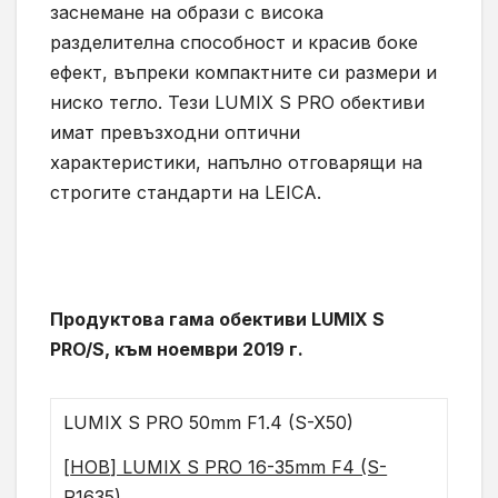
заснемане на образи с висока
разделителна способност и красив боке
ефект, въпреки компактните си размери и
ниско тегло. Тези LUMIX S PRO обективи
имат превъзходни оптични
характеристики, напълно отговарящи на
строгите стандарти на LEICA.
Продуктова гама обективи
LUMIX S
PRO/S
, към ноември
2019
г.
LUMIX S PRO 50mm F1.4 (S-X50)
[
НОВ
] LUMIX S PRO 16-35mm F4 (S-
R1635)