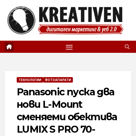
Skip
to
content
ТЕХНОЛОГИИ
ФОТОАПАРАТИ
Panasonic пуска два
нови L-Mount
сменяеми обектива
LUMIX S PRO 70-