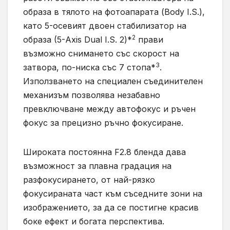
образа в тялото на фотоапарата (Body I.S.),
като 5-осевият двоен стабилизатор на
2
образа (5-Axis Dual I.S. 2)*
прави
възможно снимането със скорост на
3
затвора, по-ниска със 7 стопа*
.
Използването на специален съединителен
механизъм позволява незабавно
превключване между автофокус и ръчен
фокус за прецизно ръчно фокусиране.
Широката постоянна F2.8 бленда дава
възможност за плавна градация на
разфокусирането, от най-рязко
фокусираната част към съседните зони на
изображението, за да се постигне красив
боке ефект и богата перспектива.