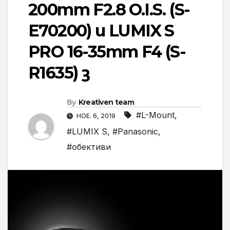
200mm F2.8 O.I.S. (S-
E70200) и LUMIX S
PRO 16-35mm F4 (S-
R1635) з
By
Kreativen team
#L-Mount
,
НОЕ. 6, 2019
#LUMIX S
,
#Panasonic
,
#обективи