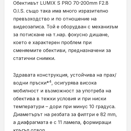
Обективът LUMIX S PRO 70-200mm F2.8
O.I.S. също така има много изразително
превъзходство и по отношение на
видеозаписа. Той е оборудван с механизъм
за потискане на т.нар. фокусно дишане,
което е характерен проблем при
сменяемите обективи, предназначени за
статични снимки.
Здравата конструкция, устойчива на прах/
4
водни пръски*
, осигурява висока
мобилност и възможност за употреба на
обектива в тежки условия и при ниски
температури – дори при минус 10 градуса.
Диаметърът на резбата за филтри е 82 mm,
а диафрагмата е с 11 ламела, формиращи
кръгъл отвор.