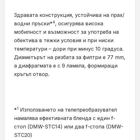
Здравата конструкция, устойчива на прах/
4
водни пръски*
, осигурява висока
мобилност и възможност за употреба на
обектива в тежки условия и при ниски
температури – дори при минус 10 градуса.
Диаметърът на резбата за филтри е 77 mm,
а диафрагмата е с 9 ламела, формиращи
кръгъл отвор.
1
*
Използването на телепреобразувател
намалява ефективната бленда с един f-
стоп (DMW-STC14) или два f-стопа (DMW-
STC20)