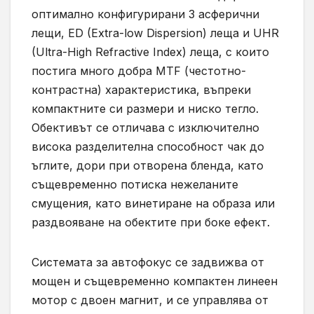
оптимално конфигурирани 3 асферични
лещи, ED (Extra-low Dispersion) леща и UHR
(Ultra-High Refractive Index) леща, с които
постига много добра MTF (честотно-
контрастна) характеристика, въпреки
компактните си размери и ниско тегло.
Обективът се отличава с изключително
висока разделителна способност чак до
ъглите, дори при отворена бленда, като
същевременно потиска нежеланите
смущения, като винетиране на образа или
раздвояване на обектите при боке ефект.
Системата за автофокус се задвижва от
мощен и същевременно компактен линеен
мотор с двоен магнит, и се управлява от