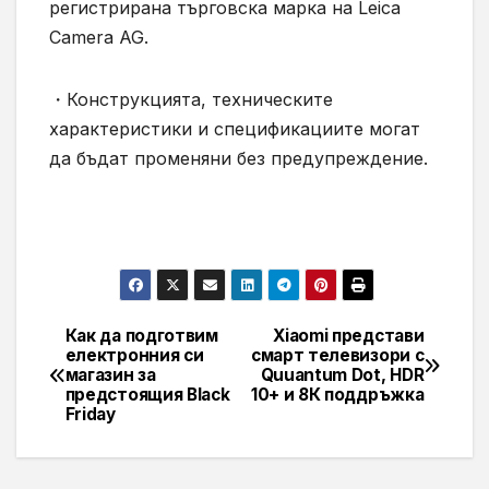
регистрирана търговска марка на Leica
Camera AG.
・Конструкцията, техническите
характеристики и спецификациите могат
да бъдат променяни без предупреждение.
Как да подготвим
Xiaomi представи
Навигация
електронния си
смарт телевизори с
магазин за
Quuantum Dot, HDR
предстоящия Black
10+ и 8К поддръжка
Friday