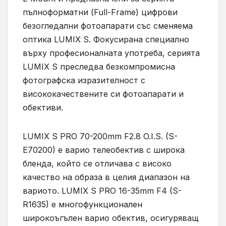
пълноформатни (Full-Frame) цифрови
безогледални фотоапарати със сменяема
оптика LUMIX S. Фокусирана специално
върху професионалната употреба, серията
LUMIX S преследва безкомпромисна
фотографска изразителност с
висококачествените си фотоапарати и
обективи.
LUMIX S PRO 70-200mm F2.8 O.I.S. (S-
E70200) е варио телеобектив с широка
бленда, който се отличава с високо
качество на образа в целия диапазон на
вариото. LUMIX S PRO 16-35mm F4 (S-
R1635) е многофункционален
широкоъгълен варио обектив, осигуряващ