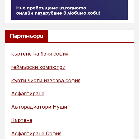
Партньори
къртене на баня софия
геймърски компютри
кърти чисти извозва софия
Асфалтиране
Авторадиатори Нуши
Къртене
Асфалтиране София