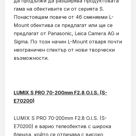
да продължи да разширява продуктовата
гама на обективите си от серията S.
Понастоящем повече от 46 сменяеми L-
Mount обектива се предлагат или ще се
предлагат от Panasonic, Leica Camera AG и
Sigma. По този начин L-Mount отваря почти
неограничен спектър от нови творчески
възможности.
LUMIX S PRO 70-200mm F2.8 O.I.S. (S-
E70200)
LUMIX S PRO 70-200mm F2.8 O.I.S. (S-
E70200) е варио телеобектив с широка
бленда, който се отличава с високо