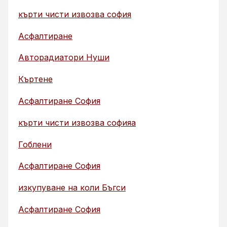
кърти чисти извозва софия
Асфалтиране
Авторадиатори Нуши
Къртене
Асфалтиране София
кърти чисти извозва софияа
Гоблени
Асфалтиране София
изкупуване на коли Бъгси
Асфалтиране София