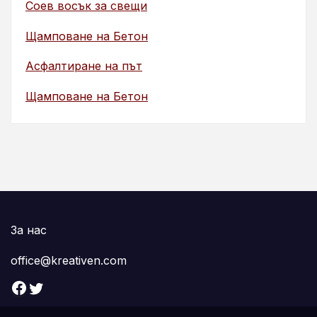
Соев восък за свещи
Щамповане на Бетон
Асфалтиране на път
Щамповане на Бетон
За нас
office@kreativen.com
Facebook
Twitter