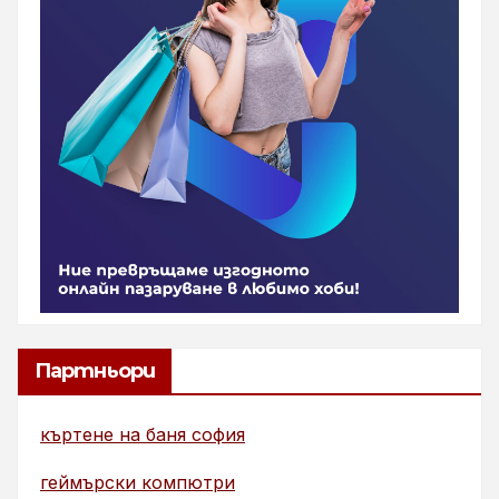
Партньори
къртене на баня софия
геймърски компютри