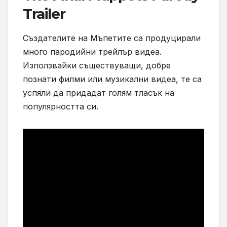
Trailer
Създателите на Мъпетите са продуцирали
много пародийни трейлър видеа.
Използвайки съществуващи, добре
познати филми или музикални видеа, те са
успяли да придадат голям тласък на
популярността си.