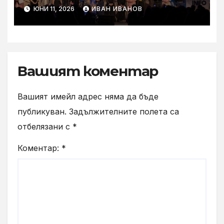
най-големия творчески
ЮНИ 11, 2026
ИВАН ИВАНОВ
фестивал у нас, ФАРА 2026
Вашият коментар
Вашият имейл адрес няма да бъде
публикуван.
Задължителните полета са
отбелязани с
*
Коментар:
*