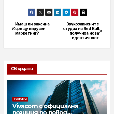
Имаш ли ваксина
Звукозаписните
Навигация
срещу вирусен
студиа на Red Bull
маркетинг?
получиха нова
идентичност
Свързани
РУБРИКИ
Vivacom с официална
позиция по повод