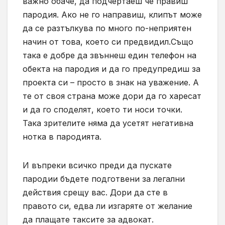
важно обаче, да подчертаеш че правиш
пародия. Ако не го направиш, клипът може
да се разтълкува по много по-неприятен
начин от това, което си предвидил.Също
така е добре да звъннеш един телефон на
обекта на пародия и да го предупредиш за
проекта си – просто в знак на уважение. А
те от своя страна може дори да го харесат
и да го споделят, което ти носи точки.
Така зрителите няма да усетят негативна
нотка в пародията.
И въпреки всичко преди да пускате
пародии бъдете подготвени за легални
действия срещу вас. Дори да сте в
правото си, едва ли изгаряте от желание
да плащате таксите за адвокат.