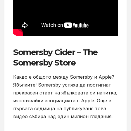
Somersby Cider – The
Somersby Store
Какво е общото между Somersby и Apple?
Ябълките! Somersby успяха да постигнат
прекрасен старт на ябълковата си напитка,
използвайки асоциацията с Apple. Още в
първата седмица на публикуване това
видео събира над един милион гледания.