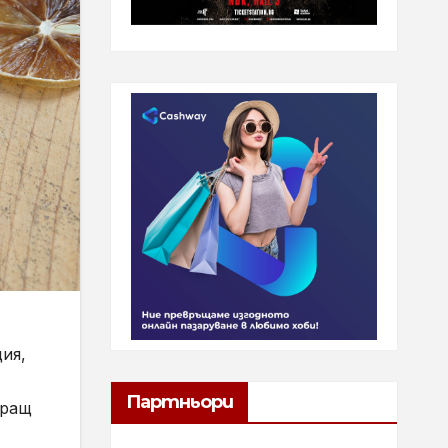
ия,
Партньори
иращ