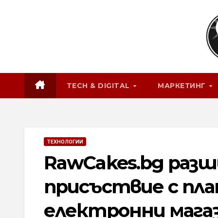
Skip
to
content
TECH & DIGITAL
МАРКЕТИНГ
ТЕХНОЛОГИИ
RawCakes.bg разш
присъствие с пл
електронни мага