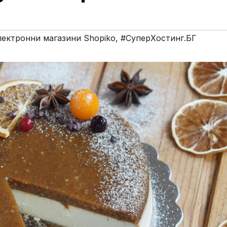
лектронни магазини Shopiko
,
#СуперХостинг.БГ