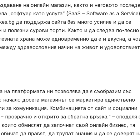
здаване на онлайн магазин, както и неговото послед
а „софтуер като услуга“ (SaaS – Software as a Service)
es.bg да поддържа сайта без много усилие и да се
 и полезни сурови торти. Както и да следва по-лесно
лезната храна може едновременно да е и вкусна, а чо
 между здравословния начин на живот и удоволствиет
та на платформата ни позволява да я съобразим със
о начало досега магазинът се маркетира единствено
ли за комуникация. Комбинацията от сайт и социални
– прозрачно и открито за обратна връзка.“ – споделя
които обмислят да започнат свой онлайн бизнес, тя
обичат да правят, да трупат знания и да се доверят н