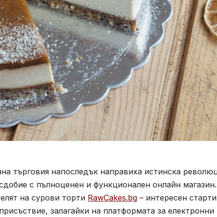
на търговия напоследък направиха истинска революц
 сдобие с пълноценен и функционален онлайн магазин.
телят на сурови торти
RawCakes.bg
– интересен старт
присъствие, залагайки на платформата за електронни