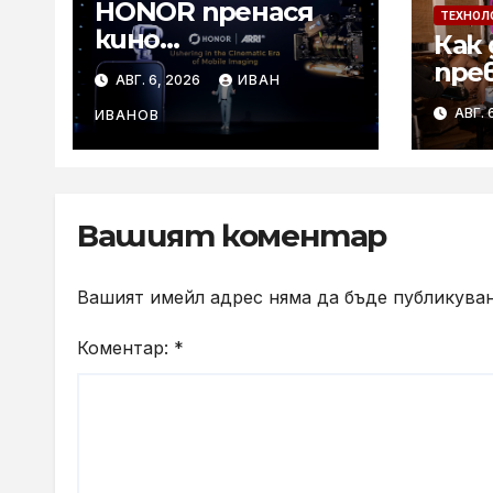
HONOR пренася
ТЕХНОЛ
кино
Как 
технологиите на
пре
АВГ. 6, 2026
ИВАН
ARRI в мобилното
лет
АВГ. 
творчество на
ИВАНОВ
съб
събитието
с к
Imaging
Technology Launch
Вашият коментар
Вашият имейл адрес няма да бъде публикуван
Коментар:
*