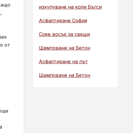
ващо
изкупуване на коли Бъгси
,
Асфалтиране София
Соев восък за свещи
век
о от
Щамповане на Бетон
Асфалтиране на път
Щамповане на Бетон
 още
а