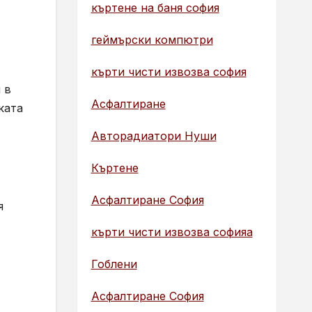
къртене на баня софия
геймърски компютри
кърти чисти извозва софия
 в
Асфалтиране
ката
Авторадиатори Нуши
Къртене
Асфалтиране София
я
кърти чисти извозва софияа
Гоблени
Асфалтиране София