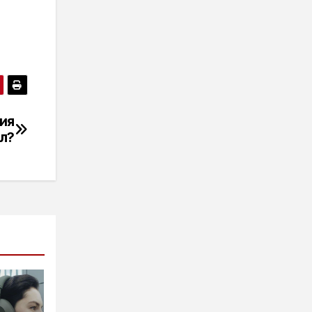
ия
л?