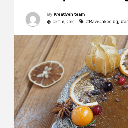
By
Kreativen team
#RawCakes.bg
,
#е
ОКТ. 8, 2019