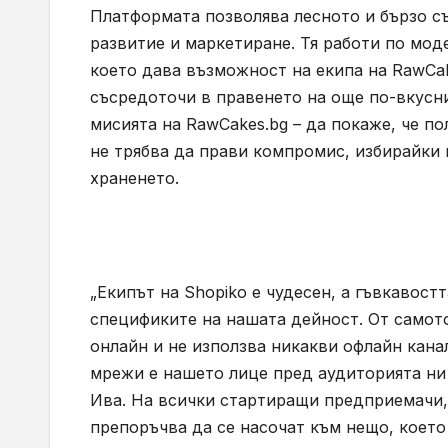
Платформата позволява лесното и бързо съ
развитие и маркетиране. Тя работи по модел
което дава възможност на екипа на RawCak
съсредоточи в правенето на още по-вкусни
мисията на RawCakes.bg – да покаже, че по
не трябва да прави компромис, избирайки
храненето.
„Екипът на Shopiko е чудесен, а гъвкавост
спецификите на нашата дейност. От самот
онлайн и не използва никакви офлайн кана
мрежи е нашето лице пред аудиторията ни 
Ива. На всички стартиращи предприемачи, 
препоръчва да се насочат към нещо, което 