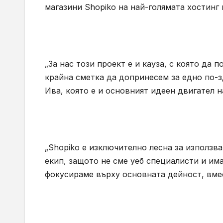
магазини Shopiko на най-голямата хостинг
„За нас този проект е и кауза, с която да
крайна сметка да допринесем за едно по-з
Ива, която е и основният идеен двигател н
„Shopiko е изключително лесна за използв
екип, защото не сме уеб специалисти и им
фокусираме върху основната дейност, вмес