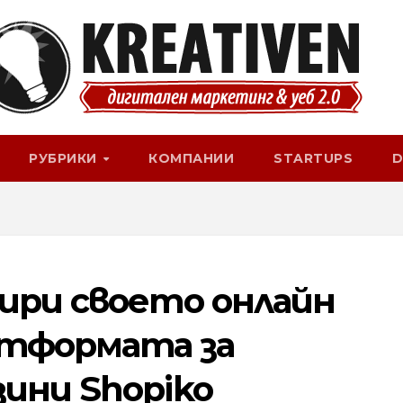
РУБРИКИ
КОМПАНИИ
STARTUPS
D
ири своето онлайн
атформата за
зини Shopiko