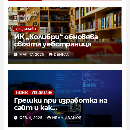
УЕБ ДИЗАЙН
ИК „Колибри“ обновява
своята уебстраница
МАР. 17, 2025
DENICA
БИЗНЕС
УЕБ ДИЗАЙН
Грешки при изработка на
сайт и как
професионалистите ги
ФЕВ. 4, 2025
ИВАН ИВАНОВ
избягват