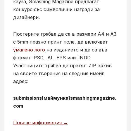
кауза, Smashing Magazine предлагат
конкурс със символични награди за
дизайнери.
Постерите трябва да са в размери A4 и A3
с 5mm празно принт поле, да включват
умалено лого
на изданието и да са във
формат .PSD, .AI, .EPS или .INDD.
Участниците трябва да пратят .ZIP архив
на своите творения на следния имейл
адрес:
submissions[маймунка]smashingmagazine.
com
Повече информация →