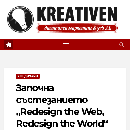
Skip
to
content
УЕБ ДИЗАЙН
Започна
състезанието
„Redesign the Web,
Redesign the World“