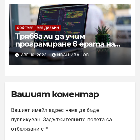
СОФТУЕР
УЕБ ДИЗАЙН
Трябва ли да учим
програмиране в ерата на
изкуствения интелект?
АВГ. 10, 2023
ИВАН ИВАНОВ
Вашият коментар
Вашият имейл адрес няма да бъде
публикуван.
Задължителните полета са
отбелязани с
*