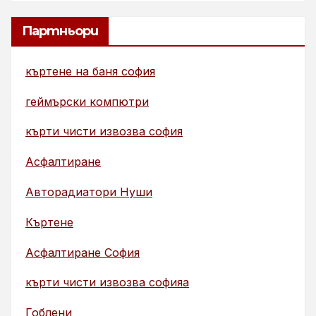
Партньори
къртене на баня софия
геймърски компютри
кърти чисти извозва софия
Асфалтиране
Авторадиатори Нуши
Къртене
Асфалтиране София
кърти чисти извозва софияа
Гоблени