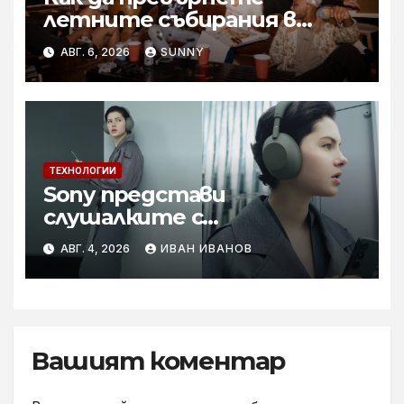
летните събирания в
купон с караоке система
АВГ. 6, 2026
SUNNY
ТЕХНОЛОГИИ
Sony представи
слушалките с
шумопотискане WH-
АВГ. 4, 2026
ИВАН ИВАНОВ
1000XM6 в нов цвят „Olive
Gray“
Вашият коментар