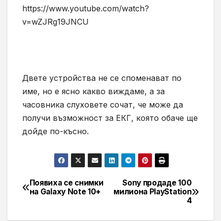
https://www.youtube.com/watch?
v=wZJRg19JNCU
Двете устройства не се споменават по
име, но е ясно какво виждаме, а за
часовника слуховете сочат, че може да
получи възможност за ЕКГ, която обаче ще
дойде по-късно.
Появиха се снимки
Sony продаде 100
Навигация
на Galaxy Note 10+
милиона PlayStation
4