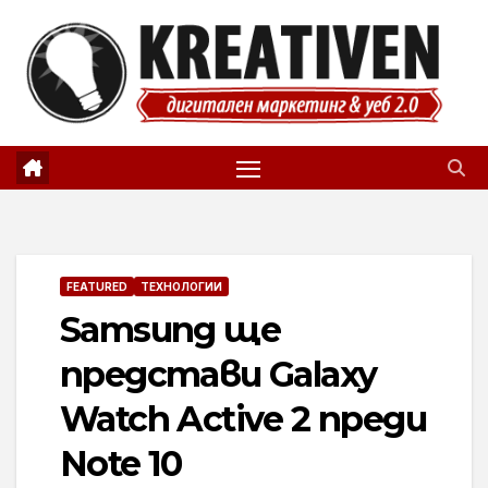
Skip
to
content
FEATURED
ТЕХНОЛОГИИ
Samsung ще
представи Galaxy
Watch Active 2 преди
Note 10