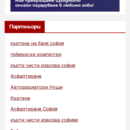
Партньори
къртене на баня софия
геймърски компютри
кърти чисти извозва софия
Асфалтиране
Авторадиатори Нуши
Къртене
Асфалтиране София
кърти чисти извозва софияа