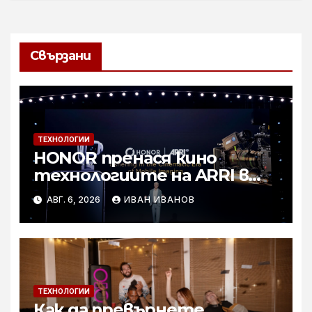
Свързани
ТЕХНОЛОГИИ
HONOR пренася кино
технологиите на ARRI в
мобилното творчество на
АВГ. 6, 2026
ИВАН ИВАНОВ
събитието Imaging
Technology Launch
ТЕХНОЛОГИИ
Как да превърнете