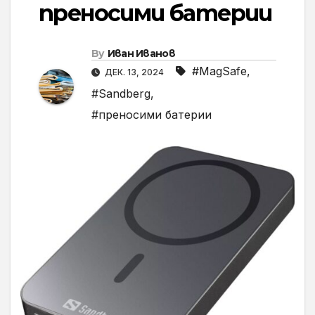
преносими батерии
By
Иван Иванов
#MagSafe
,
ДЕК. 13, 2024
#Sandberg
,
#преносими батерии