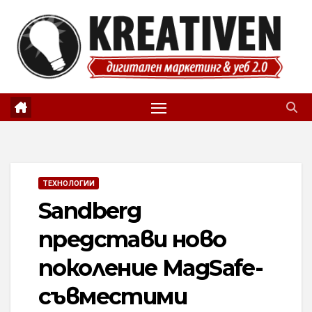
Skip
to
content
ТЕХНОЛОГИИ
Sandberg
представи ново
поколение MagSafe-
съвместими