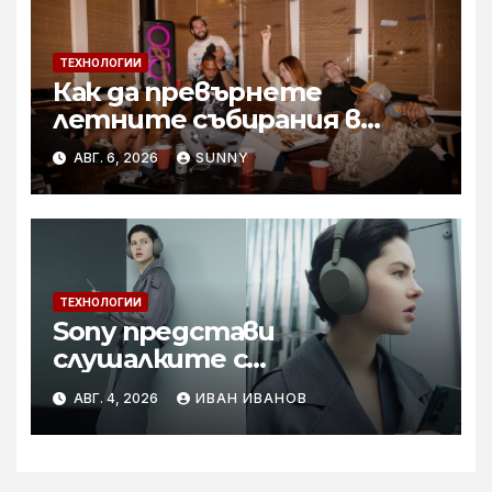
ТЕХНОЛОГИИ
Как да превърнете
летните събирания в
купон с караоке система
АВГ. 6, 2026
SUNNY
ТЕХНОЛОГИИ
Sony представи
слушалките с
шумопотискане WH-
АВГ. 4, 2026
ИВАН ИВАНОВ
1000XM6 в нов цвят „Olive
Gray“