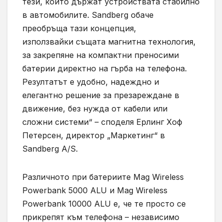
тези, които държат устройствата стабилно
в автомобилите. Sandberg обаче
преобръща тази концепция,
използвайки същата магнитна технология,
за закрепяне на компактни преносими
батерии директно на гърба на телефона.
Резултатът e удобно, надеждно и
елегантно решение за презареждане в
движение, без нужда от кабели или
сложни системи“ – споделя Ерлинг Хоф
Петерсен, директор „Маркетинг“ в
Sandberg A/S.
Различното при батериите Mag Wireless
Powerbank 5000 ALU и Mag Wireless
Powerbank 10000 ALU е, че те просто се
прикрепят към телефона – независимо