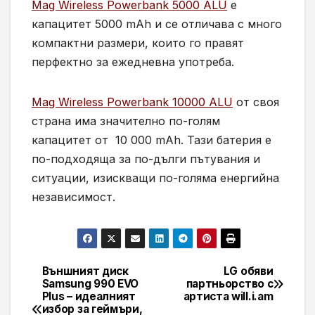
Mag Wireless Powerbank 5000 ALU
е
капацитет 5000 mAh и се отличава с много
компактни размери, които го правят
перфектно за ежедневна употреба.
Mag Wireless Powerbank 10000 ALU
от своя
страна има значително по-голям
капацитет от 10 000 mAh. Тази батерия е
по-подходяща за по-дълги пътувания и
ситуации, изискващи по-голяма енергийна
независимост.
Външният диск
LG обяви
Навигация
Samsung 990 EVO
партньорство с
Plus – идеалният
артиста will.i.am
избор за геймъри,