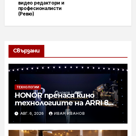
видео редактори и
професионалисти
(Ревю)
Свързани
ТЕХНОЛОГИИ
HONOR пренася кино
технологиите на ARRI в
мобилното творчество на
АВГ. 6, 2026
ИВАН ИВАНОВ
събитието Imaging
Technology Launch