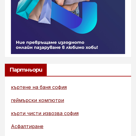
Партньори
къртене на баня софия
геймърски компютри
кърти чисти извозва софия
Асфалтиране