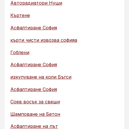
Авторадиатори Нуши
Къртене
Асфалтиране София
кърти чисти извозва софияа
Гоблени
Асфалтиране София
изкупуване на коли Бъгси
Асфалтиране София
Соев восък за свещи
Щамповане на Бетон
Асфалтиране на път