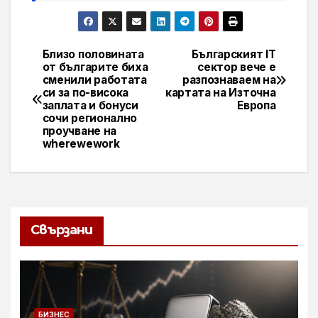
Близо половината
Българският IT
Навигация
от българите биха
сектор вече е
сменили работата
разпознаваем на
си за по-висока
картата на Източна
заплата и бонуси
Европа
сочи регионално
проучване на
wherewework
Свързани
БИЗНЕС