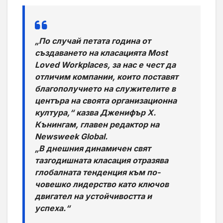
„По случай петата година от
създаването на класацията
Most
Loved Workplaces
, за нас е чест да
отличим компании, които поставят
благополучието на служителите в
центъра на своята организационна
култура,“ казва Дженифър Х.
Кънингам, главен редактор на
Newsweek Global
.
„В днешния динамичен свят
тазгодишната класация отразява
глобалната тенденция към по-
човешко лидерство като ключов
двигател на устойчивостта и
успеха.“