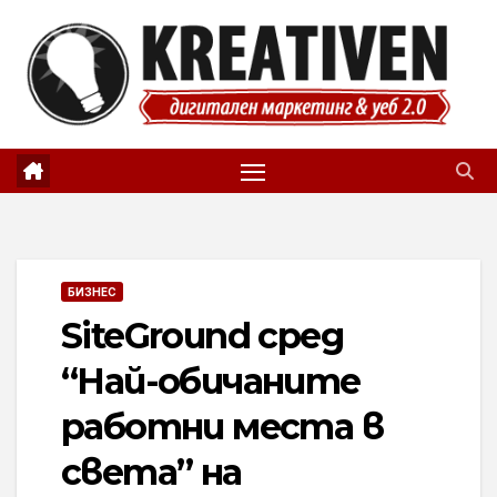
Skip
to
content
БИЗНЕС
SiteGround сред
“Най-обичаните
работни места в
света” на