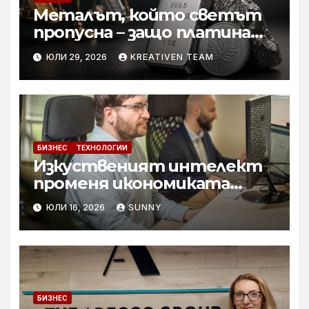
Металът, който светът
пропусна – защо платината
е тихата аристократка
ЮЛИ 29, 2026
KREATIVEN TEAM
сред инвестициите?
БИЗНЕС
ТЕХНОЛОГИИ
Изкуственият интелект
променя икономиката
софтуерните решение за
ЮЛИ 16, 2026
SUNNY
бизнеса
БИЗНЕС