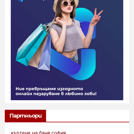
Партньори
къртене на баня софия