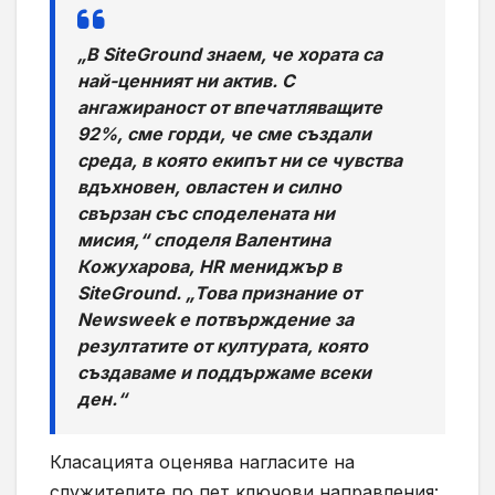
„В SiteGround знаем, че хората са
най-ценният ни актив. С
ангажираност от впечатляващите
92%, сме горди, че сме създали
среда, в която екипът ни се чувства
вдъхновен, овластен и силно
свързан със споделената ни
мисия,“ споделя Валентина
Кожухарова, HR мениджър в
SiteGround. „Това признание от
Newsweek
е потвърждение за
резултатите от културата, която
създаваме и поддържаме всеки
ден.“
Класацията оценява нагласите на
служителите по пет ключови направления: