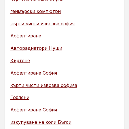
геймърски компютри
кърти чисти извозва софия
Асфалтиране
Авторадиатори Нуши
Къртене
Асфалтиране София
кърти чисти извозва софияа
Гоблени
Асфалтиране София
изкупуване на коли Бъгси