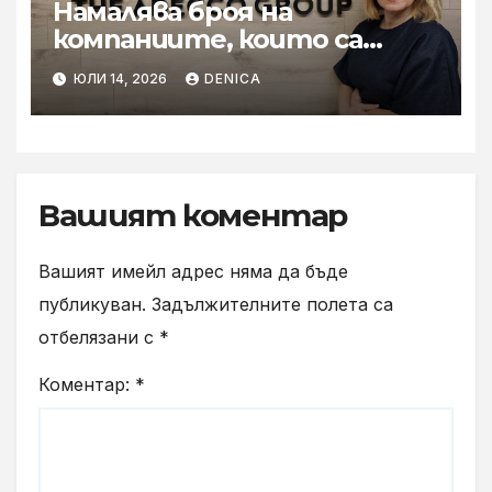
Намалява броя на
компаниите, които са
готови за мащабното
ЮЛИ 14, 2026
DENICA
внедряване на AI
Вашият коментар
Вашият имейл адрес няма да бъде
публикуван.
Задължителните полета са
отбелязани с
*
Коментар:
*