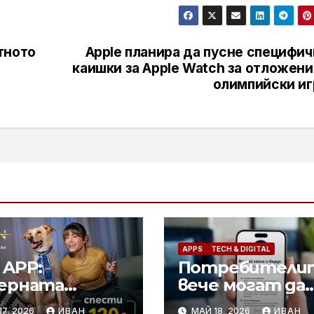
тното
Apple планира да пусне специфич
каишки за Apple Watch за отложени
олимпийски иг
APPS
TECH & DIGITAL
 APP:
Потребители
ерната
вече могат да
евизия без
влизат в
7, 2026
ИВАН
МАЙ 18, 2026
ИВАН