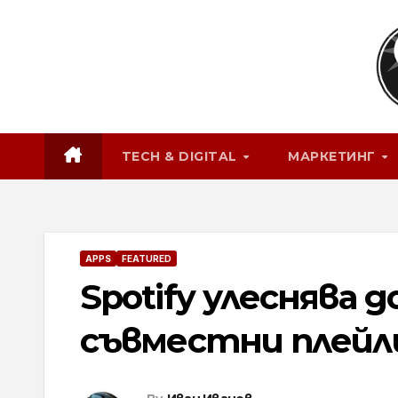
Skip
to
content
TECH & DIGITAL
МАРКЕТИНГ
APPS
FEATURED
Spotify улеснява 
съвместни плей