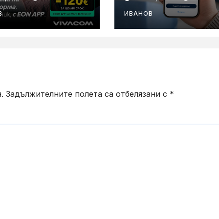
емник и с
приложението
ече стойност
Yettel без паро
В
ИВАНОВ
ребители
.
Задължителните полета са отбелязани с
*