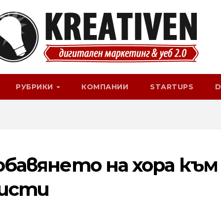
РУБРИКИ
КОМПАНИИ
STARTUPS
D
добавянето на хора към
листи