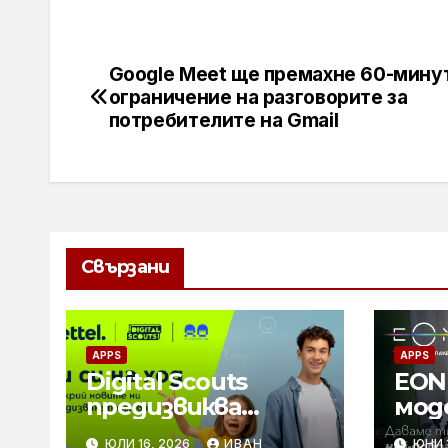
Google Meet ще премахне 60-мину
Навигация
ограничение на разговорите за
потребителите на Gmail
Свързани
APPS
APPS
Digital Scouts
EON
предизвиква
мод
децата до 14
тел
ЮЛИ 16, 2026
ИВАН
ЮНИ 1