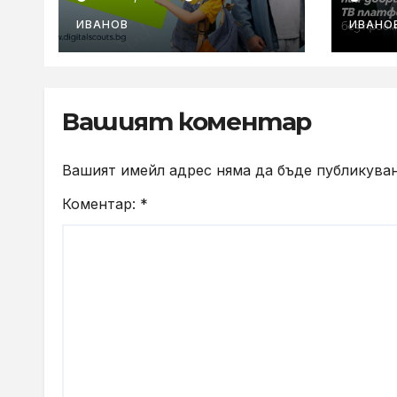
години с нова
при
онлайн игра
пов
ИВАНОВ
ИВАНО
за всички
пот
Вашият коментар
Вашият имейл адрес няма да бъде публикуван
Коментар:
*