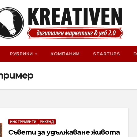
РУБРИКИ
КОМПАНИИ
STARTUPS
D
тример
ИНСТРУМЕНТИ
УИКЕНД
Съвети за удължаване живота