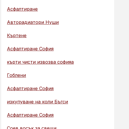
Асфалтиране
Авторадиатори Нуши
Къртене
Асфалтиране София
кърти чисти извозва софияа
Гоблени
Асфалтиране София
изкупуване на коли Бъгси
Асфалтиране София
Соев восък за свещи