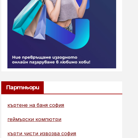
Партньори
къртене на баня софия
геймърски компютри
кърти чисти извозва софия