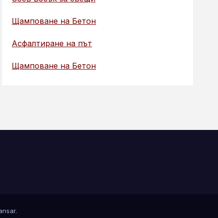
Щамповане на Бетон
Асфалтиране на път
Щамповане на Бетон
nsar
.