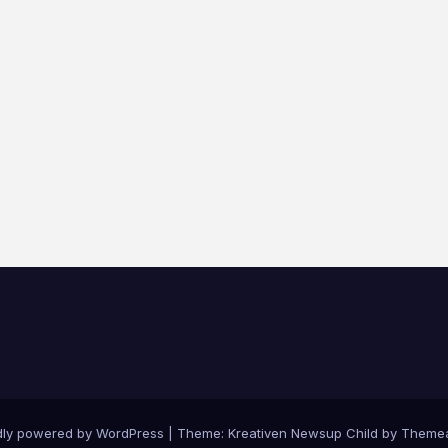
dly powered by WordPress
|
Theme: Kreativen Newsup Child by
Themea