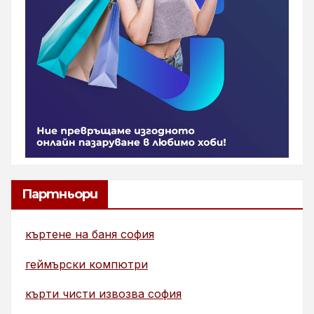
Партньори
къртене на баня софия
геймърски компютри
кърти чисти извозва софия