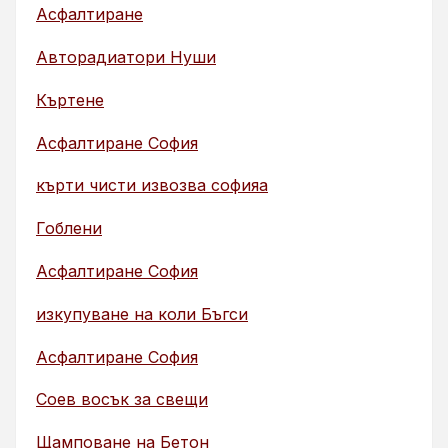
Асфалтиране
Авторадиатори Нуши
Къртене
Асфалтиране София
кърти чисти извозва софияа
Гоблени
Асфалтиране София
изкупуване на коли Бъгси
Асфалтиране София
Соев восък за свещи
Щамповане на Бетон