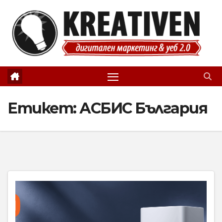
Skip
to
content
Етикет:
АСБИС България