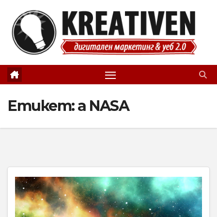
Skip
to
content
Етикет:
а NASA