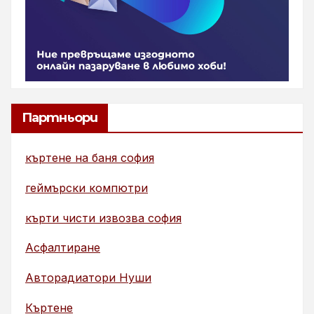
Партньори
къртене на баня софия
геймърски компютри
кърти чисти извозва софия
Асфалтиране
Авторадиатори Нуши
Къртене