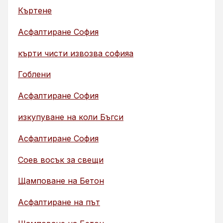
Къртене
Асфалтиране София
кърти чисти извозва софияа
Гоблени
Асфалтиране София
изкупуване на коли Бъгси
Асфалтиране София
Соев восък за свещи
Щамповане на Бетон
Асфалтиране на път