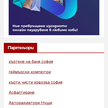
Партньори
къртене на баня софия
геймърски компютри
кърти чисти извозва софия
Асфалтиране
Авторадиатори Нуши