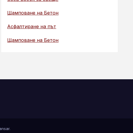
Щамповане на Бетон
Асфалтиране на път
Щамповане на Бетон
nsar
.