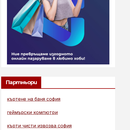
Партньори
къртене на баня софия
геймърски компютри
кърти чисти извозва софия