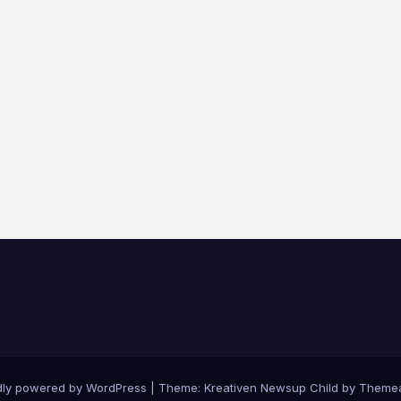
dly powered by WordPress
|
Theme: Kreativen Newsup Child by
Themea