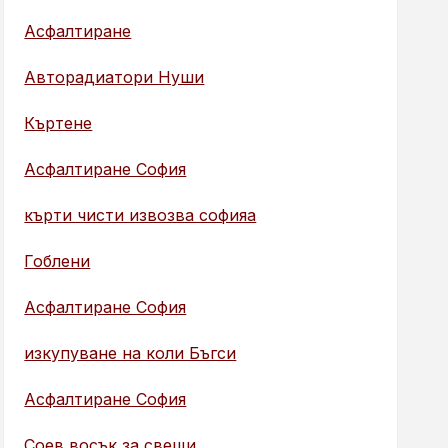
Асфалтиране
Авторадиатори Нуши
Къртене
Асфалтиране София
кърти чисти извозва софияа
Гоблени
Асфалтиране София
изкупуване на коли Бъгси
Асфалтиране София
Соев восък за свещи