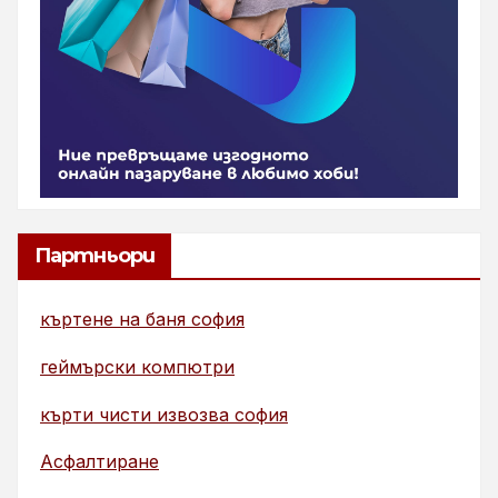
Партньори
къртене на баня софия
геймърски компютри
кърти чисти извозва софия
Асфалтиране