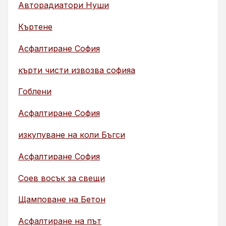
Авторадиатори Нуши
Къртене
Асфалтиране София
кърти чисти извозва софияа
Гоблени
Асфалтиране София
изкупуване на коли Бъгси
Асфалтиране София
Соев восък за свещи
Щамповане на Бетон
Асфалтиране на път