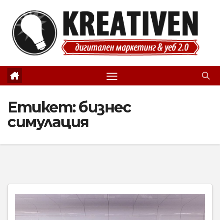
Skip
to
content
Етикет:
бизнес
симулация